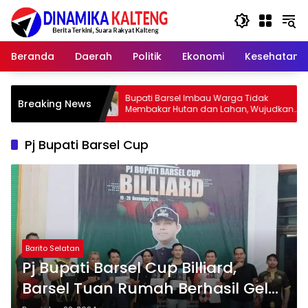
Langsung
ke
konten
Beranda
Daerah
Politik
Ekonomi
Kesehatan
Bupati Barsel Imbau Warga Tidak
Kapolres B
Breaking News
Membakar Hutan dan Lahan, Wujudkan
2026, Ajak
Barito Selatan Bebas Kabut Asap
yang Jujur
Pj Bupati Barsel Cup
Barito Selatan
Pj Bupati Barsel Cup Billiard,
Barsel Tuan Rumah Berhasil Gelar