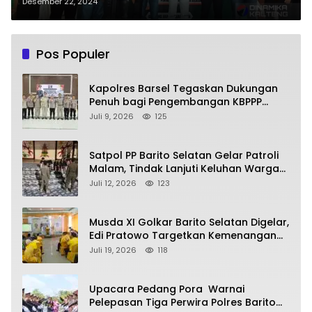
Kejuaraan
Desember 22, 2024
Pos Populer
Kapolres Barsel Tegaskan Dukungan
Penuh bagi Pengembangan KBPPP
Kalimantan Tengah
Juli 9, 2026
125
Satpol PP Barito Selatan Gelar Patroli
Malam, Tindak Lanjuti Keluhan Warga
soal Balap Liar dan Remaja Nongkrong
Juli 12, 2026
123
Musda XI Golkar Barito Selatan Digelar,
Edi Pratowo Targetkan Kemenangan
Partai pada Pemilu Mendatang
Juli 19, 2026
118
Upacara Pedang Pora Warnai
Pelepasan Tiga Perwira Polres Barito