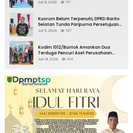
Selatan Masuki Masa Pensiun
Juli 8, 2026
117
Kuorum Belum Terpenuhi, DPRD Barito
Selatan Tunda Paripurna Persetujuan
Raperda Pertanggungjawaban APBD
Juli 9, 2026
107
2025
Kodim 1012/Buntok Amankan Dua
Terduga Pencuri Aset Perusahaan
Sitaan Satgas PKH, Satu Paket Diduga
Juli 14, 2026
104
Sabu Turut Disita