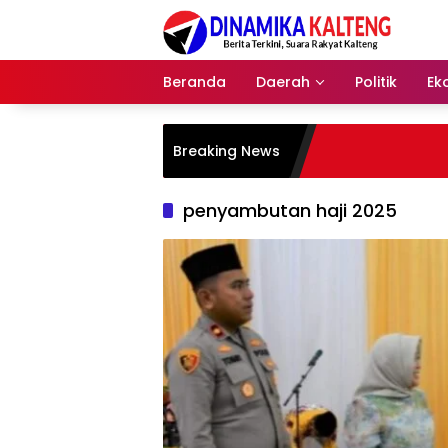
Langsung
ke
konten
Beranda
Daerah
Politik
Ek
Breaking News
penyambutan haji 2025