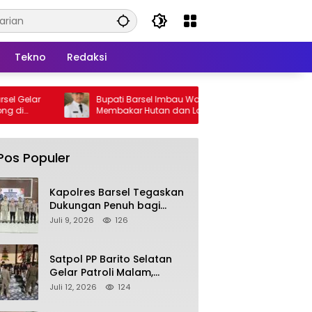
Tekno
Redaksi
Bupati Barsel Imbau Warga Tidak
Kapolres B
Membakar Hutan dan Lahan, Wujudkan
2026, Ajak 
Barito Selatan Bebas Kabut Asap
yang Jujur
Pos Populer
Kapolres Barsel Tegaskan
Dukungan Penuh bagi
Pengembangan KBPPP
Juli 9, 2026
126
Kalimantan Tengah
Satpol PP Barito Selatan
Gelar Patroli Malam,
Tindak Lanjuti Keluhan
Juli 12, 2026
124
Warga soal Balap Liar dan