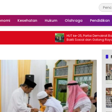
onomi
Kesehatan
Hukum
Olahraga
Pendidikan
HUT ke-25, Partai Demokrat Barsel Gelar
Bakti Sosial dan Gotong Royong di
Langgar Nurul Ashfiya