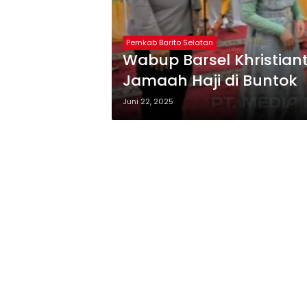
Pemkab Barito Selatan
Wabup Barsel Khristia
Jamaah Haji di Buntok
Juni 22, 2025