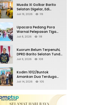
Remaja Nongkrong
Musda XI Golkar Barito
Selatan Digelar, Edi
Pratowo Targetkan
Juli 19, 2026
119
Kemenangan Partai pada
Pemilu Mendatang
Upacara Pedang Pora
Warnai Pelepasan Tiga
Perwira Polres Barito
Juli 8, 2026
118
Selatan Masuki Masa
Pensiun
Kuorum Belum Terpenuhi,
DPRD Barito Selatan Tunda
Paripurna Persetujuan
Juli 9, 2026
108
Raperda
Pertanggungjawaban
APBD 2025
Kodim 1012/Buntok
Amankan Dua Terduga
Pencuri Aset Perusahaan
Juli 14, 2026
105
Sitaan Satgas PKH, Satu
Paket Diduga Sabu Turut
Disita