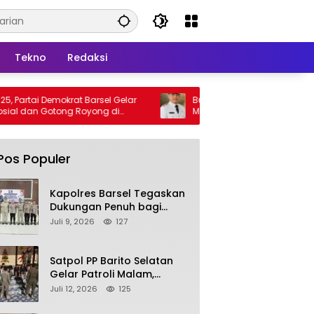
Tekno
Redaksi
krat Barsel Gelar
Bupati Barsel Imbau Warga Tidak
ng Royong di
Membakar Hutan dan Lahan, Wujudkan
Barito Selatan Bebas Kabut Asap
Pos Populer
Kapolres Barsel Tegaskan
Dukungan Penuh bagi
Pengembangan KBPPP
Juli 9, 2026
127
Kalimantan Tengah
Satpol PP Barito Selatan
Gelar Patroli Malam,
Tindak Lanjuti Keluhan
Juli 12, 2026
125
Warga soal Balap Liar dan