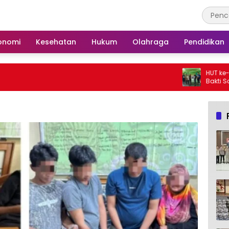
onomi
Kesehatan
Hukum
Olahraga
Pendidikan
HUT ke-25, Partai Demo
Bakti Sosial dan Goto
Langgar Nurul Ashfiya