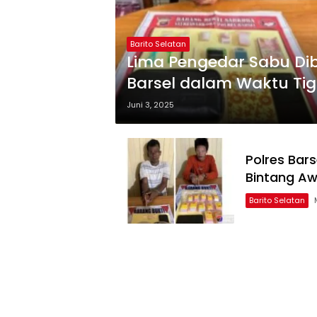
Barito Selatan
Lima Pengedar Sabu Di
Barsel dalam Waktu Ti
Juni 3, 2025
Polres Bar
Bintang Aw
Barito Selatan