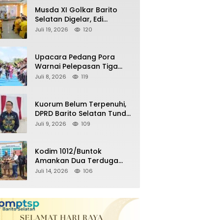
Remaja Nongkrong
Musda XI Golkar Barito
Selatan Digelar, Edi
Pratowo Targetkan
Juli 19, 2026
120
Kemenangan Partai pada
Pemilu Mendatang
Upacara Pedang Pora
Warnai Pelepasan Tiga
Perwira Polres Barito
Juli 8, 2026
119
Selatan Masuki Masa
Pensiun
Kuorum Belum Terpenuhi,
DPRD Barito Selatan Tunda
Paripurna Persetujuan
Juli 9, 2026
109
Raperda
Pertanggungjawaban
APBD 2025
Kodim 1012/Buntok
Amankan Dua Terduga
Pencuri Aset Perusahaan
Juli 14, 2026
106
Sitaan Satgas PKH, Satu
Paket Diduga Sabu Turut
Disita