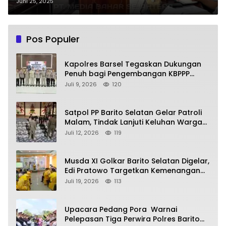
Berantas Premanisme
Juni 25, 2025
Pos Populer
Kapolres Barsel Tegaskan Dukungan
Penuh bagi Pengembangan KBPPP
Kalimantan Tengah
Juli 9, 2026
120
Satpol PP Barito Selatan Gelar Patroli
Malam, Tindak Lanjuti Keluhan Warga
soal Balap Liar dan Remaja Nongkrong
Juli 12, 2026
119
Musda XI Golkar Barito Selatan Digelar,
Edi Pratowo Targetkan Kemenangan
Partai pada Pemilu Mendatang
Juli 19, 2026
113
Upacara Pedang Pora Warnai
Pelepasan Tiga Perwira Polres Barito