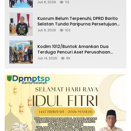
Selatan Masuki Masa Pensiun
Juli 8, 2026
112
Kuorum Belum Terpenuhi, DPRD Barito
Selatan Tunda Paripurna Persetujuan
Raperda Pertanggungjawaban APBD
Juli 9, 2026
102
2025
Kodim 1012/Buntok Amankan Dua
Terduga Pencuri Aset Perusahaan
Sitaan Satgas PKH, Satu Paket Diduga
Juli 14, 2026
99
Sabu Turut Disita