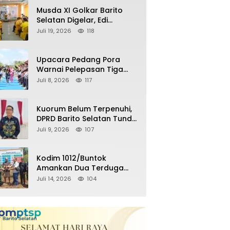
Remaja Nongkrong
Musda XI Golkar Barito
Selatan Digelar, Edi
Pratowo Targetkan
Juli 19, 2026
118
Kemenangan Partai pada
Pemilu Mendatang
Upacara Pedang Pora
Warnai Pelepasan Tiga
Perwira Polres Barito
Juli 8, 2026
117
Selatan Masuki Masa
Pensiun
Kuorum Belum Terpenuhi,
DPRD Barito Selatan Tunda
Paripurna Persetujuan
Juli 9, 2026
107
Raperda
Pertanggungjawaban
APBD 2025
Kodim 1012/Buntok
Amankan Dua Terduga
Pencuri Aset Perusahaan
Juli 14, 2026
104
Sitaan Satgas PKH, Satu
Paket Diduga Sabu Turut
Disita