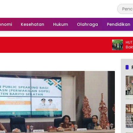
onomi
Kesehatan
Hukum
Olahraga
Pendidikan
HUT ke-25, Parta
Bakti Sosial da
Langgar Nurul A