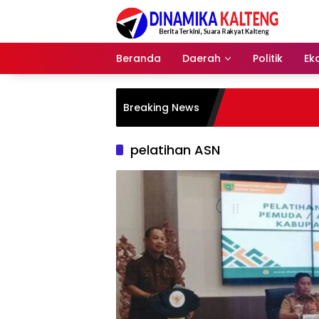
Langsung
ke
konten
Beranda
Daerah
Politik
Ek
Breaking News
pelatihan ASN