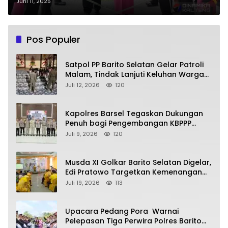
dan AKP Driyono
Juni 11, 2025
Pos Populer
Satpol PP Barito Selatan Gelar Patroli
Malam, Tindak Lanjuti Keluhan Warga
soal Balap Liar dan Remaja Nongkrong
Juli 12, 2026
120
Kapolres Barsel Tegaskan Dukungan
Penuh bagi Pengembangan KBPPP
Kalimantan Tengah
Juli 9, 2026
120
Musda XI Golkar Barito Selatan Digelar,
Edi Pratowo Targetkan Kemenangan
Partai pada Pemilu Mendatang
Juli 19, 2026
113
Upacara Pedang Pora Warnai
Pelepasan Tiga Perwira Polres Barito