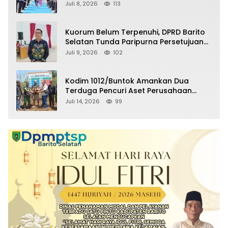
Selatan Masuki Masa Pensiun
Juli 8, 2026
113
Kuorum Belum Terpenuhi, DPRD Barito
Selatan Tunda Paripurna Persetujuan
Raperda Pertanggungjawaban APBD
Juli 9, 2026
102
2025
Kodim 1012/Buntok Amankan Dua
Terduga Pencuri Aset Perusahaan
Sitaan Satgas PKH, Satu Paket Diduga
Juli 14, 2026
99
Sabu Turut Disita