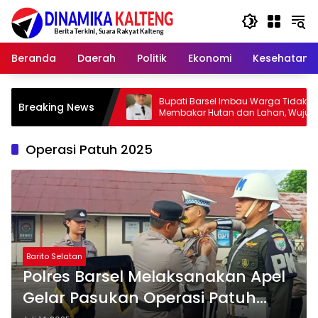
Langsung
ke
konten
Beranda
Daerah
Politik
Ekonomi
Kesehatan
Gelar
Bupati Barsel Imbau Warga Tidak
Kap
Breaking News
i
Membakar Hutan dan Lahan, Wujudkan
202
Barito Selatan Bebas Kabut Asap
yan
Operasi Patuh 2025
Barito Selatan
Polres Barsel Melaksanakan Apel
Gelar Pasukan Operasi Patuh