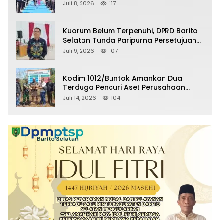
Selatan Masuki Masa Pensiun
Juli 8, 2026
117
Kuorum Belum Terpenuhi, DPRD Barito
Selatan Tunda Paripurna Persetujuan
Raperda Pertanggungjawaban APBD
Juli 9, 2026
107
2025
Kodim 1012/Buntok Amankan Dua
Terduga Pencuri Aset Perusahaan
Sitaan Satgas PKH, Satu Paket Diduga
Juli 14, 2026
104
Sabu Turut Disita