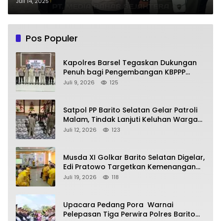
Telabang 2025
Juli 14, 2025
Pos Populer
Kapolres Barsel Tegaskan Dukungan
Penuh bagi Pengembangan KBPPP
Kalimantan Tengah
Juli 9, 2026
125
Satpol PP Barito Selatan Gelar Patroli
Malam, Tindak Lanjuti Keluhan Warga
soal Balap Liar dan Remaja Nongkrong
Juli 12, 2026
123
Musda XI Golkar Barito Selatan Digelar,
Edi Pratowo Targetkan Kemenangan
Partai pada Pemilu Mendatang
Juli 19, 2026
118
Upacara Pedang Pora Warnai
Pelepasan Tiga Perwira Polres Barito