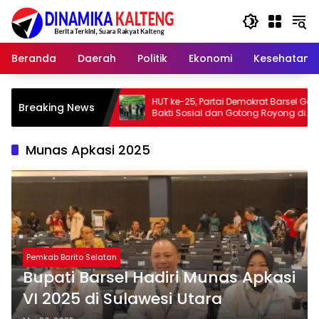
Langsung
ke
konten
Beranda
Daerah
Politik
Ekonomi
Kesehatan
uka
HUT ke-25, Partai Demokrat Barsel Gelar
Bupat
Breaking News
Bakti Sosial dan Gotong Royong di
Memb
Langgar Nurul Ashfiya
Barit
Munas Apkasi 2025
Pemkab Barito Selatan
Bupati Barsel Hadiri Munas Apkasi
VI 2025 di Sulawesi Utara