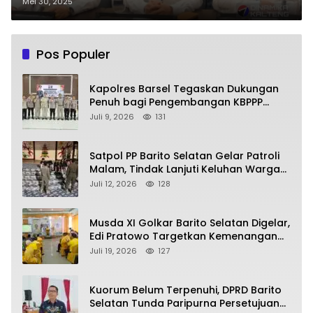
Mei 30, 2025
Pos Populer
Kapolres Barsel Tegaskan Dukungan
Penuh bagi Pengembangan KBPPP
Kalimantan Tengah
Juli 9, 2026
131
Satpol PP Barito Selatan Gelar Patroli
Malam, Tindak Lanjuti Keluhan Warga
soal Balap Liar dan Remaja Nongkrong
Juli 12, 2026
128
Musda XI Golkar Barito Selatan Digelar,
Edi Pratowo Targetkan Kemenangan
Partai pada Pemilu Mendatang
Juli 19, 2026
127
Kuorum Belum Terpenuhi, DPRD Barito
Selatan Tunda Paripurna Persetujuan