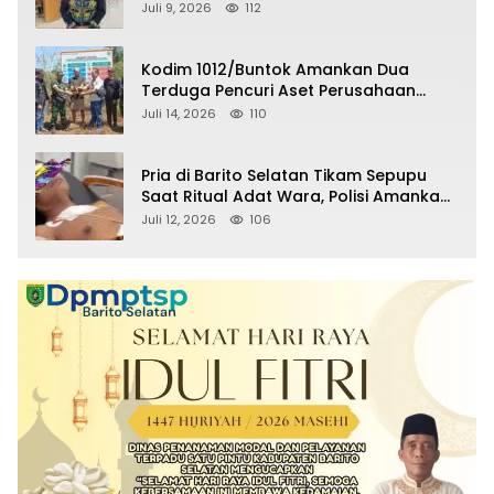
Raperda Pertanggungjawaban APBD
Juli 9, 2026
112
2025
Kodim 1012/Buntok Amankan Dua
Terduga Pencuri Aset Perusahaan
Sitaan Satgas PKH, Satu Paket Diduga
Juli 14, 2026
110
Sabu Turut Disita
Pria di Barito Selatan Tikam Sepupu
Saat Ritual Adat Wara, Polisi Amankan
Pelaku
Juli 12, 2026
106