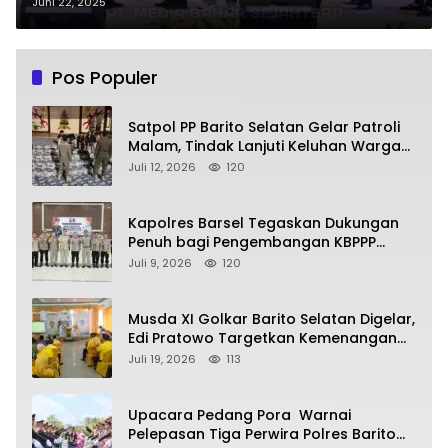
Juni 22, 2025
Pos Populer
Satpol PP Barito Selatan Gelar Patroli
Malam, Tindak Lanjuti Keluhan Warga
soal Balap Liar dan Remaja Nongkrong
Juli 12, 2026
120
Kapolres Barsel Tegaskan Dukungan
Penuh bagi Pengembangan KBPPP
Kalimantan Tengah
Juli 9, 2026
120
Musda XI Golkar Barito Selatan Digelar,
Edi Pratowo Targetkan Kemenangan
Partai pada Pemilu Mendatang
Juli 19, 2026
113
Upacara Pedang Pora Warnai
Pelepasan Tiga Perwira Polres Barito