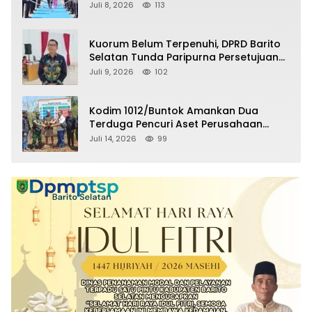
Selatan Masuki Masa Pensiun
Juli 8, 2026
113
Kuorum Belum Terpenuhi, DPRD Barito
Selatan Tunda Paripurna Persetujuan
Raperda Pertanggungjawaban APBD
Juli 9, 2026
102
2025
Kodim 1012/Buntok Amankan Dua
Terduga Pencuri Aset Perusahaan
Sitaan Satgas PKH, Satu Paket Diduga
Juli 14, 2026
99
Sabu Turut Disita