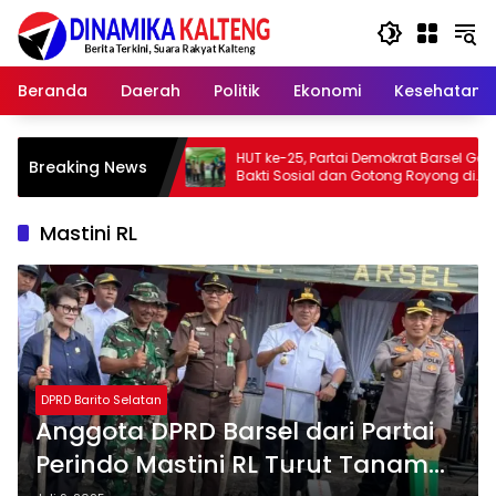
Langsung
ke
konten
Beranda
Daerah
Politik
Ekonomi
Kesehatan
uka
HUT ke-25, Partai Demokrat Barsel Gelar
Bupat
Breaking News
Bakti Sosial dan Gotong Royong di
Memb
Langgar Nurul Ashfiya
Barit
Mastini RL
DPRD Barito Selatan
Anggota DPRD Barsel dari Partai
Perindo Mastini RL Turut Tanam