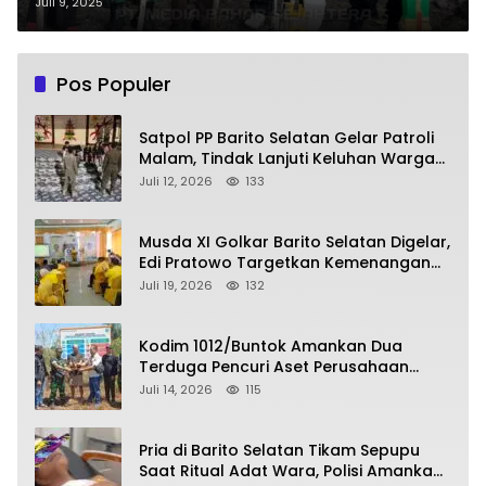
Jagung Serentak di Pamangka
Juli 9, 2025
Pos Populer
Satpol PP Barito Selatan Gelar Patroli
Malam, Tindak Lanjuti Keluhan Warga
soal Balap Liar dan Remaja Nongkrong
Juli 12, 2026
133
Musda XI Golkar Barito Selatan Digelar,
Edi Pratowo Targetkan Kemenangan
Partai pada Pemilu Mendatang
Juli 19, 2026
132
Kodim 1012/Buntok Amankan Dua
Terduga Pencuri Aset Perusahaan
Sitaan Satgas PKH, Satu Paket Diduga
Juli 14, 2026
115
Sabu Turut Disita
Pria di Barito Selatan Tikam Sepupu
Saat Ritual Adat Wara, Polisi Amankan