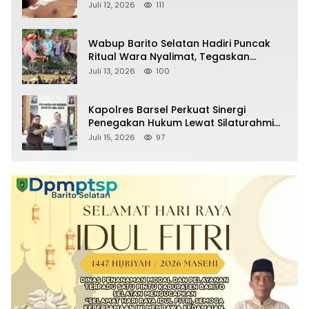
Pelaku
Juli 12, 2026
111
Wabup Barito Selatan Hadiri Puncak
Ritual Wara Nyalimat, Tegaskan
Komitmen Lestarikan Budaya Dayak
Juli 13, 2026
100
Kapolres Barsel Perkuat Sinergi
Penegakan Hukum Lewat Silaturahmi
dengan Kajari Barito Selatan
Juli 15, 2026
97