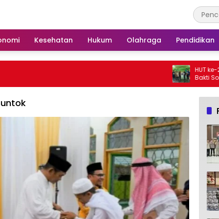
onomi
Kesehatan
Hukum
Olahraga
Pendidikan
HUT ke-25, Partai Demok
Bakti Sosial dan Goton
Langgar Nurul Ashfiya
Buntok