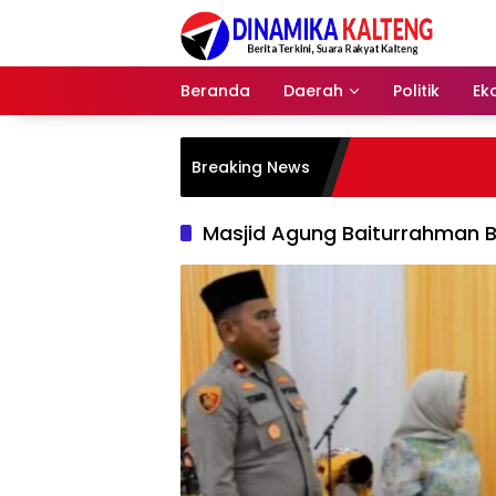
Langsung
ke
konten
Beranda
Daerah
Politik
Ek
Breaking News
Masjid Agung Baiturrahman 