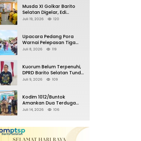
Remaja Nongkrong
Musda XI Golkar Barito
Selatan Digelar, Edi
Pratowo Targetkan
Juli 19, 2026
120
Kemenangan Partai pada
Pemilu Mendatang
Upacara Pedang Pora
Warnai Pelepasan Tiga
Perwira Polres Barito
Juli 8, 2026
119
Selatan Masuki Masa
Pensiun
Kuorum Belum Terpenuhi,
DPRD Barito Selatan Tunda
Paripurna Persetujuan
Juli 9, 2026
109
Raperda
Pertanggungjawaban
APBD 2025
Kodim 1012/Buntok
Amankan Dua Terduga
Pencuri Aset Perusahaan
Juli 14, 2026
106
Sitaan Satgas PKH, Satu
Paket Diduga Sabu Turut
Disita