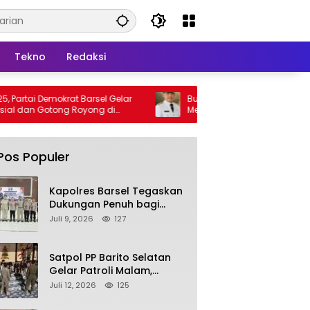
Tekno
Redaksi
rat Barsel Gelar
Bupati Barsel Imbau Warga Tidak
g Royong di
Membakar Hutan dan Lahan, Wujudkan
Barito Selatan Bebas Kabut Asap
Pos Populer
Kapolres Barsel Tegaskan
Dukungan Penuh bagi
Pengembangan KBPPP
Juli 9, 2026
127
Kalimantan Tengah
Satpol PP Barito Selatan
Gelar Patroli Malam,
Tindak Lanjuti Keluhan
Juli 12, 2026
125
Warga soal Balap Liar dan