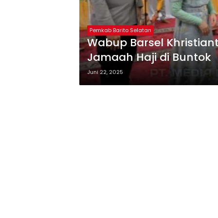
Pemkab Barito Selatan
Wabup Barsel Khristia
Jamaah Haji di Buntok
Juni 22, 2025