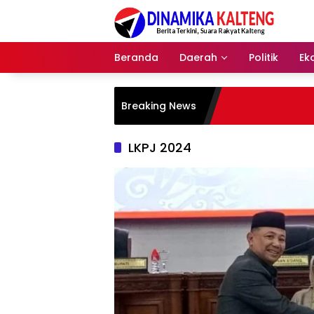
Langsung
ke
konten
Beranda
Daerah
Politik
Ek
Breaking News
LKPJ 2024