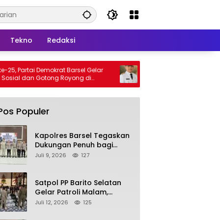
Tekno
Redaksi
mokrat Barsel Gelar
Bupati Barsel Imbau Warga Tidak
otong Royong di
Membakar Hutan dan Lahan, Wujudkan
ya
Barito Selatan Bebas Kabut Asap
Pos Populer
Kapolres Barsel Tegaskan
Dukungan Penuh bagi
Pengembangan KBPPP
Juli 9, 2026
127
Kalimantan Tengah
Satpol PP Barito Selatan
Gelar Patroli Malam,
Tindak Lanjuti Keluhan
Juli 12, 2026
125
Warga soal Balap Liar dan