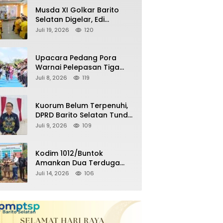
Remaja Nongkrong
Musda XI Golkar Barito
Selatan Digelar, Edi
Pratowo Targetkan
Juli 19, 2026
120
Kemenangan Partai pada
Pemilu Mendatang
Upacara Pedang Pora
Warnai Pelepasan Tiga
Perwira Polres Barito
Juli 8, 2026
119
Selatan Masuki Masa
Pensiun
Kuorum Belum Terpenuhi,
DPRD Barito Selatan Tunda
Paripurna Persetujuan
Juli 9, 2026
109
Raperda
Pertanggungjawaban
APBD 2025
Kodim 1012/Buntok
Amankan Dua Terduga
Pencuri Aset Perusahaan
Juli 14, 2026
106
Sitaan Satgas PKH, Satu
Paket Diduga Sabu Turut
Disita