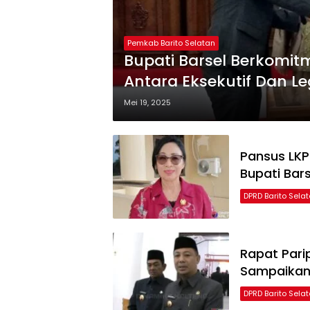
Pemkab Barito Selatan
Bupati Barsel Berkomit
Antara Eksekutif Dan Leg
Mei 19, 2025
Pansus LKP
Bupati Bars
DPRD Barito Sela
Rapat Parip
Sampaikan
DPRD Barito Sela