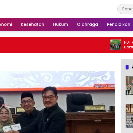
onomi
Kesehatan
Hukum
Olahraga
Pendidikan
HUT ke-25, Partai De
Bakti Sosial dan G
Langgar Nurul Ashfi