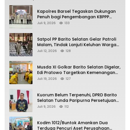
Kapolres Barsel Tegaskan Dukungan
Penuh bagi Pengembangan KBPPP
Kalimantan Tengah
Juli 9, 2026
133
Satpol PP Barito Selatan Gelar Patroli
Malam, Tindak Lanjuti Keluhan Warga
soal Balap Liar dan Remaja Nongkrong
Juli 12, 2026
128
Musda XI Golkar Barito Selatan Digelar,
Edi Pratowo Targetkan Kemenangan
Partai pada Pemilu Mendatang
Juli 19, 2026
127
Kuorum Belum Terpenuhi, DPRD Barito
Selatan Tunda Paripurna Persetujuan
Raperda Pertanggungjawaban APBD
Juli 9, 2026
112
2025
Kodim 1012/Buntok Amankan Dua
Terduga Pencuri Aset Perusahaan