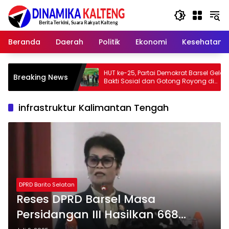
Langsung
ke
konten
Beranda
Daerah
Politik
Ekonomi
Kesehatan
a
HUT ke-25, Partai Demokrat Barsel Gelar
Bupati
Breaking News
Bakti Sosial dan Gotong Royong di
Membak
Langgar Nurul Ashfiya
Barito 
infrastruktur Kalimantan Tengah
DPRD Barito Selatan
Reses DPRD Barsel Masa
Persidangan III Hasilkan 668