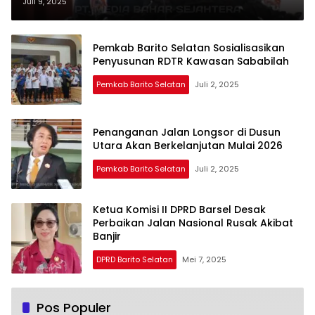
Aspirasi Masyarakat
Juli 9, 2025
Pemkab Barito Selatan Sosialisasikan
Penyusunan RDTR Kawasan Sababilah
Pemkab Barito Selatan
Juli 2, 2025
Penanganan Jalan Longsor di Dusun
Utara Akan Berkelanjutan Mulai 2026
Pemkab Barito Selatan
Juli 2, 2025
Ketua Komisi II DPRD Barsel Desak
Perbaikan Jalan Nasional Rusak Akibat
Banjir
DPRD Barito Selatan
Mei 7, 2025
Pos Populer