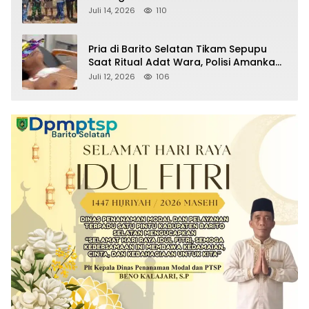
Sitaan Satgas PKH, Satu Paket Diduga
Juli 14, 2026
110
Sabu Turut Disita
Pria di Barito Selatan Tikam Sepupu
Saat Ritual Adat Wara, Polisi Amankan
Pelaku
Juli 12, 2026
106