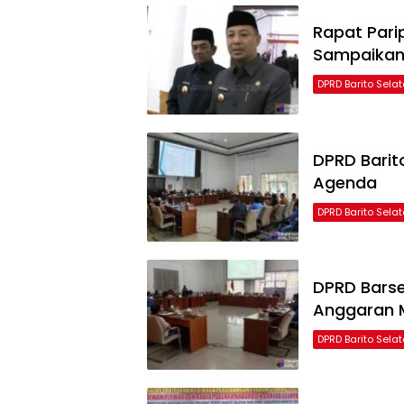
Rapat Parip
Sampaikan
DPRD Barito Sela
DPRD Bari
Agenda
DPRD Barito Sela
DPRD Barse
Anggaran 
DPRD Barito Sela