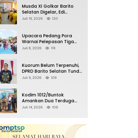
Remaja Nongkrong
Musda XI Golkar Barito
Selatan Digelar, Edi
Pratowo Targetkan
Juli 19, 2026
120
Kemenangan Partai pada
Pemilu Mendatang
Upacara Pedang Pora
Warnai Pelepasan Tiga
Perwira Polres Barito
Juli 8, 2026
119
Selatan Masuki Masa
Pensiun
Kuorum Belum Terpenuhi,
DPRD Barito Selatan Tunda
Paripurna Persetujuan
Juli 9, 2026
109
Raperda
Pertanggungjawaban
APBD 2025
Kodim 1012/Buntok
Amankan Dua Terduga
Pencuri Aset Perusahaan
Juli 14, 2026
106
Sitaan Satgas PKH, Satu
Paket Diduga Sabu Turut
Disita