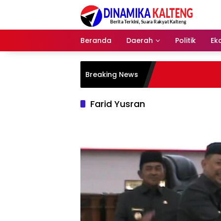
Langsung
ke
konten
Beranda
Daerah
Politik
Ek
Breaking News
Farid Yusran