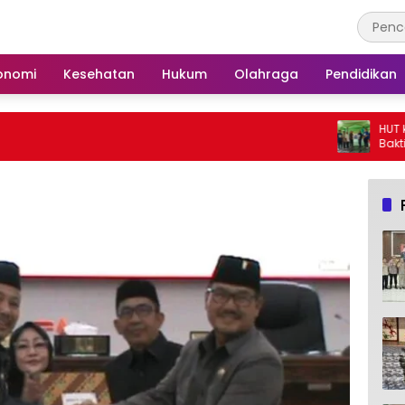
onomi
Kesehatan
Hukum
Olahraga
Pendidikan
HUT ke-25, Partai Dem
Bakti Sosial dan Got
Langgar Nurul Ashfiy