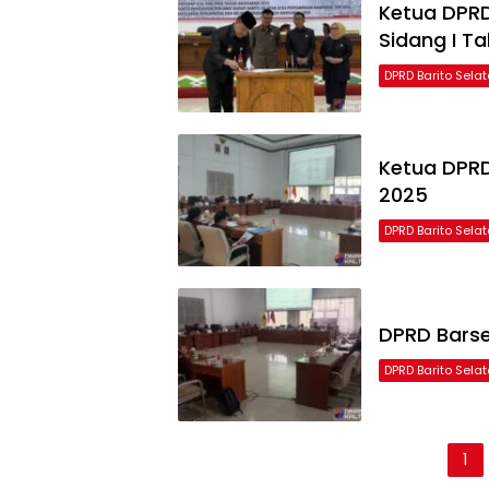
Ketua DPRD
Sidang I T
DPRD Barito Sela
Ketua DPRD
2025
DPRD Barito Sela
DPRD Barse
DPRD Barito Sela
Paginasi
1