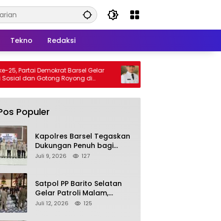
Tekno
Redaksi
okrat Barsel Gelar
Bupati Barsel Imbau Warga Tidak
ong Royong di
Membakar Hutan dan Lahan, Wujudkan
a
Barito Selatan Bebas Kabut Asap
Pos Populer
Kapolres Barsel Tegaskan
Dukungan Penuh bagi
Pengembangan KBPPP
Juli 9, 2026
127
Kalimantan Tengah
Satpol PP Barito Selatan
Gelar Patroli Malam,
Tindak Lanjuti Keluhan
Juli 12, 2026
125
Warga soal Balap Liar dan