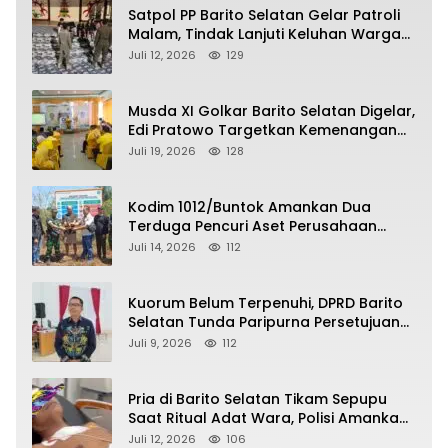
Satpol PP Barito Selatan Gelar Patroli
Malam, Tindak Lanjuti Keluhan Warga
soal Balap Liar dan Remaja Nongkrong
Juli 12, 2026
129
Musda XI Golkar Barito Selatan Digelar,
Edi Pratowo Targetkan Kemenangan
Partai pada Pemilu Mendatang
Juli 19, 2026
128
Kodim 1012/Buntok Amankan Dua
Terduga Pencuri Aset Perusahaan
Sitaan Satgas PKH, Satu Paket Diduga
Juli 14, 2026
112
Sabu Turut Disita
Kuorum Belum Terpenuhi, DPRD Barito
Selatan Tunda Paripurna Persetujuan
Raperda Pertanggungjawaban APBD
Juli 9, 2026
112
2025
Pria di Barito Selatan Tikam Sepupu
Saat Ritual Adat Wara, Polisi Amankan
Pelaku
Juli 12, 2026
106