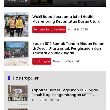
Kecamatan Dusun Utara
Maret 14, 2025
Wakil Bupati bersama Isteri Hadiri
Musrenbang Kecamatan Dusun Utara
Pemkab Barito Selatan
Maret 14, 2025
Kodim 1012 Buntok Tanam Ribuan Pohon
di Dusun Utara untuk Penghijauan dan
Kelestarian Lingkungan
Lingkungan
November 14, 2024
Pos Populer
Kapolres Barsel Tegaskan Dukungan
Penuh bagi Pengembangan KBPPP
Kalimantan Tengah
Juli 9, 2026
133