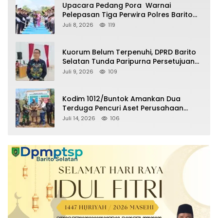
Upacara Pedang Pora Warnai
Pelepasan Tiga Perwira Polres Barito
Selatan Masuki Masa Pensiun
Juli 8, 2026
119
Kuorum Belum Terpenuhi, DPRD Barito
Selatan Tunda Paripurna Persetujuan
Raperda Pertanggungjawaban APBD
Juli 9, 2026
109
2025
Kodim 1012/Buntok Amankan Dua
Terduga Pencuri Aset Perusahaan
Sitaan Satgas PKH, Satu Paket Diduga
Juli 14, 2026
106
Sabu Turut Disita