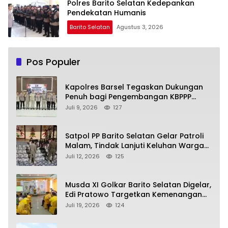
Polres Barito Selatan Kedepankan
Pendekatan Humanis
Barito Selatan
Agustus 3, 2026
Pos Populer
Kapolres Barsel Tegaskan Dukungan
Penuh bagi Pengembangan KBPPP
Kalimantan Tengah
Juli 9, 2026
127
Satpol PP Barito Selatan Gelar Patroli
Malam, Tindak Lanjuti Keluhan Warga
soal Balap Liar dan Remaja Nongkrong
Juli 12, 2026
125
Musda XI Golkar Barito Selatan Digelar,
Edi Pratowo Targetkan Kemenangan
Partai pada Pemilu Mendatang
Juli 19, 2026
124