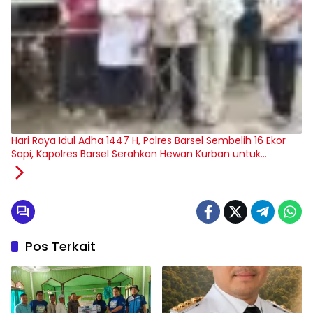
Hari Raya Idul Adha 1447 H, Polres Barsel Sembelih 16 Ekor
Sapi, Kapolres Barsel Serahkan Hewan Kurban untuk
Jamaah Masjid Kuba Danau Ganting
Pos Terkait