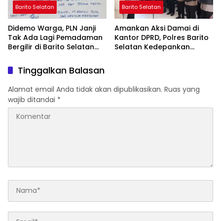
Barito Selatan
Barito Selatan
Didemo Warga, PLN Janji
Amankan Aksi Damai di
Tak Ada Lagi Pemadaman
Kantor DPRD, Polres Barito
Bergilir di Barito Selatan
Selatan Kedepankan
Mulai 5 Agustus
Pendekatan Humanis
Tinggalkan Balasan
Alamat email Anda tidak akan dipublikasikan.
Ruas yang
wajib ditandai
*