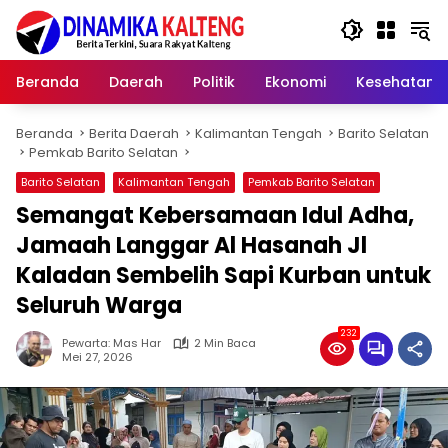
Langsung
ke
konten
Beranda
Daerah
Politik
Ekonomi
Kesehatan
Beranda
Berita Daerah
Kalimantan Tengah
Barito Selatan
Pemkab Barito Selatan
Barito Selatan
Kalimantan Tengah
Pemkab Barito Selatan
Semangat Kebersamaan Idul Adha,
Jamaah Langgar Al Hasanah Jl
Kaladan Sembelih Sapi Kurban untuk
Seluruh Warga
232
Pewarta: Mas Har
2 Min Baca
Mei 27, 2026