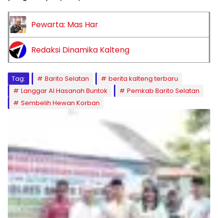
Pewarta: Mas Har
Redaksi Dinamika Kalteng
Tag:
Barito Selatan
berita kalteng terbaru
Langgar Al Hasanah Buntok
Pemkab Barito Selatan
Sembelih Hewan Korban