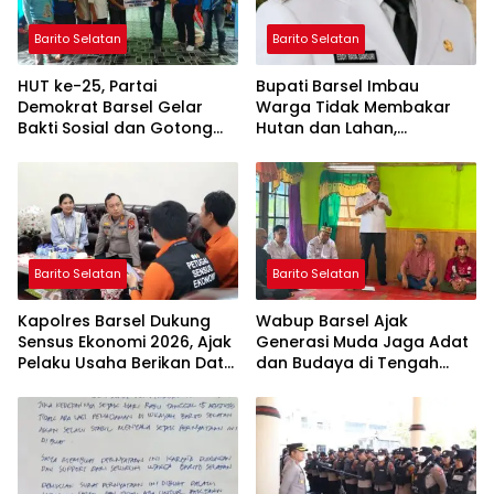
Barito Selatan
Barito Selatan
HUT ke-25, Partai
Bupati Barsel Imbau
Demokrat Barsel Gelar
Warga Tidak Membakar
Bakti Sosial dan Gotong
Hutan dan Lahan,
Royong di Langgar Nurul
Wujudkan Barito Selatan
Ashfiya
Bebas Kabut Asap
Barito Selatan
Barito Selatan
Kapolres Barsel Dukung
Wabup Barsel Ajak
Sensus Ekonomi 2026, Ajak
Generasi Muda Jaga Adat
Pelaku Usaha Berikan Data
dan Budaya di Tengah
yang Jujur
Perubahan Zaman