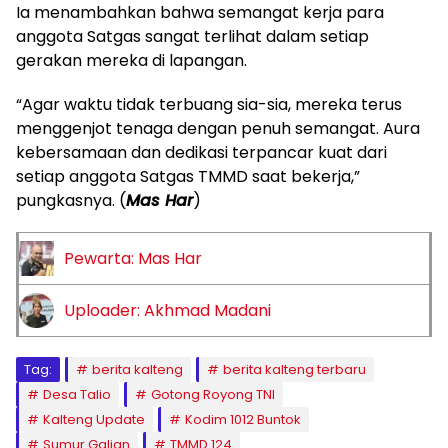
Ia menambahkan bahwa semangat kerja para
anggota Satgas sangat terlihat dalam setiap
gerakan mereka di lapangan.
“Agar waktu tidak terbuang sia-sia, mereka terus
menggenjot tenaga dengan penuh semangat. Aura
kebersamaan dan dedikasi terpancar kuat dari
setiap anggota Satgas TMMD saat bekerja,”
pungkasnya. (
Mas Har
)
Pewarta: Mas Har
Uploader: Akhmad Madani
Tag:
berita kalteng
berita kalteng terbaru
Desa Talio
Gotong Royong TNI
Kalteng Update
Kodim 1012 Buntok
Sumur Galian
TMMD 124