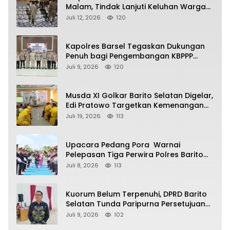
Malam, Tindak Lanjuti Keluhan Warga
soal Balap Liar dan Remaja Nongkrong
Juli 12, 2026
120
Kapolres Barsel Tegaskan Dukungan
Penuh bagi Pengembangan KBPPP
Kalimantan Tengah
Juli 9, 2026
120
Musda XI Golkar Barito Selatan Digelar,
Edi Pratowo Targetkan Kemenangan
Partai pada Pemilu Mendatang
Juli 19, 2026
113
Upacara Pedang Pora Warnai
Pelepasan Tiga Perwira Polres Barito
Selatan Masuki Masa Pensiun
Juli 8, 2026
113
Kuorum Belum Terpenuhi, DPRD Barito
Selatan Tunda Paripurna Persetujuan
Raperda Pertanggungjawaban APBD
Juli 9, 2026
102
2025