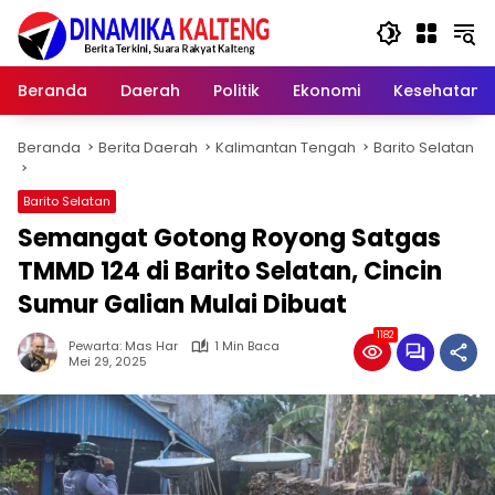
Langsung
ke
konten
Beranda
Daerah
Politik
Ekonomi
Kesehatan
Beranda
Berita Daerah
Kalimantan Tengah
Barito Selatan
Barito Selatan
Semangat Gotong Royong Satgas
TMMD 124 di Barito Selatan, Cincin
Sumur Galian Mulai Dibuat
1182
Pewarta: Mas Har
1 Min Baca
Mei 29, 2025