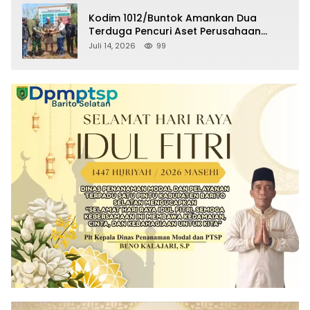
Kodim 1012/Buntok Amankan Dua
Terduga Pencuri Aset Perusahaan
Sitaan Satgas PKH, Satu Paket Diduga
Juli 14, 2026
99
Sabu Turut Disita