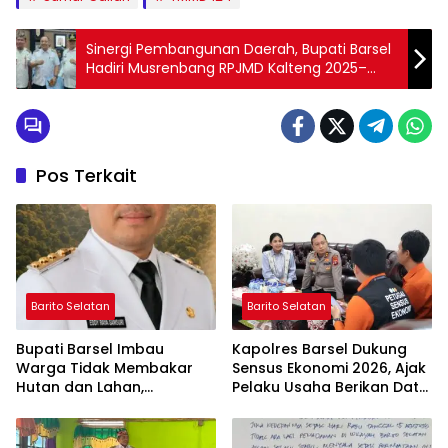
Sinergi Pembangunan Daerah, Bupati Barsel
Hadiri Musrenbang RPJMD Kalteng 2025–
2029
Pos Terkait
Barito Selatan
Barito Selatan
Bupati Barsel Imbau
Kapolres Barsel Dukung
Warga Tidak Membakar
Sensus Ekonomi 2026, Ajak
Hutan dan Lahan,
Pelaku Usaha Berikan Data
Wujudkan Barito Selatan
yang Jujur
Bebas Kabut Asap