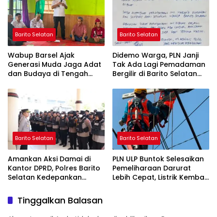
Barito Selatan
Barito Selatan
Wabup Barsel Ajak
Didemo Warga, PLN Janji
Generasi Muda Jaga Adat
Tak Ada Lagi Pemadaman
dan Budaya di Tengah
Bergilir di Barito Selatan
Perubahan Zaman
Mulai 5 Agustus
Barito Selatan
Barito Selatan
Amankan Aksi Damai di
PLN ULP Buntok Selesaikan
Kantor DPRD, Polres Barito
Pemeliharaan Darurat
Selatan Kedepankan
Lebih Cepat, Listrik Kembali
Pendekatan Humanis
Normal
Tinggalkan Balasan