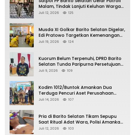
Satpol PP Barito Selatan Gelar Patroli
Malam, Tindak Lanjuti Keluhan Warga
soal Balap Liar dan Remaja Nongkrong
Juli 12, 2026
125
Musda XI Golkar Barito Selatan Digelar,
Edi Pratowo Targetkan Kemenangan
Partai pada Pemilu Mendatang
Juli 19, 2026
124
Kuorum Belum Terpenuhi, DPRD Barito
Selatan Tunda Paripurna Persetujuan
Raperda Pertanggungjawaban APBD
Juli 9, 2026
109
2025
Kodim 1012/Buntok Amankan Dua
Terduga Pencuri Aset Perusahaan
Sitaan Satgas PKH, Satu Paket Diduga
Juli 14, 2026
107
Sabu Turut Disita
Pria di Barito Selatan Tikam Sepupu
Saat Ritual Adat Wara, Polisi Amankan
Pelaku
Juli 12, 2026
103