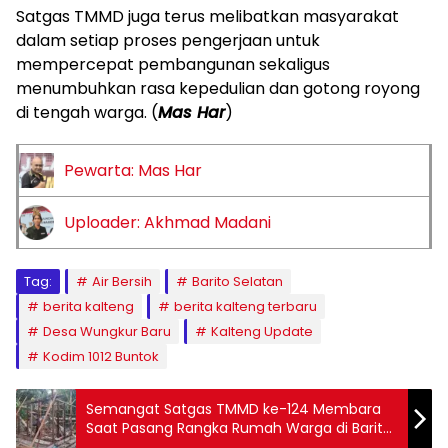
Satgas TMMD juga terus melibatkan masyarakat
dalam setiap proses pengerjaan untuk
mempercepat pembangunan sekaligus
menumbuhkan rasa kepedulian dan gotong royong
di tengah warga. (
Mas Har
)
Pewarta: Mas Har
Uploader: Akhmad Madani
Tag:
Air Bersih
Barito Selatan
berita kalteng
berita kalteng terbaru
Desa Wungkur Baru
Kalteng Update
Kodim 1012 Buntok
Semangat Satgas TMMD ke-124 Membara
Saat Pasang Rangka Rumah Warga di Barito
Selatan