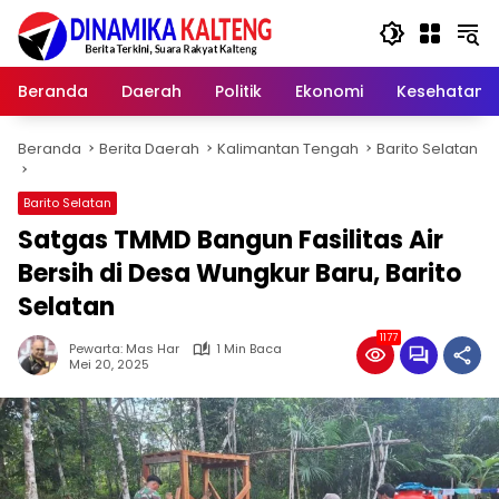
Langsung
ke
konten
Beranda
Daerah
Politik
Ekonomi
Kesehatan
Beranda
Berita Daerah
Kalimantan Tengah
Barito Selatan
Barito Selatan
Satgas TMMD Bangun Fasilitas Air
Bersih di Desa Wungkur Baru, Barito
Selatan
1177
Pewarta: Mas Har
1 Min Baca
Mei 20, 2025