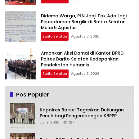
Didemo Warga, PLN Janji Tak Ada Lagi
Pemadaman Bergilir di Barito Selatan
Mulai 5 Agustus
Barito Selatan
Agustus 3, 2026
Amankan Aksi Damai di Kantor DPRD,
Polres Barito Selatan Kedepankan
Pendekatan Humanis
Barito Selatan
Agustus 3, 2026
Pos Populer
Kapolres Barsel Tegaskan Dukungan
Penuh bagi Pengembangan KBPPP
Kalimantan Tengah
Juli 9, 2026
127