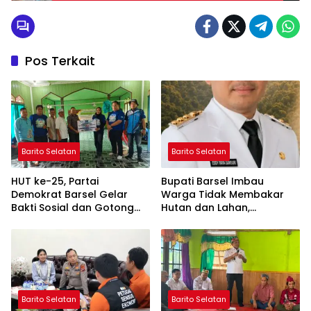
Pos Terkait
Barito Selatan
Barito Selatan
HUT ke-25, Partai
Bupati Barsel Imbau
Demokrat Barsel Gelar
Warga Tidak Membakar
Bakti Sosial dan Gotong
Hutan dan Lahan,
Royong di Langgar Nurul
Wujudkan Barito Selatan
Ashfiya
Bebas Kabut Asap
Barito Selatan
Barito Selatan