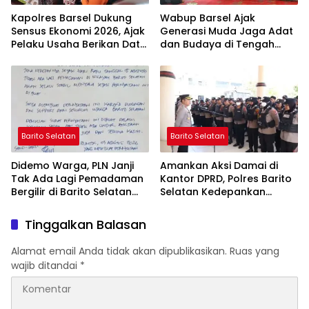
Kapolres Barsel Dukung
Wabup Barsel Ajak
Sensus Ekonomi 2026, Ajak
Generasi Muda Jaga Adat
Pelaku Usaha Berikan Data
dan Budaya di Tengah
yang Jujur
Perubahan Zaman
Barito Selatan
Barito Selatan
Didemo Warga, PLN Janji
Amankan Aksi Damai di
Tak Ada Lagi Pemadaman
Kantor DPRD, Polres Barito
Bergilir di Barito Selatan
Selatan Kedepankan
Mulai 5 Agustus
Pendekatan Humanis
Tinggalkan Balasan
Alamat email Anda tidak akan dipublikasikan.
Ruas yang
wajib ditandai
*