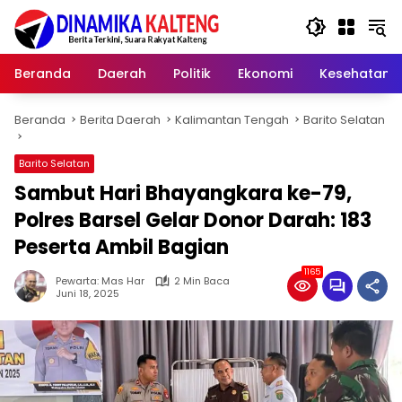
Langsung
ke
konten
Beranda
Daerah
Politik
Ekonomi
Kesehatan
Beranda
Berita Daerah
Kalimantan Tengah
Barito Selatan
Barito Selatan
Sambut Hari Bhayangkara ke-79,
Polres Barsel Gelar Donor Darah: 183
Peserta Ambil Bagian
1165
Pewarta: Mas Har
2 Min Baca
Juni 18, 2025