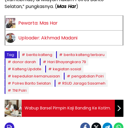
Selatan,” pungkasnya. (
Mas Har
)
Pewarta: Mas Har
Uploader: Akhmad Madani
Tag:
berita kalteng
berita kalteng terbaru
donor darah
Hari Bhayangkara 79
Kalteng Update
kegiatan sosial
kepedulian kemanusiaan
pengabdian Polri
Polres Barito Selatan
RSUD Jaraga Sasameh
TNI Polri
Wabup Barsel Pimpin Kaji Banding Ke Kotim.