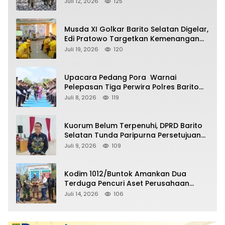
soal Balap Liar dan Remaja Nongkrong
Juli 12, 2026
125
Musda XI Golkar Barito Selatan Digelar,
Edi Pratowo Targetkan Kemenangan
Partai pada Pemilu Mendatang
Juli 19, 2026
120
Upacara Pedang Pora Warnai
Pelepasan Tiga Perwira Polres Barito
Selatan Masuki Masa Pensiun
Juli 8, 2026
119
Kuorum Belum Terpenuhi, DPRD Barito
Selatan Tunda Paripurna Persetujuan
Raperda Pertanggungjawaban APBD
Juli 9, 2026
109
2025
Kodim 1012/Buntok Amankan Dua
Terduga Pencuri Aset Perusahaan
Sitaan Satgas PKH, Satu Paket Diduga
Juli 14, 2026
106
Sabu Turut Disita