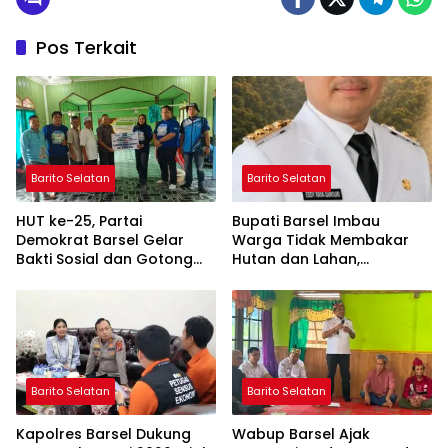
Pos Terkait
Barito Selatan
Barito Selatan
HUT ke-25, Partai
Bupati Barsel Imbau
Demokrat Barsel Gelar
Warga Tidak Membakar
Bakti Sosial dan Gotong
Hutan dan Lahan,
Royong di Langgar Nurul
Wujudkan Barito Selatan
Ashfiya
Bebas Kabut Asap
Barito Selatan
Barito Selatan
Kapolres Barsel Dukung
Wabup Barsel Ajak