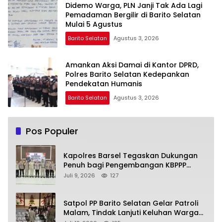
Didemo Warga, PLN Janji Tak Ada Lagi
Pemadaman Bergilir di Barito Selatan
Mulai 5 Agustus
Barito Selatan
Agustus 3, 2026
Amankan Aksi Damai di Kantor DPRD,
Polres Barito Selatan Kedepankan
Pendekatan Humanis
Barito Selatan
Agustus 3, 2026
Pos Populer
Kapolres Barsel Tegaskan Dukungan
Penuh bagi Pengembangan KBPPP
Kalimantan Tengah
Juli 9, 2026
127
Satpol PP Barito Selatan Gelar Patroli
Malam, Tindak Lanjuti Keluhan Warga