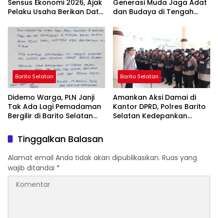
Sensus Ekonomi 2026, Ajak
Generasi Muda Jaga Adat
Pelaku Usaha Berikan Data
dan Budaya di Tengah
yang Jujur
Perubahan Zaman
Barito Selatan
Barito Selatan
Didemo Warga, PLN Janji
Amankan Aksi Damai di
Tak Ada Lagi Pemadaman
Kantor DPRD, Polres Barito
Bergilir di Barito Selatan
Selatan Kedepankan
Mulai 5 Agustus
Pendekatan Humanis
Tinggalkan Balasan
Alamat email Anda tidak akan dipublikasikan.
Ruas yang
wajib ditandai
*