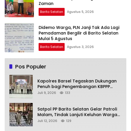
Zaman
Barito Selatan
Agustus 5, 2026
Didemo Warga, PLN Janji Tak Ada Lagi
Pemadaman Bergilir di Barito Selatan
Mulai 5 Agustus
Barito Selatan
Agustus 3, 2026
Pos Populer
Kapolres Barsel Tegaskan Dukungan
Penuh bagi Pengembangan KBPPP
Kalimantan Tengah
Juli 9, 2026
133
Satpol PP Barito Selatan Gelar Patroli
Malam, Tindak Lanjuti Keluhan Warga
soal Balap Liar dan Remaja Nongkrong
Juli 12, 2026
129