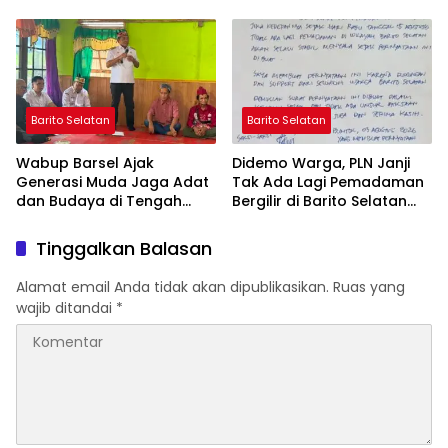
Wujudkan Barito Selatan
yang Jujur
Bebas Kabut Asap
Barito Selatan
Barito Selatan
Wabup Barsel Ajak
Didemo Warga, PLN Janji
Generasi Muda Jaga Adat
Tak Ada Lagi Pemadaman
dan Budaya di Tengah
Bergilir di Barito Selatan
Perubahan Zaman
Mulai 5 Agustus
Tinggalkan Balasan
Alamat email Anda tidak akan dipublikasikan.
Ruas yang
wajib ditandai
*