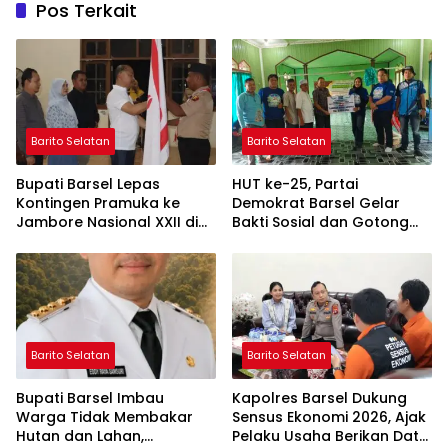
Pos Terkait
Barito Selatan
Barito Selatan
Bupati Barsel Lepas
HUT ke-25, Partai
Kontingen Pramuka ke
Demokrat Barsel Gelar
Jambore Nasional XXII di
Bakti Sosial dan Gotong
Cibubur
Royong di Langgar Nurul
Ashfiya
Barito Selatan
Barito Selatan
Bupati Barsel Imbau
Kapolres Barsel Dukung
Warga Tidak Membakar
Sensus Ekonomi 2026, Ajak
Hutan dan Lahan,
Pelaku Usaha Berikan Data