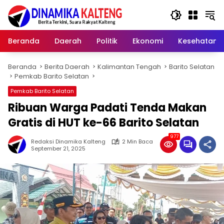
Langsung
ke
konten
Beranda
Daerah
Politik
Ekonomi
Kesehatan
Beranda
Berita Daerah
Kalimantan Tengah
Barito Selatan
Pemkab Barito Selatan
Pemkab Barito Selatan
Ribuan Warga Padati Tenda Makan
Gratis di HUT ke-66 Barito Selatan
977
Redaksi Dinamika Kalteng
2 Min Baca
September 21, 2025