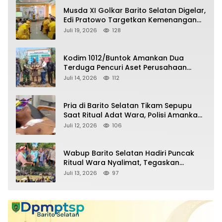
Musda XI Golkar Barito Selatan Digelar,
Edi Pratowo Targetkan Kemenangan
Partai pada Pemilu Mendatang
Juli 19, 2026
128
Kodim 1012/Buntok Amankan Dua
Terduga Pencuri Aset Perusahaan
Sitaan Satgas PKH, Satu Paket Diduga
Juli 14, 2026
112
Sabu Turut Disita
Pria di Barito Selatan Tikam Sepupu
Saat Ritual Adat Wara, Polisi Amankan
Pelaku
Juli 12, 2026
106
Wabup Barito Selatan Hadiri Puncak
Ritual Wara Nyalimat, Tegaskan
Komitmen Lestarikan Budaya Dayak
Juli 13, 2026
97