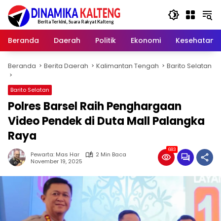
Langsung
ke
konten
Beranda
Daerah
Politik
Ekonomi
Kesehatan
Beranda
Berita Daerah
Kalimantan Tengah
Barito Selatan
Barito Selatan
Polres Barsel Raih Penghargaan
Video Pendek di Duta Mall Palangka
Raya
683
Pewarta: Mas Har
2 Min Baca
November 19, 2025