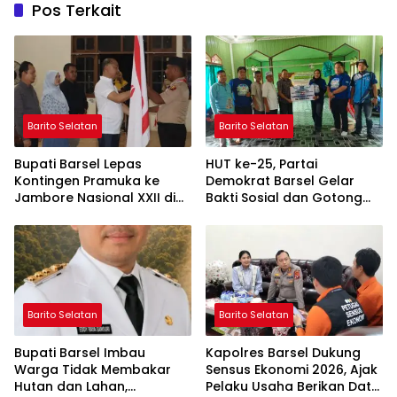
Pos Terkait
Barito Selatan
Barito Selatan
Bupati Barsel Lepas
HUT ke-25, Partai
Kontingen Pramuka ke
Demokrat Barsel Gelar
Jambore Nasional XXII di
Bakti Sosial dan Gotong
Cibubur
Royong di Langgar Nurul
Ashfiya
Barito Selatan
Barito Selatan
Bupati Barsel Imbau
Kapolres Barsel Dukung
Warga Tidak Membakar
Sensus Ekonomi 2026, Ajak
Hutan dan Lahan,
Pelaku Usaha Berikan Data