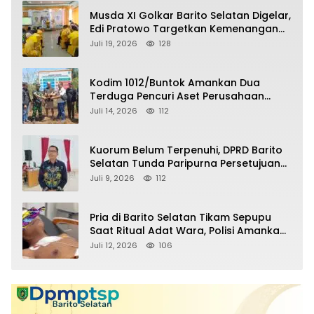
Musda XI Golkar Barito Selatan Digelar,
Edi Pratowo Targetkan Kemenangan
Partai pada Pemilu Mendatang
Juli 19, 2026
128
Kodim 1012/Buntok Amankan Dua
Terduga Pencuri Aset Perusahaan
Sitaan Satgas PKH, Satu Paket Diduga
Juli 14, 2026
112
Sabu Turut Disita
Kuorum Belum Terpenuhi, DPRD Barito
Selatan Tunda Paripurna Persetujuan
Raperda Pertanggungjawaban APBD
Juli 9, 2026
112
2025
Pria di Barito Selatan Tikam Sepupu
Saat Ritual Adat Wara, Polisi Amankan
Pelaku
Juli 12, 2026
106