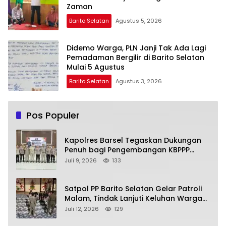
Zaman
Barito Selatan
Agustus 5, 2026
Didemo Warga, PLN Janji Tak Ada Lagi
Pemadaman Bergilir di Barito Selatan
Mulai 5 Agustus
Barito Selatan
Agustus 3, 2026
Pos Populer
Kapolres Barsel Tegaskan Dukungan
Penuh bagi Pengembangan KBPPP
Kalimantan Tengah
Juli 9, 2026
133
Satpol PP Barito Selatan Gelar Patroli
Malam, Tindak Lanjuti Keluhan Warga
soal Balap Liar dan Remaja Nongkrong
Juli 12, 2026
129