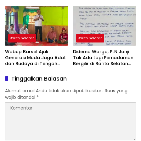
Wujudkan Barito Selatan
yang Jujur
Bebas Kabut Asap
Barito Selatan
Barito Selatan
Wabup Barsel Ajak
Didemo Warga, PLN Janji
Generasi Muda Jaga Adat
Tak Ada Lagi Pemadaman
dan Budaya di Tengah
Bergilir di Barito Selatan
Perubahan Zaman
Mulai 5 Agustus
Tinggalkan Balasan
Alamat email Anda tidak akan dipublikasikan.
Ruas yang
wajib ditandai
*