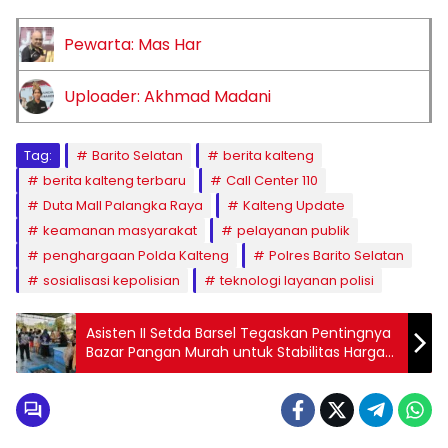
Pewarta: Mas Har
Uploader: Akhmad Madani
Tag:
Barito Selatan
berita kalteng
berita kalteng terbaru
Call Center 110
Duta Mall Palangka Raya
Kalteng Update
keamanan masyarakat
pelayanan publik
penghargaan Polda Kalteng
Polres Barito Selatan
sosialisasi kepolisian
teknologi layanan polisi
Asisten II Setda Barsel Tegaskan Pentingnya
Bazar Pangan Murah untuk Stabilitas Harga
dan Penguatan Ekonomi Nelayan