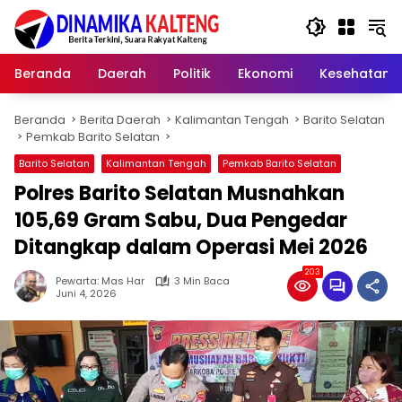
Langsung
ke
konten
Beranda
Daerah
Politik
Ekonomi
Kesehatan
Beranda
Berita Daerah
Kalimantan Tengah
Barito Selatan
Pemkab Barito Selatan
Barito Selatan
Kalimantan Tengah
Pemkab Barito Selatan
Polres Barito Selatan Musnahkan
105,69 Gram Sabu, Dua Pengedar
Ditangkap dalam Operasi Mei 2026
203
Pewarta: Mas Har
3 Min Baca
Juni 4, 2026