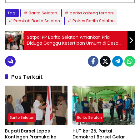
Tag:
Barito Selatan
berita kalteng terbaru
Pemkab Barito Selatan
Polres Barito Selatan
Satpol PP Barito Selatan Amankan Pria
Diduga Ganggu Ketertiban Umum di Desa
Pamait
Pos Terkait
Barito Selatan
Barito Selatan
Bupati Barsel Lepas
HUT ke-25, Partai
Kontingen Pramuka ke
Demokrat Barsel Gelar