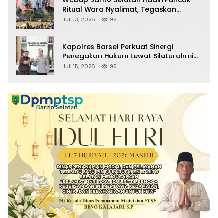
Wabup Barito Selatan Hadiri Puncak
Ritual Wara Nyalimat, Tegaskan
Komitmen Lestarikan Budaya Dayak
Juli 13, 2026
98
Kapolres Barsel Perkuat Sinergi
Penegakan Hukum Lewat Silaturahmi
dengan Kajari Barito Selatan
Juli 15, 2026
95