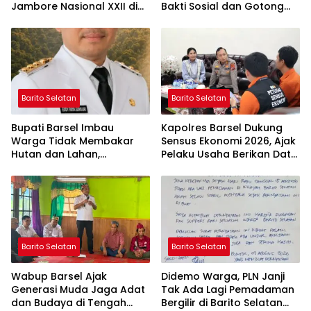
Jambore Nasional XXII di
Bakti Sosial dan Gotong
Cibubur
Royong di Langgar Nurul
Ashfiya
Barito Selatan
Barito Selatan
Bupati Barsel Imbau
Kapolres Barsel Dukung
Warga Tidak Membakar
Sensus Ekonomi 2026, Ajak
Hutan dan Lahan,
Pelaku Usaha Berikan Data
Wujudkan Barito Selatan
yang Jujur
Bebas Kabut Asap
Barito Selatan
Barito Selatan
Wabup Barsel Ajak
Didemo Warga, PLN Janji
Generasi Muda Jaga Adat
Tak Ada Lagi Pemadaman
dan Budaya di Tengah
Bergilir di Barito Selatan