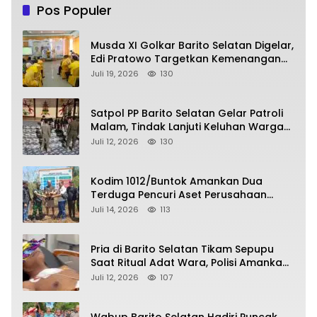
Pos Populer
Musda XI Golkar Barito Selatan Digelar,
Edi Pratowo Targetkan Kemenangan
Partai pada Pemilu Mendatang
Juli 19, 2026
130
Satpol PP Barito Selatan Gelar Patroli
Malam, Tindak Lanjuti Keluhan Warga
soal Balap Liar dan Remaja Nongkrong
Juli 12, 2026
130
Kodim 1012/Buntok Amankan Dua
Terduga Pencuri Aset Perusahaan
Sitaan Satgas PKH, Satu Paket Diduga
Juli 14, 2026
113
Sabu Turut Disita
Pria di Barito Selatan Tikam Sepupu
Saat Ritual Adat Wara, Polisi Amankan
Pelaku
Juli 12, 2026
107