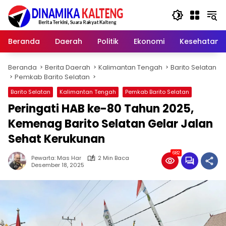
Langsung
ke
konten
Beranda
Daerah
Politik
Ekonomi
Kesehatan
Beranda
Berita Daerah
Kalimantan Tengah
Barito Selatan
Pemkab Barito Selatan
Barito Selatan
Kalimantan Tengah
Pemkab Barito Selatan
Peringati HAB ke-80 Tahun 2025,
Kemenag Barito Selatan Gelar Jalan
Sehat Kerukunan
682
Pewarta: Mas Har
2 Min Baca
Desember 18, 2025