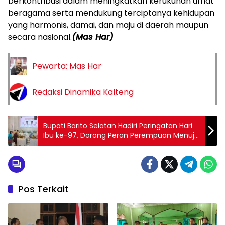
berkontribusi dalam meningkatkan kerukunan umat
beragama serta mendukung terciptanya kehidupan
yang harmonis, damai, dan maju di daerah maupun
secara nasional.
(Mas Har)
Pewarta: Mas Har
Redaksi Dinamika Kalteng
Bupati Barito Selatan Hadiri Peringatan Hari
Ibu ke-97, Dorong Peran Perempuan Menuju
Indonesia Emas 2045
Pos Terkait