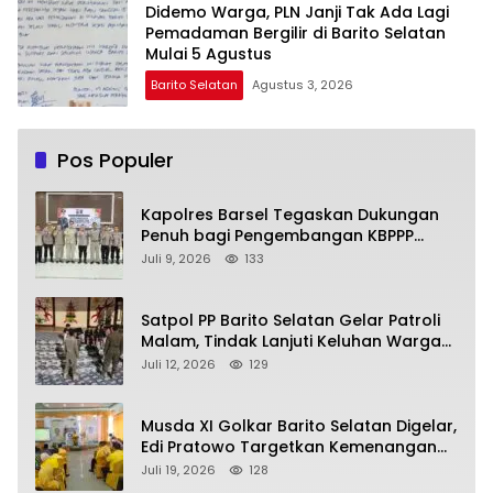
Didemo Warga, PLN Janji Tak Ada Lagi
Pemadaman Bergilir di Barito Selatan
Mulai 5 Agustus
Barito Selatan
Agustus 3, 2026
Pos Populer
Kapolres Barsel Tegaskan Dukungan
Penuh bagi Pengembangan KBPPP
Kalimantan Tengah
Juli 9, 2026
133
Satpol PP Barito Selatan Gelar Patroli
Malam, Tindak Lanjuti Keluhan Warga
soal Balap Liar dan Remaja Nongkrong
Juli 12, 2026
129
Musda XI Golkar Barito Selatan Digelar,
Edi Pratowo Targetkan Kemenangan
Partai pada Pemilu Mendatang
Juli 19, 2026
128