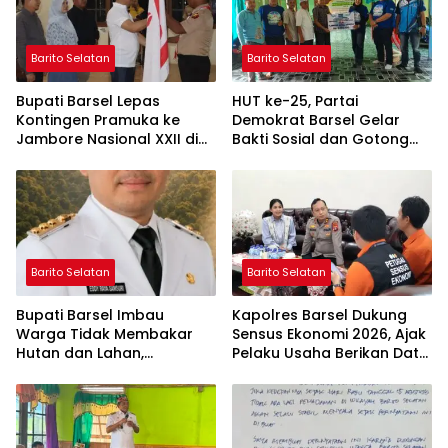
Barito Selatan
Barito Selatan
Bupati Barsel Lepas
HUT ke-25, Partai
Kontingen Pramuka ke
Demokrat Barsel Gelar
Jambore Nasional XXII di
Bakti Sosial dan Gotong
Cibubur
Royong di Langgar Nurul
Ashfiya
Barito Selatan
Barito Selatan
Bupati Barsel Imbau
Kapolres Barsel Dukung
Warga Tidak Membakar
Sensus Ekonomi 2026, Ajak
Hutan dan Lahan,
Pelaku Usaha Berikan Data
Wujudkan Barito Selatan
yang Jujur
Bebas Kabut Asap