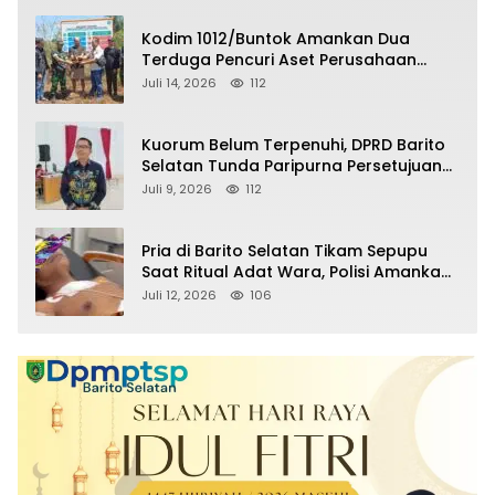
Kodim 1012/Buntok Amankan Dua
Terduga Pencuri Aset Perusahaan
Sitaan Satgas PKH, Satu Paket Diduga
Juli 14, 2026
112
Sabu Turut Disita
Kuorum Belum Terpenuhi, DPRD Barito
Selatan Tunda Paripurna Persetujuan
Raperda Pertanggungjawaban APBD
Juli 9, 2026
112
2025
Pria di Barito Selatan Tikam Sepupu
Saat Ritual Adat Wara, Polisi Amankan
Pelaku
Juli 12, 2026
106