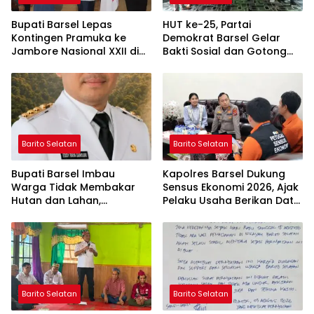
Bupati Barsel Lepas
HUT ke-25, Partai
Kontingen Pramuka ke
Demokrat Barsel Gelar
Jambore Nasional XXII di
Bakti Sosial dan Gotong
Cibubur
Royong di Langgar Nurul
Ashfiya
Barito Selatan
Barito Selatan
Bupati Barsel Imbau
Kapolres Barsel Dukung
Warga Tidak Membakar
Sensus Ekonomi 2026, Ajak
Hutan dan Lahan,
Pelaku Usaha Berikan Data
Wujudkan Barito Selatan
yang Jujur
Bebas Kabut Asap
Barito Selatan
Barito Selatan