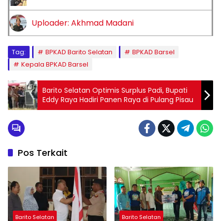
Uploader: Akhmad Madani
Tag:
BPKAD Barito Selatan
BPKAD Barsel
Kepala BPKAD Barsel
Barito Selatan Optimis Surplus Padi, Bupati
Eddy Raya Hadiri Panen Raya di Pulang Pisau
Pos Terkait
Barito Selatan
Barito Selatan