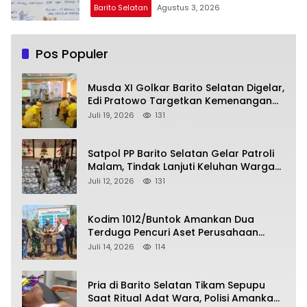
Barito Selatan
Agustus 3, 2026
Pos Populer
Musda XI Golkar Barito Selatan Digelar,
Edi Pratowo Targetkan Kemenangan
Partai pada Pemilu Mendatang
Juli 19, 2026
131
Satpol PP Barito Selatan Gelar Patroli
Malam, Tindak Lanjuti Keluhan Warga
soal Balap Liar dan Remaja Nongkrong
Juli 12, 2026
131
Kodim 1012/Buntok Amankan Dua
Terduga Pencuri Aset Perusahaan
Sitaan Satgas PKH, Satu Paket Diduga
Juli 14, 2026
114
Sabu Turut Disita
Pria di Barito Selatan Tikam Sepupu
Saat Ritual Adat Wara, Polisi Amankan