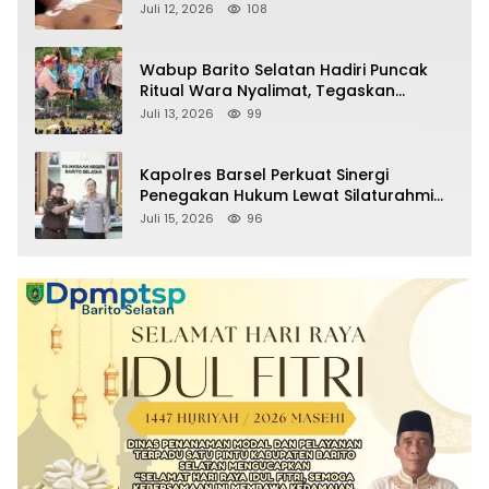
Pelaku
Juli 12, 2026
108
Wabup Barito Selatan Hadiri Puncak
Ritual Wara Nyalimat, Tegaskan
Komitmen Lestarikan Budaya Dayak
Juli 13, 2026
99
Kapolres Barsel Perkuat Sinergi
Penegakan Hukum Lewat Silaturahmi
dengan Kajari Barito Selatan
Juli 15, 2026
96