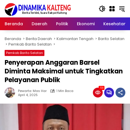
Langsung
ke
konten
Beranda
Daerah
Politik
Ekonomi
Kesehatan
Beranda
Berita Daerah
Kalimantan Tengah
Barito Selatan
Pemkab Barito Selatan
Pemkab Barito Selatan
Penyerapan Anggaran Barsel
Diminta Maksimal untuk Tingkatkan
Pelayanan Publik
731
Pewarta: Mas Har
1 Min Baca
April 4, 2025