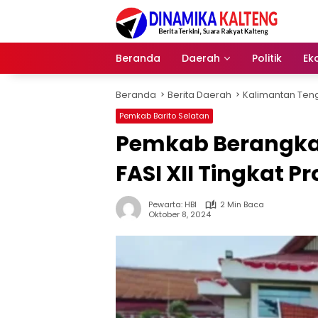
Langsung
ke
konten
Beranda
Daerah
Politik
Ek
Beranda
Berita Daerah
Kalimantan Ten
Pemkab Barito Selatan
Pemkab Berangkatk
FASI XII Tingkat P
Pewarta: HBI
2 Min Baca
Oktober 8, 2024