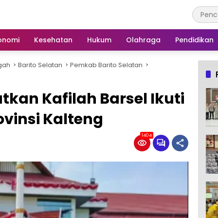
onomi
Kesehatan
Hukum
Olahraga
Pendidikan
gah
Barito Selatan
Pemkab Barito Selatan
an Kafilah Barsel Ikuti
rovinsi Kalteng
1404