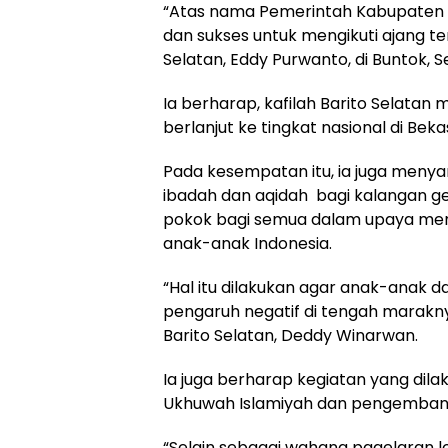
“Atas nama Pemerintah Kabupaten
dan sukses untuk mengikuti ajang ter
Selatan, Eddy Purwanto, di Buntok, S
Ia berharap, kafilah Barito Selatan 
berlanjut ke tingkat nasional di Be
Pada kesempatan itu, ia juga menya
ibadah dan aqidah bagi kalangan gen
pokok bagi semua dalam upaya me
anak-anak Indonesia.
“Hal itu dilakukan agar anak-anak d
pengaruh negatif di tengah marakny
Barito Selatan, Deddy Winarwan.
Ia juga berharap kegiatan yang dil
Ukhuwah Islamiyah dan pengembanga
“Selain sebagai wahana pagelaran lo