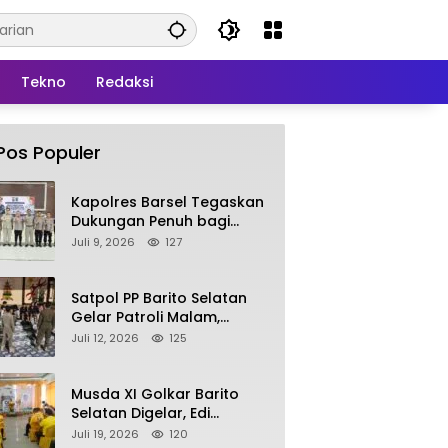
Tekno
Redaksi
Pos Populer
Kapolres Barsel Tegaskan
Dukungan Penuh bagi
Pengembangan KBPPP
Juli 9, 2026
127
Kalimantan Tengah
Satpol PP Barito Selatan
Gelar Patroli Malam,
Tindak Lanjuti Keluhan
Juli 12, 2026
125
Warga soal Balap Liar dan
Remaja Nongkrong
Musda XI Golkar Barito
Selatan Digelar, Edi
Pratowo Targetkan
Juli 19, 2026
120