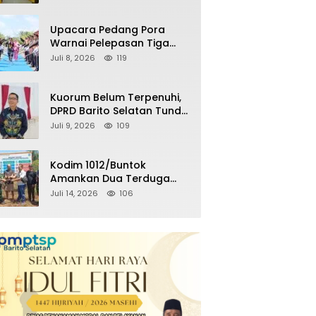
Kemenangan Partai pada
Pemilu Mendatang
Upacara Pedang Pora
Warnai Pelepasan Tiga
Perwira Polres Barito
Juli 8, 2026
119
Selatan Masuki Masa
Pensiun
Kuorum Belum Terpenuhi,
DPRD Barito Selatan Tunda
Paripurna Persetujuan
Juli 9, 2026
109
Raperda
Pertanggungjawaban
APBD 2025
Kodim 1012/Buntok
Amankan Dua Terduga
Pencuri Aset Perusahaan
Juli 14, 2026
106
Sitaan Satgas PKH, Satu
Paket Diduga Sabu Turut
Disita