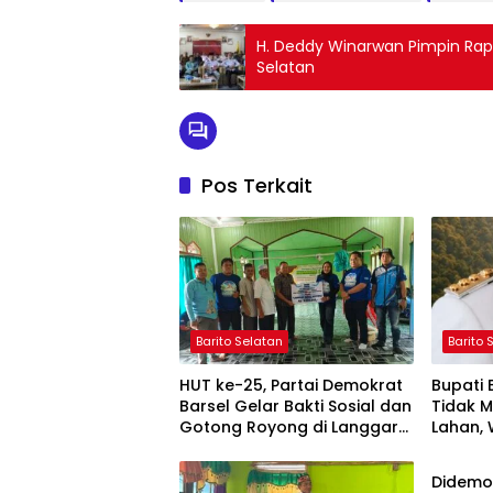
H. Deddy Winarwan Pimpin Rapat
Selatan
Pos Terkait
Barito Selatan
Barito 
HUT ke-25, Partai Demokrat
Bupati
Barsel Gelar Bakti Sosial dan
Tidak 
Gotong Royong di Langgar
Lahan, 
Barito 
Nurul Ashfiya
Selata
Didemo 