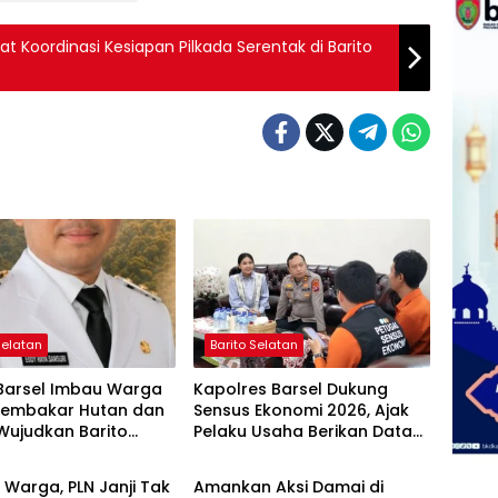
 Koordinasi Kesiapan Pilkada Serentak di Barito
Selatan
Barito Selatan
 Barsel Imbau Warga
Kapolres Barsel Dukung
Membakar Hutan dan
Sensus Ekonomi 2026, Ajak
Wujudkan Barito
Pelaku Usaha Berikan Data
Selatan
Barito Selatan
n Bebas Kabut Asap
yang Jujur
Warga, PLN Janji Tak
Amankan Aksi Damai di