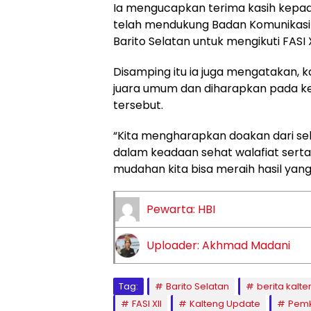
Ia mengucapkan terima kasih kepad
telah mendukung Badan Komunikasi
Barito Selatan untuk mengikuti FASI X
Disamping itu ia juga mengatakan, k
juara umum dan diharapkan pada ke
tersebut.
“Kita mengharapkan doakan dari sel
dalam keadaan sehat walafiat sert
mudahan kita bisa meraih hasil yang t
Pewarta: HBI
Uploader: Akhmad Madani
Tag:
Barito Selatan
berita kalte
FASI XII
Kalteng Update
Pemk