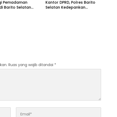
gi Pemadaman
Kantor DPRD, Polres Barito
 di Barito Selatan
Selatan Kedepankan
 Agustus
Pendekatan Humanis
kan.
Ruas yang wajib ditandai
*