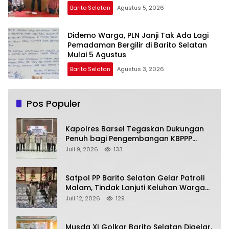
Barito Selatan
Agustus 5, 2026
Didemo Warga, PLN Janji Tak Ada Lagi
Pemadaman Bergilir di Barito Selatan
Mulai 5 Agustus
Barito Selatan
Agustus 3, 2026
Pos Populer
Kapolres Barsel Tegaskan Dukungan
Penuh bagi Pengembangan KBPPP
Kalimantan Tengah
Juli 9, 2026
133
Satpol PP Barito Selatan Gelar Patroli
Malam, Tindak Lanjuti Keluhan Warga
soal Balap Liar dan Remaja Nongkrong
Juli 12, 2026
129
Musda XI Golkar Barito Selatan Digelar,