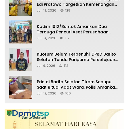
Edi Pratowo Targetkan Kemenangan
Partai pada Pemilu Mendatang
Juli 19, 2026
128
Kodim 1012/Buntok Amankan Dua
Terduga Pencuri Aset Perusahaan
Sitaan Satgas PKH, Satu Paket Diduga
Juli 14, 2026
112
Sabu Turut Disita
Kuorum Belum Terpenuhi, DPRD Barito
Selatan Tunda Paripurna Persetujuan
Raperda Pertanggungjawaban APBD
Juli 9, 2026
112
2025
Pria di Barito Selatan Tikam Sepupu
Saat Ritual Adat Wara, Polisi Amankan
Pelaku
Juli 12, 2026
106