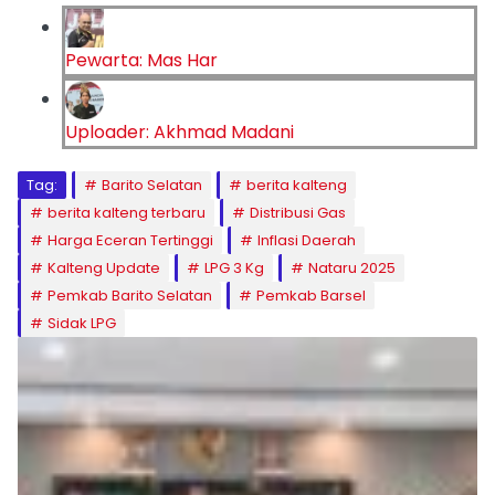
Pewarta: Mas Har
Uploader: Akhmad Madani
Tag:
Barito Selatan
berita kalteng
berita kalteng terbaru
Distribusi Gas
Harga Eceran Tertinggi
Inflasi Daerah
Kalteng Update
LPG 3 Kg
Nataru 2025
Pemkab Barito Selatan
Pemkab Barsel
Sidak LPG