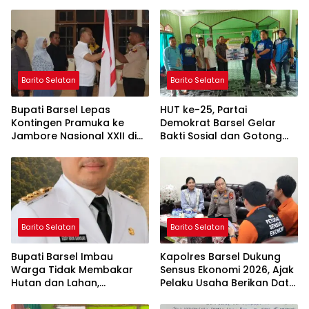
Barito Selatan
Barito Selatan
Bupati Barsel Lepas
HUT ke-25, Partai
Kontingen Pramuka ke
Demokrat Barsel Gelar
Jambore Nasional XXII di
Bakti Sosial dan Gotong
Cibubur
Royong di Langgar Nurul
Ashfiya
Barito Selatan
Barito Selatan
Bupati Barsel Imbau
Kapolres Barsel Dukung
Warga Tidak Membakar
Sensus Ekonomi 2026, Ajak
Hutan dan Lahan,
Pelaku Usaha Berikan Data
Wujudkan Barito Selatan
yang Jujur