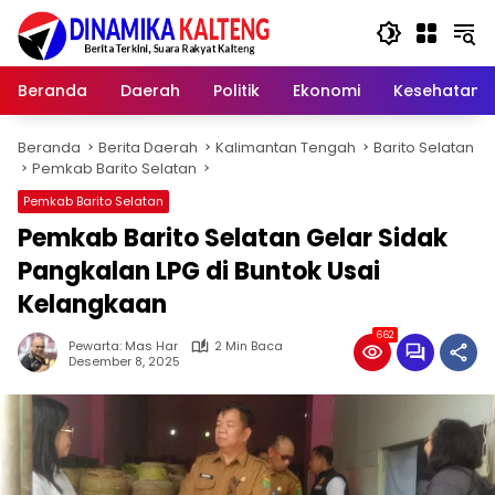
Langsung
ke
konten
Beranda
Daerah
Politik
Ekonomi
Kesehatan
Beranda
Berita Daerah
Kalimantan Tengah
Barito Selatan
Pemkab Barito Selatan
Pemkab Barito Selatan
Pemkab Barito Selatan Gelar Sidak
Pangkalan LPG di Buntok Usai
Kelangkaan
662
Pewarta: Mas Har
2 Min Baca
Desember 8, 2025