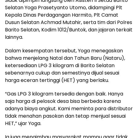
‎Sidak dipimpin langsung oleh Asisten II Setda Barito
Selatan Yoga Prasetyanto Utomo, didampingi Plt
Kepala Dinas Perdagangan Harmito, Plt Camat
Dusun Selatan Achmad Mutahir, serta tim dari Polres
Barito Selatan, Kodim 1012/Buntok, dan jajaran terkait
lainnya.
‎Dalam kesempatan tersebut, Yoga menegaskan
bahwa menjelang Natal dan Tahun Baru (Nataru),
ketersediaan LPG 3 kilogram di Barito Selatan
sebenarnya cukup dan semestinya dijual sesuai
harga eceran tertinggi (HET) yang berlaku.
‎“Gas LPG 3 kilogram tersedia dengan baik. Hanya
saja harga di pelosok desa bisa berbeda karena
adanya biaya angkut. Kami meminta para distributor
tidak menahan pasokan dan tetap menjual sesuai
HET,” ujar Yoga.
‎Ia juga mengimbau masyarakat mampu agar tidak