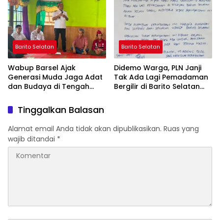
Bebas Kabut Asap
Barito Selatan
Barito Selatan
Wabup Barsel Ajak
Didemo Warga, PLN Janji
Generasi Muda Jaga Adat
Tak Ada Lagi Pemadaman
dan Budaya di Tengah
Bergilir di Barito Selatan
Perubahan Zaman
Mulai 5 Agustus
Tinggalkan Balasan
Alamat email Anda tidak akan dipublikasikan.
Ruas yang
wajib ditandai
*