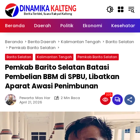
Langsung
ke
konten
Beranda
Daerah
Politik
Ekonomi
Kesehatan
Beranda
Berita Daerah
Kalimantan Tengah
Barito Selatan
Pemkab Barito Selatan
Barito Selatan
Kalimantan Tengah
Pemkab Barito Selatan
Pemkab Barito Selatan Batasi
Pembelian BBM di SPBU, Libatkan
Aparat Awasi Penimbunan
335
Pewarta: Mas Har
2 Min Baca
April 21, 2026