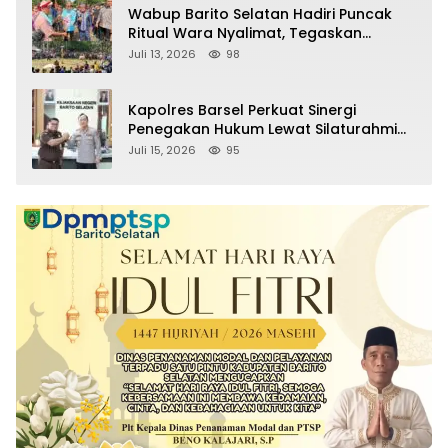
Wabup Barito Selatan Hadiri Puncak
Ritual Wara Nyalimat, Tegaskan
Komitmen Lestarikan Budaya Dayak
Juli 13, 2026
98
Kapolres Barsel Perkuat Sinergi
Penegakan Hukum Lewat Silaturahmi
dengan Kajari Barito Selatan
Juli 15, 2026
95