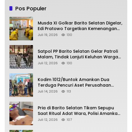
Pos Populer
Musda XI Golkar Barito Selatan Digelar,
Edi Pratowo Targetkan Kemenangan
Partai pada Pemilu Mendatang
Juli 19, 2026
130
Satpol PP Barito Selatan Gelar Patroli
Malam, Tindak Lanjuti Keluhan Warga
soal Balap Liar dan Remaja Nongkrong
Juli 12, 2026
130
Kodim 1012/Buntok Amankan Dua
Terduga Pencuri Aset Perusahaan
Sitaan Satgas PKH, Satu Paket Diduga
Juli 14, 2026
113
Sabu Turut Disita
Pria di Barito Selatan Tikam Sepupu
Saat Ritual Adat Wara, Polisi Amankan
Pelaku
Juli 12, 2026
107