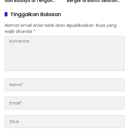
dan Budaya di Tengah
Bergilir di Barito Selatan
Perubahan Zaman
Mulai 5 Agustus
Tinggalkan Balasan
Alamat email Anda tidak akan dipublikasikan.
Ruas yang
wajib ditandai
*