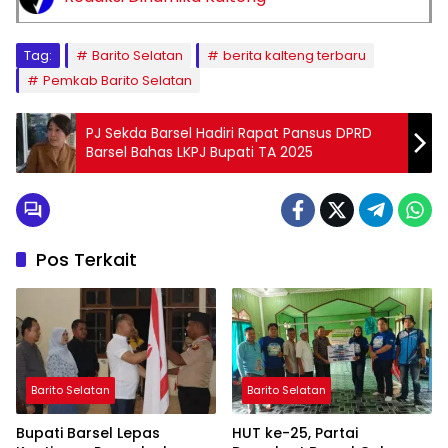
Tag:
Barito Selatan
berita kalteng terbaru
Pemkab Barito Selatan
PJ Sekda Barsel Hadiri Rapat Pansus DPRD
Barsel Bahas LKPJ Bupati TA 2025
Pos Terkait
Barito Selatan
Barito Selatan
Bupati Barsel Lepas
HUT ke-25, Partai