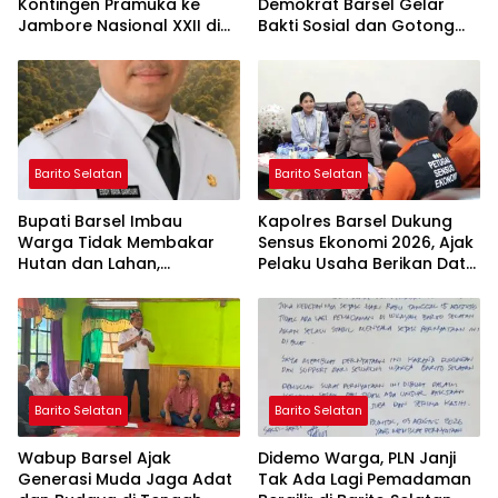
Kontingen Pramuka ke
Demokrat Barsel Gelar
Jambore Nasional XXII di
Bakti Sosial dan Gotong
Cibubur
Royong di Langgar Nurul
Ashfiya
Barito Selatan
Barito Selatan
Bupati Barsel Imbau
Kapolres Barsel Dukung
Warga Tidak Membakar
Sensus Ekonomi 2026, Ajak
Hutan dan Lahan,
Pelaku Usaha Berikan Data
Wujudkan Barito Selatan
yang Jujur
Bebas Kabut Asap
Barito Selatan
Barito Selatan
Wabup Barsel Ajak
Didemo Warga, PLN Janji
Generasi Muda Jaga Adat
Tak Ada Lagi Pemadaman