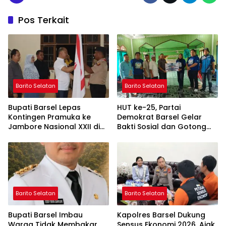
Pos Terkait
Barito Selatan
Barito Selatan
Bupati Barsel Lepas
HUT ke-25, Partai
Kontingen Pramuka ke
Demokrat Barsel Gelar
Jambore Nasional XXII di
Bakti Sosial dan Gotong
Cibubur
Royong di Langgar Nurul
Ashfiya
Barito Selatan
Barito Selatan
Bupati Barsel Imbau
Kapolres Barsel Dukung
Warga Tidak Membakar
Sensus Ekonomi 2026, Ajak