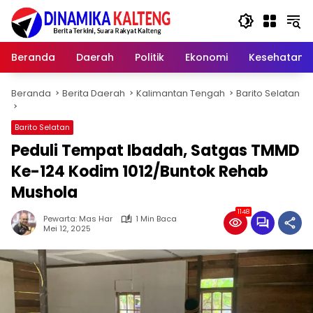
Langsung
ke
konten
Beranda
Daerah
Politik
Ekonomi
Kesehatan
Beranda
Berita Daerah
Kalimantan Tengah
Barito Selatan
Barito Selatan
Peduli Tempat Ibadah, Satgas TMMD
Ke-124 Kodim 1012/Buntok Rehab
Mushola
1148
Pewarta: Mas Har
1 Min Baca
Mei 12, 2025