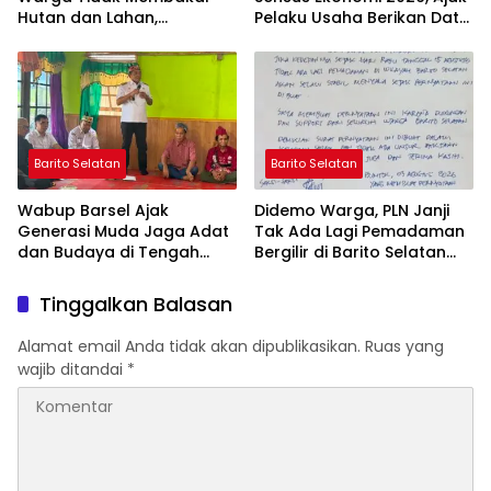
Hutan dan Lahan,
Pelaku Usaha Berikan Data
Wujudkan Barito Selatan
yang Jujur
Bebas Kabut Asap
Barito Selatan
Barito Selatan
Wabup Barsel Ajak
Didemo Warga, PLN Janji
Generasi Muda Jaga Adat
Tak Ada Lagi Pemadaman
dan Budaya di Tengah
Bergilir di Barito Selatan
Perubahan Zaman
Mulai 5 Agustus
Tinggalkan Balasan
Alamat email Anda tidak akan dipublikasikan.
Ruas yang
wajib ditandai
*