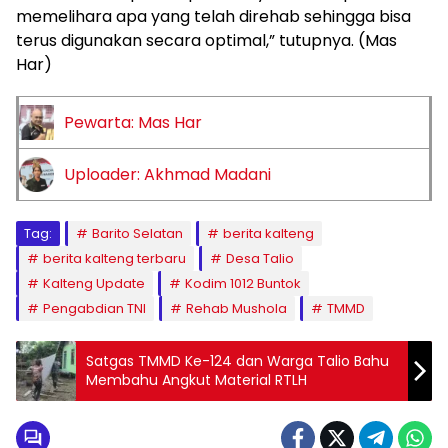
memelihara apa yang telah direhab sehingga bisa
terus digunakan secara optimal,” tutupnya. (Mas
Har)
Pewarta: Mas Har
Uploader: Akhmad Madani
Tag:
Barito Selatan
berita kalteng
berita kalteng terbaru
Desa Talio
Kalteng Update
Kodim 1012 Buntok
Pengabdian TNI
Rehab Mushola
TMMD
Satgas TMMD Ke-124 dan Warga Talio Bahu
Membahu Angkut Material RTLH