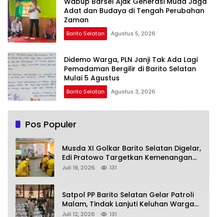
Wabup Barsel Ajak Generasi Muda Jaga
Adat dan Budaya di Tengah Perubahan
Zaman
Barito Selatan
Agustus 5, 2026
Didemo Warga, PLN Janji Tak Ada Lagi
Pemadaman Bergilir di Barito Selatan
Mulai 5 Agustus
Barito Selatan
Agustus 3, 2026
Pos Populer
Musda XI Golkar Barito Selatan Digelar,
Edi Pratowo Targetkan Kemenangan
Partai pada Pemilu Mendatang
Juli 19, 2026
131
Satpol PP Barito Selatan Gelar Patroli
Malam, Tindak Lanjuti Keluhan Warga
soal Balap Liar dan Remaja Nongkrong
Juli 12, 2026
131