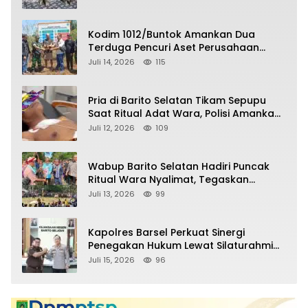
Kodim 1012/Buntok Amankan Dua
Terduga Pencuri Aset Perusahaan
Sitaan Satgas PKH, Satu Paket Diduga
Juli 14, 2026
115
Sabu Turut Disita
Pria di Barito Selatan Tikam Sepupu
Saat Ritual Adat Wara, Polisi Amankan
Pelaku
Juli 12, 2026
109
Wabup Barito Selatan Hadiri Puncak
Ritual Wara Nyalimat, Tegaskan
Komitmen Lestarikan Budaya Dayak
Juli 13, 2026
99
Kapolres Barsel Perkuat Sinergi
Penegakan Hukum Lewat Silaturahmi
dengan Kajari Barito Selatan
Juli 15, 2026
96