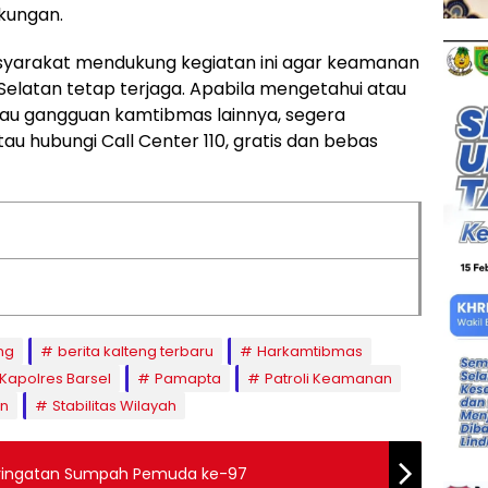
kungan.
syarakat mendukung kegiatan ini agar keamanan
Selatan tetap terjaga. Apabila mengetahui atau
au gangguan kamtibmas lainnya, segera
tau hubungi Call Center 110, gratis dan bebas
ng
berita kalteng terbaru
Harkamtibmas
Kapolres Barsel
Pamapta
Patroli Keamanan
an
Stabilitas Wilayah
Peringatan Sumpah Pemuda ke-97