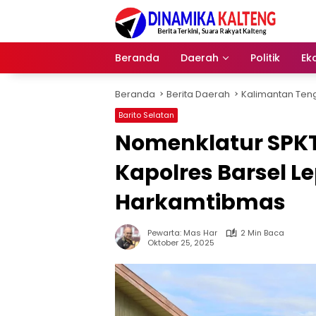
Langsung
ke
konten
Beranda
Daerah
Politik
Ek
Beranda
Berita Daerah
Kalimantan Ten
Barito Selatan
Nomenklatur SPKT
Kapolres Barsel L
Harkamtibmas
Pewarta: Mas Har
2 Min Baca
Oktober 25, 2025