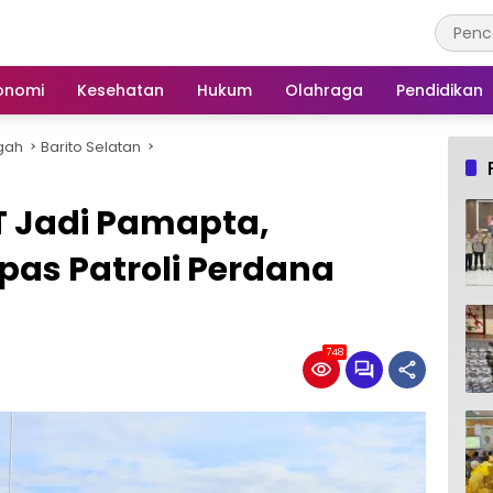
onomi
Kesehatan
Hukum
Olahraga
Pendidikan
gah
Barito Selatan
 Jadi Pamapta,
epas Patroli Perdana
748