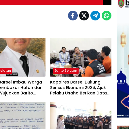
Selatan
Barito Selatan
 Barsel Imbau Warga
Kapolres Barsel Dukung
Membakar Hutan dan
Sensus Ekonomi 2026, Ajak
Wujudkan Barito
Pelaku Usaha Berikan Data
n Bebas Kabut Asap
yang Jujur