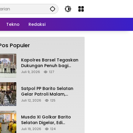
Tekno
Redaksi
Pos Populer
Kapolres Barsel Tegaskan
Dukungan Penuh bagi
Pengembangan KBPPP
Juli 9, 2026
127
Kalimantan Tengah
Satpol PP Barito Selatan
Gelar Patroli Malam,
Tindak Lanjuti Keluhan
Juli 12, 2026
125
Warga soal Balap Liar dan
Remaja Nongkrong
Musda XI Golkar Barito
Selatan Digelar, Edi
Pratowo Targetkan
Juli 19, 2026
124