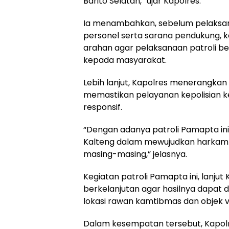
Barito Selatan,” ujar Kapolres.
‎Ia menambahkan, sebelum pelaksan
personel serta sarana pendukung, 
arahan agar pelaksanaan patroli b
kepada masyarakat.
‎Lebih lanjut, Kapolres menerangk
memastikan pelayanan kepolisian k
responsif.
‎“Dengan adanya patroli Pamapta ini
Kalteng dalam mewujudkan harkam
masing-masing,” jelasnya.
‎Kegiatan patroli Pamapta ini, lanju
berkelanjutan agar hasilnya dapat 
lokasi rawan kamtibmas dan objek vi
‎Dalam kesempatan tersebut, Kapo