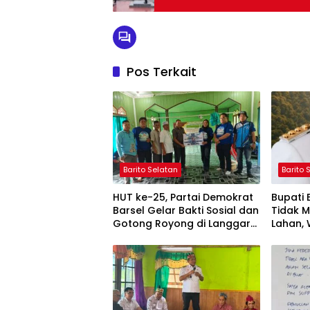
Pos Terkait
Barito Selatan
Barito 
HUT ke-25, Partai Demokrat
Bupati
Barsel Gelar Bakti Sosial dan
Tidak 
Gotong Royong di Langgar
Lahan, 
Nurul Ashfiya
Selata