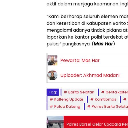
aktif dalam menjaga keamanan ling
“Kami berharap seluruh elemen ma
dan ketertiban di Kabupaten Barito 
mengalami adanya tindak pidana at
laporkan ke kantor polisi terdekat a
pulsa,” pungkasnya. (
Mas Har
)
Pewarta: Mas Har
Uploader: Akhmad Madani
Tag:
Barito Selatan
berita kalte
Kalteng Update
Kamtibmas
Polda Kalteng
Polres Barito Selat
Polres Barsel Gelar Upacara 