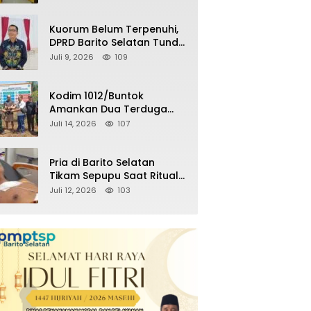
Kemenangan Partai pada
Pemilu Mendatang
Kuorum Belum Terpenuhi,
DPRD Barito Selatan Tunda
Paripurna Persetujuan
Juli 9, 2026
109
Raperda
Pertanggungjawaban
APBD 2025
Kodim 1012/Buntok
Amankan Dua Terduga
Pencuri Aset Perusahaan
Juli 14, 2026
107
Sitaan Satgas PKH, Satu
Paket Diduga Sabu Turut
Disita
Pria di Barito Selatan
Tikam Sepupu Saat Ritual
Adat Wara, Polisi Amankan
Juli 12, 2026
103
Pelaku