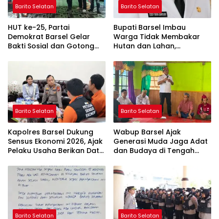
Barito Selatan
Barito Selatan
HUT ke-25, Partai
Bupati Barsel Imbau
Demokrat Barsel Gelar
Warga Tidak Membakar
Bakti Sosial dan Gotong
Hutan dan Lahan,
Royong di Langgar Nurul
Wujudkan Barito Selatan
Ashfiya
Bebas Kabut Asap
Barito Selatan
Barito Selatan
Kapolres Barsel Dukung
Wabup Barsel Ajak
Sensus Ekonomi 2026, Ajak
Generasi Muda Jaga Adat
Pelaku Usaha Berikan Data
dan Budaya di Tengah
yang Jujur
Perubahan Zaman
Barito Selatan
Barito Selatan