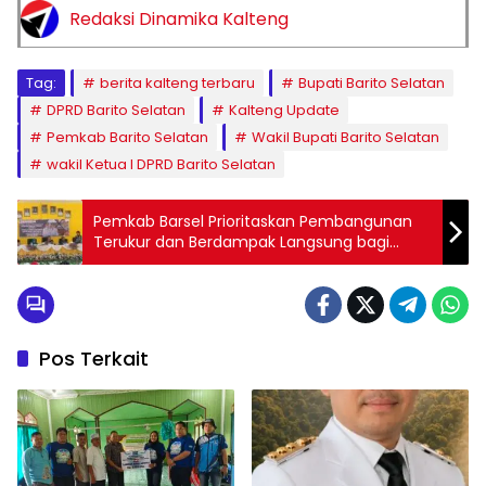
Redaksi Dinamika Kalteng
Tag:
berita kalteng terbaru
Bupati Barito Selatan
DPRD Barito Selatan
Kalteng Update
Pemkab Barito Selatan
Wakil Bupati Barito Selatan
wakil Ketua I DPRD Barito Selatan
Pemkab Barsel Prioritaskan Pembangunan
Terukur dan Berdampak Langsung bagi
Masyarakat
Pos Terkait