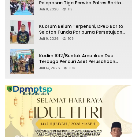
Pelepasan Tiga Perwira Polres Barito
Selatan Masuki Masa Pensiun
Juli 8, 2026
119
Kuorum Belum Terpenuhi, DPRD Barito
Selatan Tunda Paripurna Persetujuan
Raperda Pertanggungjawaban APBD
Juli 9, 2026
109
2025
Kodim 1012/Buntok Amankan Dua
Terduga Pencuri Aset Perusahaan
Sitaan Satgas PKH, Satu Paket Diduga
Juli 14, 2026
106
Sabu Turut Disita