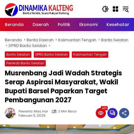
Langsung
ke
konten
Beranda
Daerah
Politik
Ekonomi
Kesehatan
Beranda
Berita Daerah
Kalimantan Tengah
Barito Selatan
DPRD Barito Selatan
Barito Selatan
DPRD Barito Selatan
Kalimantan Tengah
Pemkab Barito Selatan
Musrenbang Jadi Wadah Strategis
Serap Aspirasi Masyarakat, Wakil
Bupati Barsel Paparkan Target
Pembangunan 2027‎
485
Pewarta: Mas Har
2 Min Baca
Februari 5, 2026