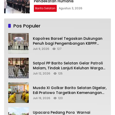
Pendekatan Humanis
Barito Selatan
Agustus 3, 2026
Pos Populer
Kapolres Barsel Tegaskan Dukungan
Penuh bagi Pengembangan KBPPP
Kalimantan Tengah
Juli 9, 2026
127
Satpol PP Barito Selatan Gelar Patroli
Malam, Tindak Lanjuti Keluhan Warga
soal Balap Liar dan Remaja Nongkrong
Juli 12, 2026
125
Musda XI Golkar Barito Selatan Digelar,
Edi Pratowo Targetkan Kemenangan
Partai pada Pemilu Mendatang
Juli 19, 2026
120
Upacara Pedang Pora Warnai