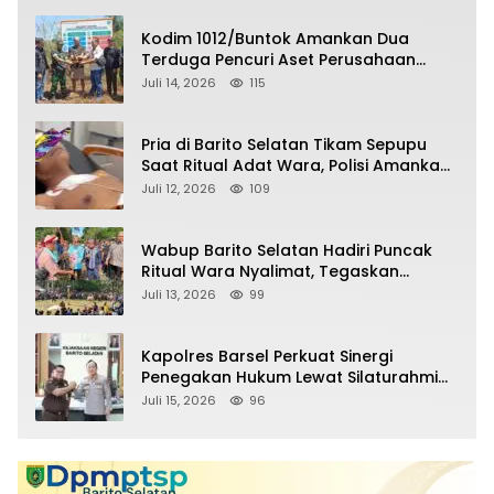
Kodim 1012/Buntok Amankan Dua
Terduga Pencuri Aset Perusahaan
Sitaan Satgas PKH, Satu Paket Diduga
Juli 14, 2026
115
Sabu Turut Disita
Pria di Barito Selatan Tikam Sepupu
Saat Ritual Adat Wara, Polisi Amankan
Pelaku
Juli 12, 2026
109
Wabup Barito Selatan Hadiri Puncak
Ritual Wara Nyalimat, Tegaskan
Komitmen Lestarikan Budaya Dayak
Juli 13, 2026
99
Kapolres Barsel Perkuat Sinergi
Penegakan Hukum Lewat Silaturahmi
dengan Kajari Barito Selatan
Juli 15, 2026
96