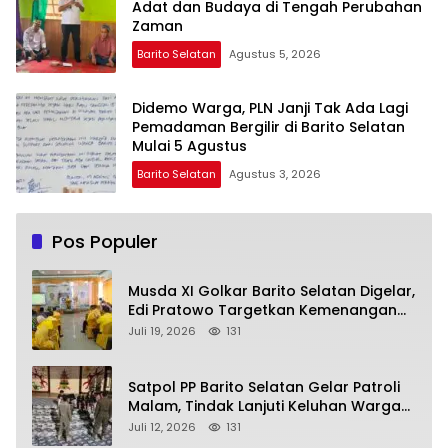
Adat dan Budaya di Tengah Perubahan
Zaman
Barito Selatan
Agustus 5, 2026
Didemo Warga, PLN Janji Tak Ada Lagi
Pemadaman Bergilir di Barito Selatan
Mulai 5 Agustus
Barito Selatan
Agustus 3, 2026
Pos Populer
Musda XI Golkar Barito Selatan Digelar,
Edi Pratowo Targetkan Kemenangan
Partai pada Pemilu Mendatang
Juli 19, 2026
131
Satpol PP Barito Selatan Gelar Patroli
Malam, Tindak Lanjuti Keluhan Warga
soal Balap Liar dan Remaja Nongkrong
Juli 12, 2026
131