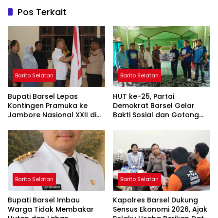
Pos Terkait
Barito Selatan
Barito Selatan
Bupati Barsel Lepas
HUT ke-25, Partai
Kontingen Pramuka ke
Demokrat Barsel Gelar
Jambore Nasional XXII di
Bakti Sosial dan Gotong
Cibubur
Royong di Langgar Nurul
Ashfiya
Barito Selatan
Barito Selatan
Bupati Barsel Imbau
Kapolres Barsel Dukung
Warga Tidak Membakar
Sensus Ekonomi 2026, Ajak