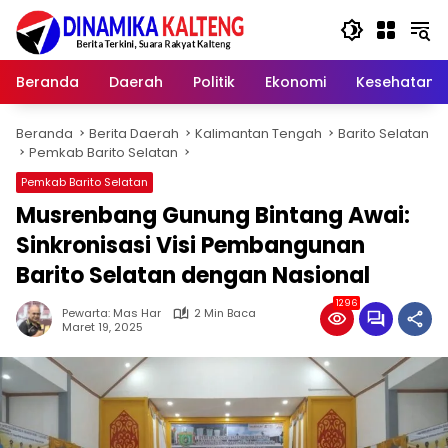
Langsung
ke
konten
Beranda
Daerah
Politik
Ekonomi
Kesehatan
Beranda
Berita Daerah
Kalimantan Tengah
Barito Selatan
Pemkab Barito Selatan
Pemkab Barito Selatan
Musrenbang Gunung Bintang Awai:
Sinkronisasi Visi Pembangunan
Barito Selatan dengan Nasional
1296
Pewarta: Mas Har
2 Min Baca
Maret 19, 2025