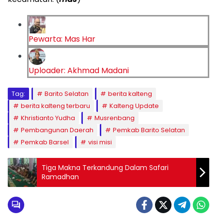
Pewarta: Mas Har
Uploader: Akhmad Madani
Tag:
Barito Selatan
berita kalteng
berita kalteng terbaru
Kalteng Update
Khristianto Yudha
Musrenbang
Pembangunan Daerah
Pemkab Barito Selatan
Pemkab Barsel
visi misi
Tiga Makna Terkandung Dalam Safari
Ramadhan