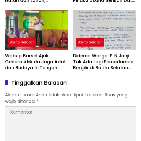
Hutan dan Lahan,
Pelaku Usaha Berikan Data
Wujudkan Barito Selatan
yang Jujur
Bebas Kabut Asap
Barito Selatan
Barito Selatan
Wabup Barsel Ajak
Didemo Warga, PLN Janji
Generasi Muda Jaga Adat
Tak Ada Lagi Pemadaman
dan Budaya di Tengah
Bergilir di Barito Selatan
Perubahan Zaman
Mulai 5 Agustus
Tinggalkan Balasan
Alamat email Anda tidak akan dipublikasikan.
Ruas yang
wajib ditandai
*