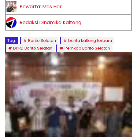
Pewarta: Mas Har
Redaksi Dinamika Kalteng
Tag:
Barito Selatan
berita kalteng terbaru
DPRD Barito Selatan
Pemkab Barito Selatan