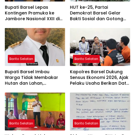
Bupati Barsel Lepas
HUT ke-25, Partai
Kontingen Pramuka ke
Demokrat Barsel Gelar
Jambore Nasional XXII di
Bakti Sosial dan Gotong
Cibubur
Royong di Langgar Nurul
Ashfiya
Barito Selatan
Barito Selatan
Bupati Barsel Imbau
Kapolres Barsel Dukung
Warga Tidak Membakar
Sensus Ekonomi 2026, Ajak
Hutan dan Lahan,
Pelaku Usaha Berikan Data
Wujudkan Barito Selatan
yang Jujur
Bebas Kabut Asap
Barito Selatan
Barito Selatan