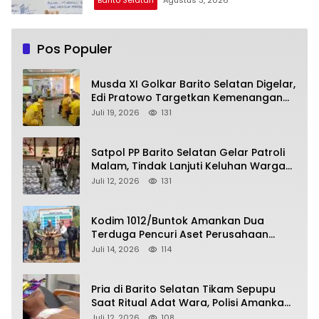
Barito Selatan
Agustus 3, 2026
Pos Populer
Musda XI Golkar Barito Selatan Digelar,
Edi Pratowo Targetkan Kemenangan
Partai pada Pemilu Mendatang
Juli 19, 2026
131
Satpol PP Barito Selatan Gelar Patroli
Malam, Tindak Lanjuti Keluhan Warga
soal Balap Liar dan Remaja Nongkrong
Juli 12, 2026
131
Kodim 1012/Buntok Amankan Dua
Terduga Pencuri Aset Perusahaan
Sitaan Satgas PKH, Satu Paket Diduga
Juli 14, 2026
114
Sabu Turut Disita
Pria di Barito Selatan Tikam Sepupu
Saat Ritual Adat Wara, Polisi Amankan
Pelaku
Juli 12, 2026
108