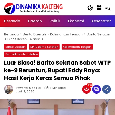
Langsung
ke
konten
Beranda
Daerah
Politik
Ekonomi
Kesehatan
Beranda
Berita Daerah
Kalimantan Tengah
Barito Selatan
DPRD Barito Selatan
Barito Selatan
DPRD Barito Selatan
Kalimantan Tengah
Pemkab Barito Selatan
Luar Biasa! Barito Selatan Sabet WTP
ke-9 Beruntun, Bupati Eddy Raya:
Hasil Kerja Keras Semua Pihak
186
Pewarta: Mas Har
3 Min Baca
Juni 19, 2026