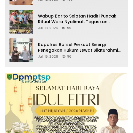
Wabup Barito Selatan Hadiri Puncak
Ritual Wara Nyalimat, Tegaskan
Komitmen Lestarikan Budaya Dayak
Juli 13, 2026
99
Kapolres Barsel Perkuat Sinergi
Penegakan Hukum Lewat Silaturahmi
dengan Kajari Barito Selatan
Juli 15, 2026
96