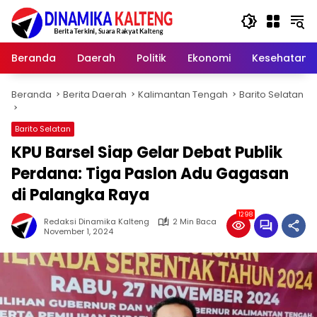
Langsung
ke
konten
Beranda
Daerah
Politik
Ekonomi
Kesehatan
Beranda
Berita Daerah
Kalimantan Tengah
Barito Selatan
Barito Selatan
KPU Barsel Siap Gelar Debat Publik
Perdana: Tiga Paslon Adu Gagasan
di Palangka Raya
1298
Redaksi Dinamika Kalteng
2 Min Baca
November 1, 2024