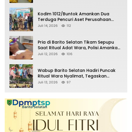
Kodim 1012/Buntok Amankan Dua
Terduga Pencuri Aset Perusahaan
Sitaan Satgas PKH, Satu Paket Diduga
Juli 14, 2026
112
Sabu Turut Disita
Pria di Barito Selatan Tikam Sepupu
Saat Ritual Adat Wara, Polisi Amankan
Pelaku
Juli 12, 2026
106
Wabup Barito Selatan Hadiri Puncak
Ritual Wara Nyalimat, Tegaskan
Komitmen Lestarikan Budaya Dayak
Juli 13, 2026
97