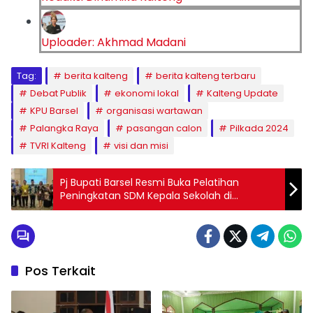
Uploader: Akhmad Madani
Tag:
berita kalteng
berita kalteng terbaru
Debat Publik
ekonomi lokal
Kalteng Update
KPU Barsel
organisasi wartawan
Palangka Raya
pasangan calon
Pilkada 2024
TVRI Kalteng
visi dan misi
Pj Bupati Barsel Resmi Buka Pelatihan
Peningkatan SDM Kepala Sekolah di
Palangka Raya
Pos Terkait