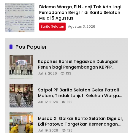
Didemo Warga, PLN Janji Tak Ada Lagi
Pemadaman Bergilir di Barito Selatan
Mulai 5 Agustus
Barito Selatan
Agustus 3, 2026
Pos Populer
Kapolres Barsel Tegaskan Dukungan
Penuh bagi Pengembangan KBPPP
Kalimantan Tengah
Juli 9, 2026
133
Satpol PP Barito Selatan Gelar Patroli
Malam, Tindak Lanjuti Keluhan Warga
soal Balap Liar dan Remaja Nongkrong
Juli 12, 2026
129
Musda XI Golkar Barito Selatan Digelar,
Edi Pratowo Targetkan Kemenangan
Partai pada Pemilu Mendatang
Juli 19, 2026
128