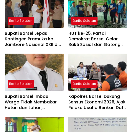
Barito Selatan
Barito Selatan
Bupati Barsel Lepas
HUT ke-25, Partai
Kontingen Pramuka ke
Demokrat Barsel Gelar
Jambore Nasional XXII di
Bakti Sosial dan Gotong
Cibubur
Royong di Langgar Nurul
Ashfiya
Barito Selatan
Barito Selatan
Bupati Barsel Imbau
Kapolres Barsel Dukung
Warga Tidak Membakar
Sensus Ekonomi 2026, Ajak
Hutan dan Lahan,
Pelaku Usaha Berikan Data
Wujudkan Barito Selatan
yang Jujur
Bebas Kabut Asap