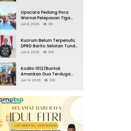
Kemenangan Partai pada
Pemilu Mendatang
Upacara Pedang Pora
Warnai Pelepasan Tiga
Perwira Polres Barito
Juli 8, 2026
119
Selatan Masuki Masa
Pensiun
Kuorum Belum Terpenuhi,
DPRD Barito Selatan Tunda
Paripurna Persetujuan
Juli 9, 2026
109
Raperda
Pertanggungjawaban
APBD 2025
Kodim 1012/Buntok
Amankan Dua Terduga
Pencuri Aset Perusahaan
Juli 14, 2026
106
Sitaan Satgas PKH, Satu
Paket Diduga Sabu Turut
Disita