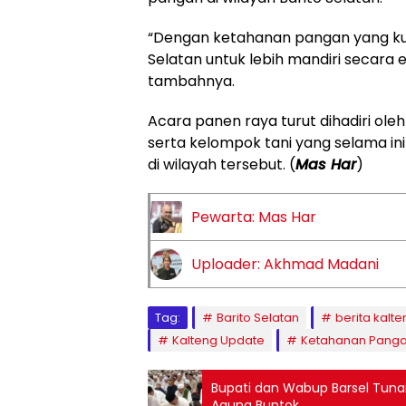
“Dengan ketahanan pangan yang kua
Selatan untuk lebih mandiri secara 
tambahnya.
Acara panen raya turut dihadiri ol
serta kelompok tani yang selama in
di wilayah tersebut. (
Mas Har
)
Pewarta: Mas Har
Uploader: Akhmad Madani
Tag:
Barito Selatan
berita kalte
Kalteng Update
Ketahanan Pang
Bupati dan Wabup Barsel Tunai
Agung Buntok