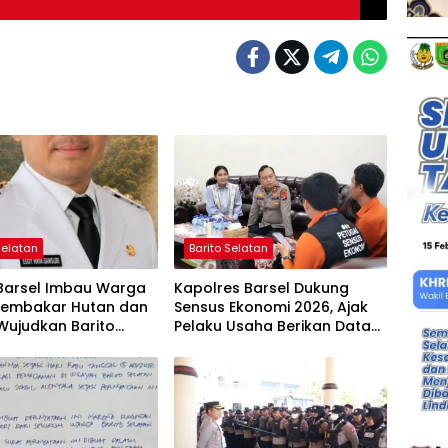
Selatan
Barito Selatan
 Barsel Imbau Warga
Kapolres Barsel Dukung
Membakar Hutan dan
Sensus Ekonomi 2026, Ajak
Wujudkan Barito
Pelaku Usaha Berikan Data
n Bebas Kabut Asap
yang Jujur