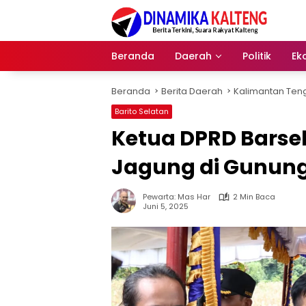
Langsung
ke
konten
Beranda
Daerah
Politik
Ek
Beranda
Berita Daerah
Kalimantan Ten
Barito Selatan
Ketua DPRD Barsel
Jagung di Gunung
Pewarta: Mas Har
2 Min Baca
Juni 5, 2025