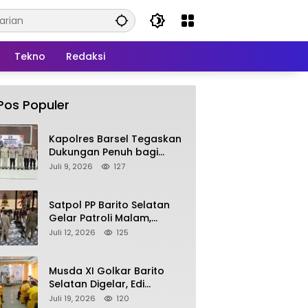
Tekno
Redaksi
Pos Populer
Kapolres Barsel Tegaskan
Dukungan Penuh bagi
Pengembangan KBPPP
Juli 9, 2026
127
Kalimantan Tengah
Satpol PP Barito Selatan
Gelar Patroli Malam,
Tindak Lanjuti Keluhan
Juli 12, 2026
125
Warga soal Balap Liar dan
Remaja Nongkrong
Musda XI Golkar Barito
Selatan Digelar, Edi
Pratowo Targetkan
Juli 19, 2026
120