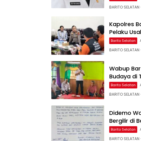
BARITO SELATAN –
Kapolres B
Pelaku Usa
Barito Selatan
BARITO SELATAN 
Wabup Bars
Budaya di
Barito Selatan
BARITO SELATAN –
Didemo Wa
Bergilir di
Barito Selatan
BARITO SELATAN 