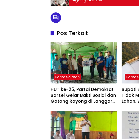
Pos Terkait
Barito Selatan
Barito 
HUT ke-25, Partai Demokrat
Bupati
Barsel Gelar Bakti Sosial dan
Tidak 
Gotong Royong di Langgar
Lahan, 
Nurul Ashfiya
Selata