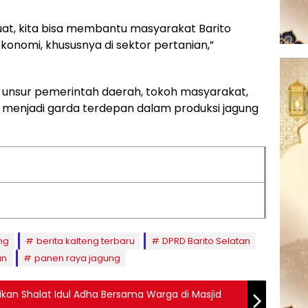
t, kita bisa membantu masyarakat Barito
ekonomi, khususnya di sektor pertanian,”
eh unsur pemerintah daerah, tokoh masyarakat,
i menjadi garda terdepan dalam produksi jagung
ng
berita kalteng terbaru
DPRD Barito Selatan
an
panen raya jagung
kan Shalat Idul Adha Bersama Warga di Masjid