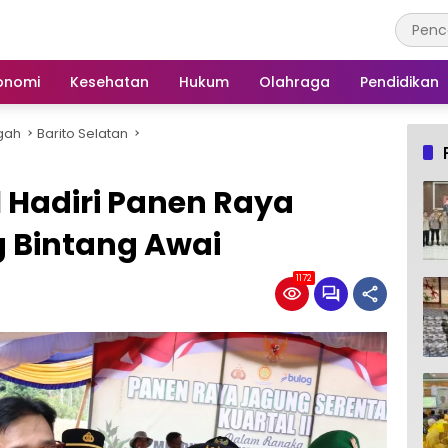
onomi
Kesehatan
Hukum
Olahraga
Pendidikan
gah
Barito Selatan
 Hadiri Panen Raya
 Bintang Awai
1172