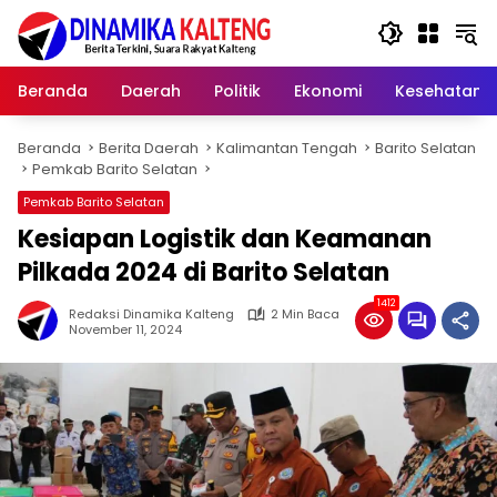
Langsung
ke
konten
Beranda
Daerah
Politik
Ekonomi
Kesehatan
Beranda
Berita Daerah
Kalimantan Tengah
Barito Selatan
Pemkab Barito Selatan
Pemkab Barito Selatan
Kesiapan Logistik dan Keamanan
Pilkada 2024 di Barito Selatan
1412
Redaksi Dinamika Kalteng
2 Min Baca
November 11, 2024