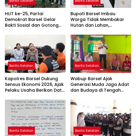
Barito Selatan
Barito Selatan
HUT ke-25, Partai
Bupati Barsel Imbau
Demokrat Barsel Gelar
Warga Tidak Membakar
Bakti Sosial dan Gotong
Hutan dan Lahan,
Royong di Langgar Nurul
Wujudkan Barito Selatan
Ashfiya
Bebas Kabut Asap
Barito Selatan
Barito Selatan
Kapolres Barsel Dukung
Wabup Barsel Ajak
Sensus Ekonomi 2026, Ajak
Generasi Muda Jaga Adat
Pelaku Usaha Berikan Data
dan Budaya di Tengah
yang Jujur
Perubahan Zaman
Barito Selatan
Barito Selatan