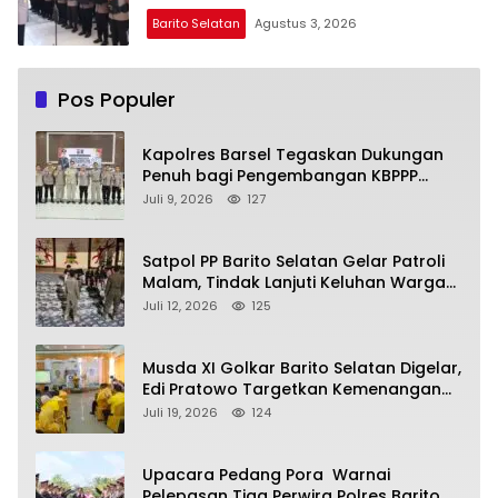
Barito Selatan
Agustus 3, 2026
Pos Populer
Kapolres Barsel Tegaskan Dukungan
Penuh bagi Pengembangan KBPPP
Kalimantan Tengah
Juli 9, 2026
127
Satpol PP Barito Selatan Gelar Patroli
Malam, Tindak Lanjuti Keluhan Warga
soal Balap Liar dan Remaja Nongkrong
Juli 12, 2026
125
Musda XI Golkar Barito Selatan Digelar,
Edi Pratowo Targetkan Kemenangan
Partai pada Pemilu Mendatang
Juli 19, 2026
124
Upacara Pedang Pora Warnai
Pelepasan Tiga Perwira Polres Barito