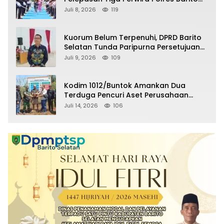
Selatan Masuki Masa Pensiun
Juli 8, 2026
119
Kuorum Belum Terpenuhi, DPRD Barito
Selatan Tunda Paripurna Persetujuan
Raperda Pertanggungjawaban APBD
Juli 9, 2026
109
2025
Kodim 1012/Buntok Amankan Dua
Terduga Pencuri Aset Perusahaan
Sitaan Satgas PKH, Satu Paket Diduga
Juli 14, 2026
106
Sabu Turut Disita