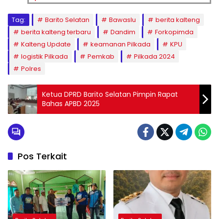
Tag:
Barito Selatan
Bawaslu
berita kalteng
berita kalteng terbaru
Dandim
Forkopimda
Kalteng Update
keamanan Pilkada
KPU
logistik Pilkada
Pemkab
Pilkada 2024
Polres
Ketua DPRD Barito Selatan Pimpin Rapat
Bahas APBD 2025
Pos Terkait