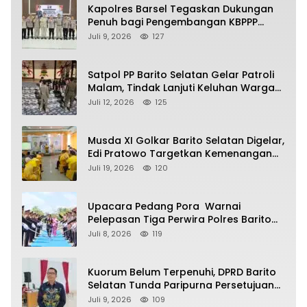
Kapolres Barsel Tegaskan Dukungan
Penuh bagi Pengembangan KBPPP
Kalimantan Tengah
Juli 9, 2026
127
Satpol PP Barito Selatan Gelar Patroli
Malam, Tindak Lanjuti Keluhan Warga
soal Balap Liar dan Remaja Nongkrong
Juli 12, 2026
125
Musda XI Golkar Barito Selatan Digelar,
Edi Pratowo Targetkan Kemenangan
Partai pada Pemilu Mendatang
Juli 19, 2026
120
Upacara Pedang Pora Warnai
Pelepasan Tiga Perwira Polres Barito
Selatan Masuki Masa Pensiun
Juli 8, 2026
119
Kuorum Belum Terpenuhi, DPRD Barito
Selatan Tunda Paripurna Persetujuan
Raperda Pertanggungjawaban APBD
Juli 9, 2026
109