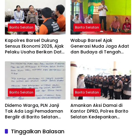
Barito Selatan
Barito Selatan
Kapolres Barsel Dukung
Wabup Barsel Ajak
Sensus Ekonomi 2026, Ajak
Generasi Muda Jaga Adat
Pelaku Usaha Berikan Data
dan Budaya di Tengah
yang Jujur
Perubahan Zaman
Barito Selatan
Barito Selatan
Didemo Warga, PLN Janji
Amankan Aksi Damai di
Tak Ada Lagi Pemadaman
Kantor DPRD, Polres Barito
Bergilir di Barito Selatan
Selatan Kedepankan
Mulai 5 Agustus
Pendekatan Humanis
Tinggalkan Balasan