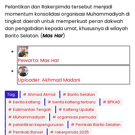
Pelantikan dan Rakerpimda tersebut menjadi
momentum konsolidasi organisasi Muhammadiyah di
tingkat daerah untuk memperkuat peran dakwah
dan pengabdian kepada umat, khususnya di wilayah
Barito Selatan. (
Mas Har
)
Pewarta: Mas Har
Uploader: Akhmad Madani
Tag:
Ahmad Akmal
Barito Selatan
berita kalteng
berita kalteng terbaru
BPKAD
Kalimantan Tengah
Kalteng Update
Muhammadiyah
organisasi pemuda
pelantikan kepengurusan
Pemkab Barito Selatan
Pemkab Barsel
rakerpimda 2025