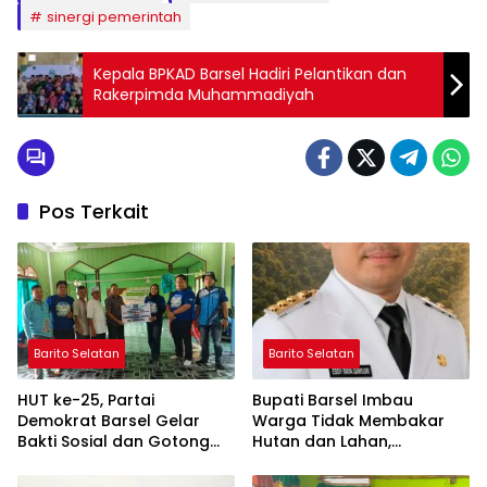
sinergi pemerintah
Kepala BPKAD Barsel Hadiri Pelantikan dan
Rakerpimda Muhammadiyah
Pos Terkait
Barito Selatan
Barito Selatan
HUT ke-25, Partai
Bupati Barsel Imbau
Demokrat Barsel Gelar
Warga Tidak Membakar
Bakti Sosial dan Gotong
Hutan dan Lahan,
Royong di Langgar Nurul
Wujudkan Barito Selatan
Ashfiya
Bebas Kabut Asap