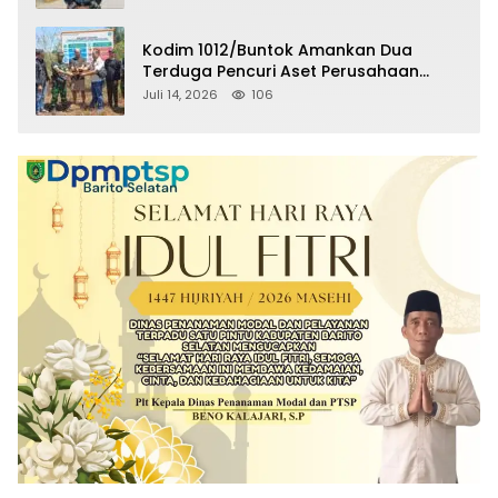
2025
Kodim 1012/Buntok Amankan Dua
Terduga Pencuri Aset Perusahaan
Sitaan Satgas PKH, Satu Paket Diduga
Juli 14, 2026
106
Sabu Turut Disita