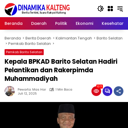
Langsung
ke
konten
Beranda
Daerah
Politik
Ekonomi
Kesehatan
Beranda
Berita Daerah
Kalimantan Tengah
Barito Selatan
Pemkab Barito Selatan
Pemkab Barito Selatan
Kepala BPKAD Barito Selatan Hadiri
Pelantikan dan Rakerpimda
Muhammadiyah
1071
Pewarta: Mas Har
1 Min Baca
Juli 12, 2025