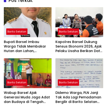
Pos Terkait
Barito Selatan
Barito Selatan
Bupati Barsel Imbau
Kapolres Barsel Dukung
Warga Tidak Membakar
Sensus Ekonomi 2026, Ajak
Hutan dan Lahan,
Pelaku Usaha Berikan Data
Wujudkan Barito Selatan
yang Jujur
Bebas Kabut Asap
Barito Selatan
Barito Selatan
Wabup Barsel Ajak
Didemo Warga, PLN Janji
Generasi Muda Jaga Adat
Tak Ada Lagi Pemadaman
dan Budaya di Tengah
Bergilir di Barito Selatan
Perubahan Zaman
Mulai 5 Agustus