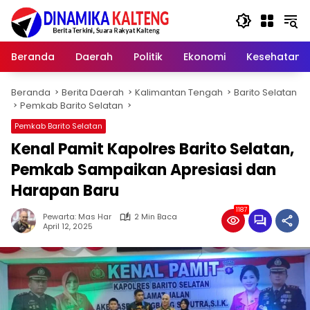
Langsung
ke
konten
Beranda
Daerah
Politik
Ekonomi
Kesehatan
Beranda
Berita Daerah
Kalimantan Tengah
Barito Selatan
Pemkab Barito Selatan
Pemkab Barito Selatan
Kenal Pamit Kapolres Barito Selatan,
Pemkab Sampaikan Apresiasi dan
Harapan Baru
1187
Pewarta: Mas Har
2 Min Baca
April 12, 2025