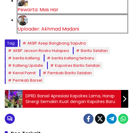
Pewarta: Mas Har
Uploader: Akhmad Madani
Tag:
AKBP Asep Bangbang Saputra
AKBP Jecson Ricsko Hutapea
Barito Selatan
berita kalteng
berita kalteng terbaru
Kalteng Update
Kapolres Barito Selatan
Kenal Pamit
Pemkab Barito Selatan
Pemkab Barsel
DPRD Barsel Apresiasi Kapolres Lama, Harap
Sinergi Semakin Kuat dengan Kapolres Baru