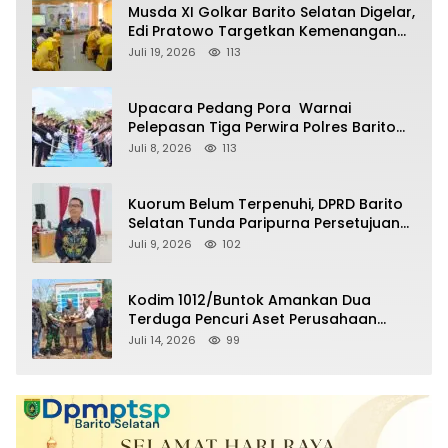
Musda XI Golkar Barito Selatan Digelar,
Edi Pratowo Targetkan Kemenangan
Partai pada Pemilu Mendatang
Juli 19, 2026
113
Upacara Pedang Pora Warnai
Pelepasan Tiga Perwira Polres Barito
Selatan Masuki Masa Pensiun
Juli 8, 2026
113
Kuorum Belum Terpenuhi, DPRD Barito
Selatan Tunda Paripurna Persetujuan
Raperda Pertanggungjawaban APBD
Juli 9, 2026
102
2025
Kodim 1012/Buntok Amankan Dua
Terduga Pencuri Aset Perusahaan
Sitaan Satgas PKH, Satu Paket Diduga
Juli 14, 2026
99
Sabu Turut Disita