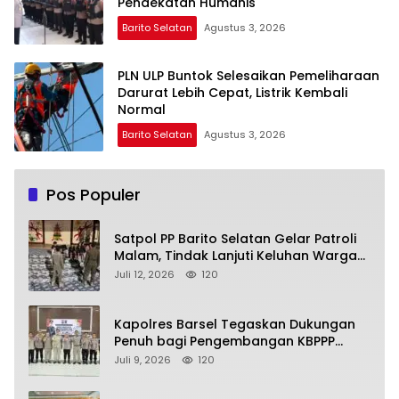
Pendekatan Humanis
Barito Selatan
Agustus 3, 2026
PLN ULP Buntok Selesaikan Pemeliharaan
Darurat Lebih Cepat, Listrik Kembali
Normal
Barito Selatan
Agustus 3, 2026
Pos Populer
Satpol PP Barito Selatan Gelar Patroli
Malam, Tindak Lanjuti Keluhan Warga
soal Balap Liar dan Remaja Nongkrong
Juli 12, 2026
120
Kapolres Barsel Tegaskan Dukungan
Penuh bagi Pengembangan KBPPP
Kalimantan Tengah
Juli 9, 2026
120