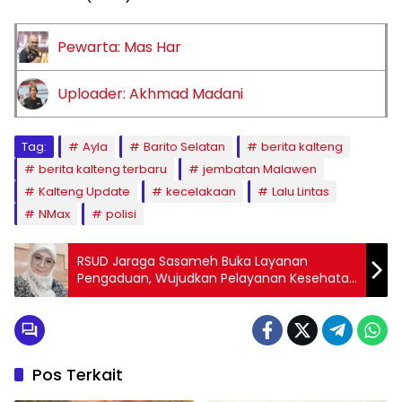
Pewarta: Mas Har
Uploader: Akhmad Madani
Tag:
Ayla
Barito Selatan
berita kalteng
berita kalteng terbaru
jembatan Malawen
Kalteng Update
kecelakaan
Lalu Lintas
NMax
polisi
RSUD Jaraga Sasameh Buka Layanan
Pengaduan, Wujudkan Pelayanan Kesehatan
Paripurna di Barsel
Pos Terkait