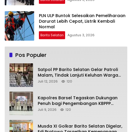
PLN ULP Buntok Selesaikan Pemeliharaan
Darurat Lebih Cepat, Listrik Kembali
Normal
Barito Selatan
Agustus 3, 2026
Pos Populer
Satpol PP Barito Selatan Gelar Patroli
Malam, Tindak Lanjuti Keluhan Warga
soal Balap Liar dan Remaja Nongkrong
Juli 12, 2026
120
Kapolres Barsel Tegaskan Dukungan
Penuh bagi Pengembangan KBPPP
Kalimantan Tengah
Juli 9, 2026
120
Musda XI Golkar Barito Selatan Digelar,
Edi Pratowo Targetkan Kemenangan