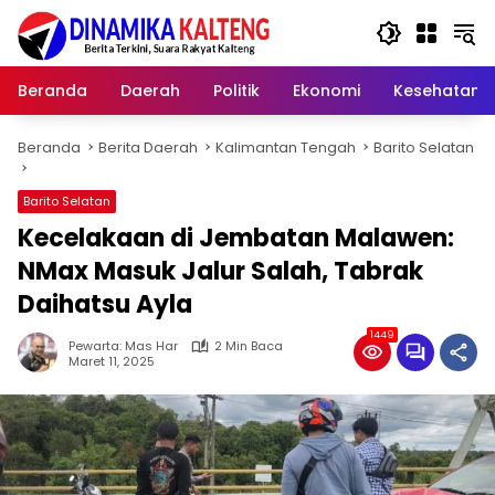
Langsung
ke
konten
Beranda
Daerah
Politik
Ekonomi
Kesehatan
Beranda
Berita Daerah
Kalimantan Tengah
Barito Selatan
Barito Selatan
Kecelakaan di Jembatan Malawen:
NMax Masuk Jalur Salah, Tabrak
Daihatsu Ayla
1449
Pewarta: Mas Har
2 Min Baca
Maret 11, 2025