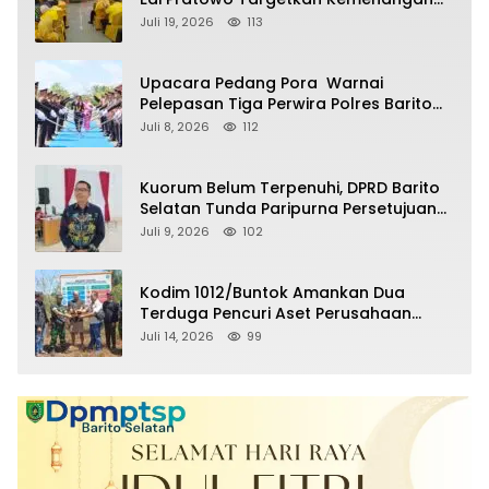
Partai pada Pemilu Mendatang
Juli 19, 2026
113
Upacara Pedang Pora Warnai
Pelepasan Tiga Perwira Polres Barito
Selatan Masuki Masa Pensiun
Juli 8, 2026
112
Kuorum Belum Terpenuhi, DPRD Barito
Selatan Tunda Paripurna Persetujuan
Raperda Pertanggungjawaban APBD
Juli 9, 2026
102
2025
Kodim 1012/Buntok Amankan Dua
Terduga Pencuri Aset Perusahaan
Sitaan Satgas PKH, Satu Paket Diduga
Juli 14, 2026
99
Sabu Turut Disita