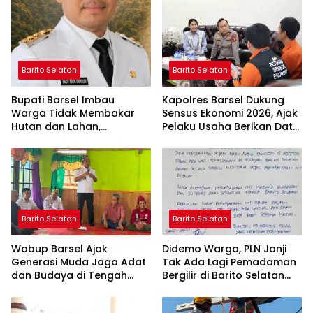
Barito Selatan
Barito Selatan
Bupati Barsel Imbau
Kapolres Barsel Dukung
Warga Tidak Membakar
Sensus Ekonomi 2026, Ajak
Hutan dan Lahan,
Pelaku Usaha Berikan Data
Wujudkan Barito Selatan
yang Jujur
Bebas Kabut Asap
Barito Selatan
Barito Selatan
Wabup Barsel Ajak
Didemo Warga, PLN Janji
Generasi Muda Jaga Adat
Tak Ada Lagi Pemadaman
dan Budaya di Tengah
Bergilir di Barito Selatan
Perubahan Zaman
Mulai 5 Agustus