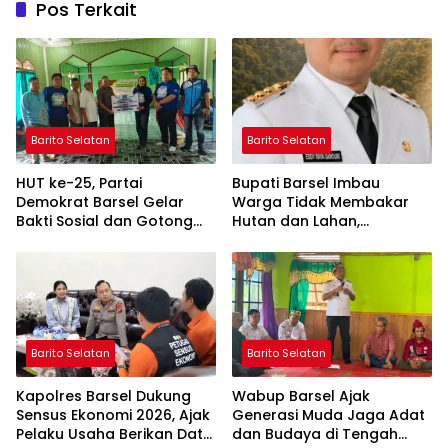
Pos Terkait
Barito Selatan
Barito Selatan
HUT ke-25, Partai
Bupati Barsel Imbau
Demokrat Barsel Gelar
Warga Tidak Membakar
Bakti Sosial dan Gotong
Hutan dan Lahan,
Royong di Langgar Nurul
Wujudkan Barito Selatan
Ashfiya
Bebas Kabut Asap
Barito Selatan
Barito Selatan
Kapolres Barsel Dukung
Wabup Barsel Ajak
Sensus Ekonomi 2026, Ajak
Generasi Muda Jaga Adat
Pelaku Usaha Berikan Data
dan Budaya di Tengah