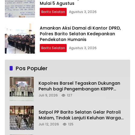
Mulai 5 Agustus
Barito Selatan
Agustus 3, 2026
Amankan Aksi Damai di Kantor DPRD,
Polres Barito Selatan Kedepankan
Pendekatan Humanis
Barito Selatan
Agustus 3, 2026
Pos Populer
Kapolres Barsel Tegaskan Dukungan
Penuh bagi Pengembangan KBPPP
Kalimantan Tengah
Juli 9, 2026
127
Satpol PP Barito Selatan Gelar Patroli
Malam, Tindak Lanjuti Keluhan Warga
soal Balap Liar dan Remaja Nongkrong
Juli 12, 2026
125