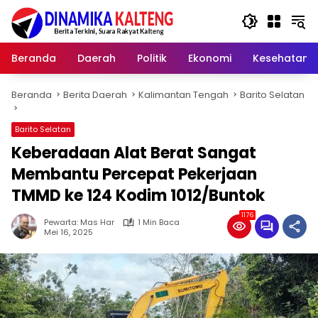
Langsung
ke
konten
Beranda
Daerah
Politik
Ekonomi
Kesehatan
Beranda
Berita Daerah
Kalimantan Tengah
Barito Selatan
Barito Selatan
Keberadaan Alat Berat Sangat
Membantu Percepat Pekerjaan
TMMD ke 124 Kodim 1012/Buntok
1176
Pewarta: Mas Har
1 Min Baca
Mei 16, 2025