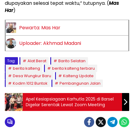
diupayakan selesai tepat waktu,” tutupnya. (
Mas
Har
)
Pewarta: Mas Har
Uploader: Akhmad Madani
Tag:
Alat Berat
Barito Selatan
berita kalteng
berita kalteng terbaru
Desa Wungkur Baru
Kalteng Update
Kodim 1012 Buntok
Pembangunan Jalan
Apel Kesiapsiagaan Karhutla 2025 di Barsel
Digelar Serentak Lewat Zoom Meeting