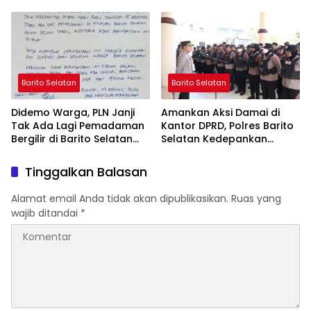
yang Jujur
Perubahan Zaman
Barito Selatan
Barito Selatan
Didemo Warga, PLN Janji
Amankan Aksi Damai di
Tak Ada Lagi Pemadaman
Kantor DPRD, Polres Barito
Bergilir di Barito Selatan
Selatan Kedepankan
Mulai 5 Agustus
Pendekatan Humanis
Tinggalkan Balasan
Alamat email Anda tidak akan dipublikasikan.
Ruas yang
wajib ditandai
*