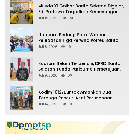
Musda XI Golkar Barito Selatan Digelar,
Edi Pratowo Targetkan Kemenangan
Partai pada Pemilu Mendatang
Juli 19, 2026
124
Upacara Pedang Pora Warnai
Pelepasan Tiga Perwira Polres Barito
Selatan Masuki Masa Pensiun
Juli 8, 2026
119
Kuorum Belum Terpenuhi, DPRD Barito
Selatan Tunda Paripurna Persetujuan
Raperda Pertanggungjawaban APBD
Juli 9, 2026
109
2025
Kodim 1012/Buntok Amankan Dua
Terduga Pencuri Aset Perusahaan
Sitaan Satgas PKH, Satu Paket Diduga
Juli 14, 2026
106
Sabu Turut Disita