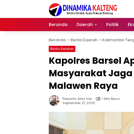
Langsung
ke
konten
Beranda
Daerah
Politik
Ek
Beranda
Berita Daerah
Kalimantan Ten
Barito Selatan
Kapolres Barsel Ap
Masyarakat Jaga 
Malawen Raya
Pewarta: Mas Har
1 Min Baca
September 21, 2025