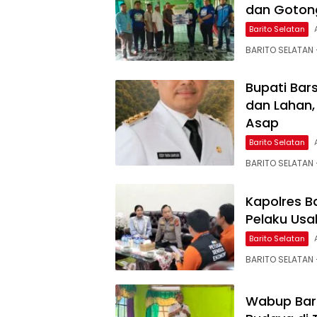
dan Gotong
Barito Selatan
BARITO SELATAN
Bupati Bar
dan Lahan,
Asap
Barito Selatan
BARITO SELATAN –
Kapolres B
Pelaku Usa
Barito Selatan
BARITO SELATAN 
Wabup Bars