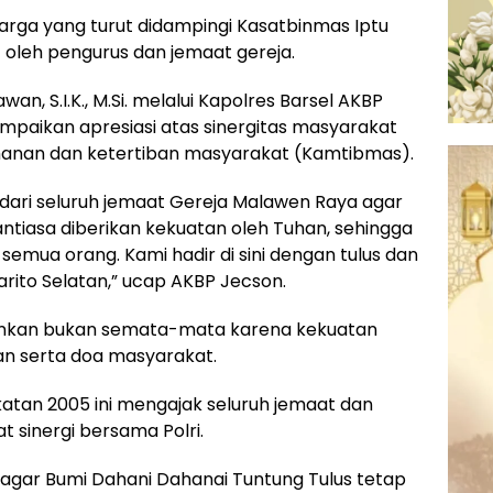
rga yang turut didampingi Kasatbinmas Iptu
 oleh pengurus dan jemaat gereja.
wan, S.I.K., M.Si. melalui Kapolres Barsel AKBP
aikan apresiasi atas sinergitas masyarakat
anan dan ketertiban masyarakat (Kamtibmas).
ari seluruh jemaat Gereja Malawen Raya agar
tiasa diberikan kekuatan oleh Tuhan, sehingga
semua orang. Kami hadir di sini dengan tulus dan
rito Selatan,” ucap AKBP Jecson.
ankan bukan semata-mata karena kekuatan
han serta doa masyarakat.
atan 2005 ini mengajak seluruh jemaat dan
 sinergi bersama Polri.
 agar Bumi Dahani Dahanai Tuntung Tulus tetap