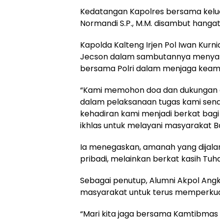
Kedatangan Kapolres bersama kelua
Normandi S.P., M.M. disambut hangat
Kapolda Kalteng Irjen Pol Iwan Kurnia
Jecson dalam sambutannya menyamp
bersama Polri dalam menjaga keam
“Kami memohon doa dan dukungan d
dalam pelaksanaan tugas kami senan
kehadiran kami menjadi berkat bagi 
ikhlas untuk melayani masyarakat Ba
Ia menegaskan, amanah yang dijal
pribadi, melainkan berkat kasih Tu
Sebagai penutup, Alumni Akpol Angk
masyarakat untuk terus memperkuat
“Mari kita jaga bersama Kamtibmas