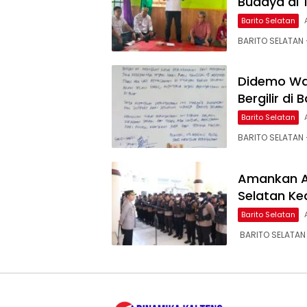
Budaya di
Barito Selatan
BARITO SELATAN –
Didemo Wa
Bergilir di
Barito Selatan
BARITO SELATAN 
Amankan Ak
Selatan K
Barito Selatan
‎ BARITO SELATAN 