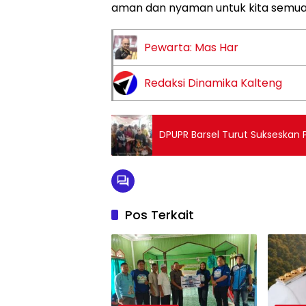
aman dan nyaman untuk kita semua,
Pewarta: Mas Har
Redaksi Dinamika Kalteng
DPUPR Barsel Turut Sukseskan 
Pos Terkait