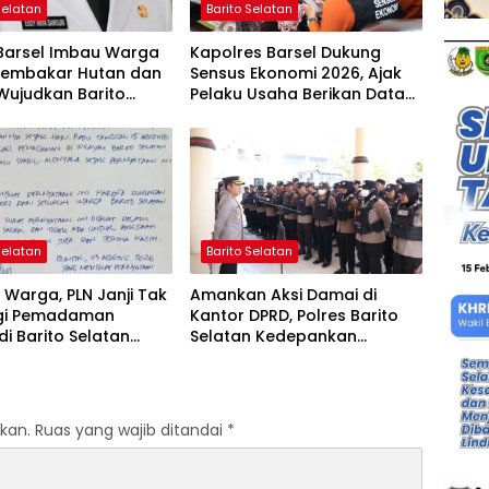
Selatan
Barito Selatan
 Barsel Imbau Warga
Kapolres Barsel Dukung
Membakar Hutan dan
Sensus Ekonomi 2026, Ajak
Wujudkan Barito
Pelaku Usaha Berikan Data
n Bebas Kabut Asap
yang Jujur
Selatan
Barito Selatan
Warga, PLN Janji Tak
Amankan Aksi Damai di
gi Pemadaman
Kantor DPRD, Polres Barito
 di Barito Selatan
Selatan Kedepankan
 Agustus
Pendekatan Humanis
kan.
Ruas yang wajib ditandai
*