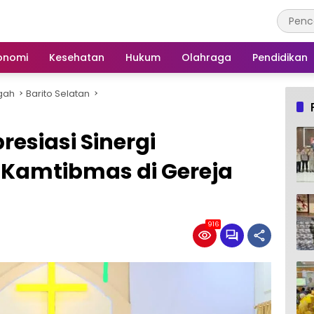
onomi
Kesehatan
Hukum
Olahraga
Pendidikan
gah
Barito Selatan
resiasi Sinergi
Kamtibmas di Gereja
916