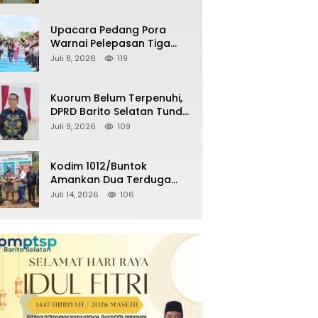
Kemenangan Partai pada
Pemilu Mendatang
Upacara Pedang Pora
Warnai Pelepasan Tiga
Perwira Polres Barito
Juli 8, 2026
119
Selatan Masuki Masa
Pensiun
Kuorum Belum Terpenuhi,
DPRD Barito Selatan Tunda
Paripurna Persetujuan
Juli 9, 2026
109
Raperda
Pertanggungjawaban
APBD 2025
Kodim 1012/Buntok
Amankan Dua Terduga
Pencuri Aset Perusahaan
Juli 14, 2026
106
Sitaan Satgas PKH, Satu
Paket Diduga Sabu Turut
Disita