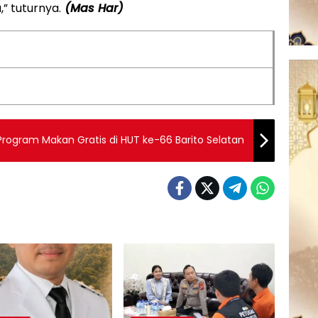
” tuturnya.
(Mas Har)
Program Makan Gratis di HUT ke-66 Barito Selatan