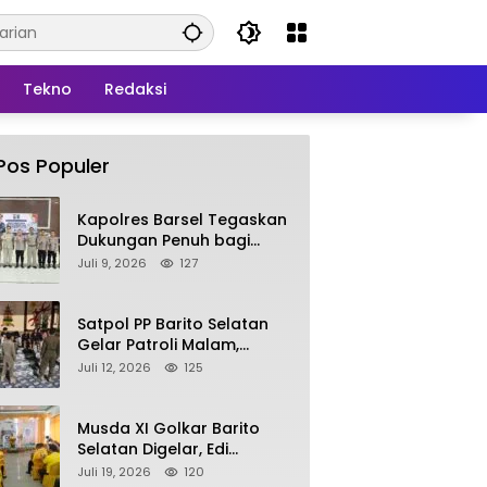
Tekno
Redaksi
Pos Populer
Kapolres Barsel Tegaskan
Dukungan Penuh bagi
Pengembangan KBPPP
Juli 9, 2026
127
Kalimantan Tengah
Satpol PP Barito Selatan
Gelar Patroli Malam,
Tindak Lanjuti Keluhan
Juli 12, 2026
125
Warga soal Balap Liar dan
Remaja Nongkrong
Musda XI Golkar Barito
Selatan Digelar, Edi
Pratowo Targetkan
Juli 19, 2026
120