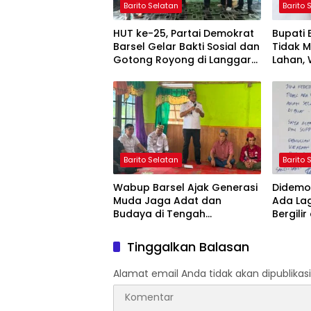
Barito Selatan
Barito 
HUT ke-25, Partai Demokrat
Bupati
Barsel Gelar Bakti Sosial dan
Tidak 
Gotong Royong di Langgar
Lahan, 
Nurul Ashfiya
Selata
Barito Selatan
Barito 
Wabup Barsel Ajak Generasi
Didemo 
Muda Jaga Adat dan
Ada La
Budaya di Tengah
Bergilir
Perubahan Zaman
Mulai 5
Tinggalkan Balasan
Alamat email Anda tidak akan dipublikasi