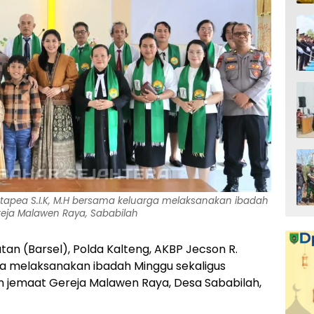
utapea S.I.K, M.H bersama keluarga melaksanakan ibadah
eja Malawen Raya, Sababilah
atan (Barsel), Polda Kalteng, AKBP Jecson R.
rga melaksanakan ibadah Minggu sekaligus
n jemaat Gereja Malawen Raya, Desa Sababilah,