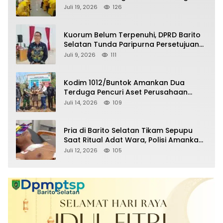
Partai pada Pemilu Mendatang
Juli 19, 2026
126
Kuorum Belum Terpenuhi, DPRD Barito
Selatan Tunda Paripurna Persetujuan
Raperda Pertanggungjawaban APBD
Juli 9, 2026
111
2025
Kodim 1012/Buntok Amankan Dua
Terduga Pencuri Aset Perusahaan
Sitaan Satgas PKH, Satu Paket Diduga
Juli 14, 2026
109
Sabu Turut Disita
Pria di Barito Selatan Tikam Sepupu
Saat Ritual Adat Wara, Polisi Amankan
Pelaku
Juli 12, 2026
105