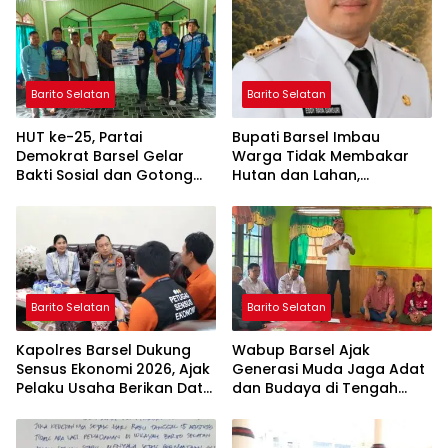
Barito Selatan
Barito Selatan
HUT ke-25, Partai
Bupati Barsel Imbau
Demokrat Barsel Gelar
Warga Tidak Membakar
Bakti Sosial dan Gotong
Hutan dan Lahan,
Royong di Langgar Nurul
Wujudkan Barito Selatan
Ashfiya
Bebas Kabut Asap
Barito Selatan
Barito Selatan
Kapolres Barsel Dukung
Wabup Barsel Ajak
Sensus Ekonomi 2026, Ajak
Generasi Muda Jaga Adat
Pelaku Usaha Berikan Data
dan Budaya di Tengah
yang Jujur
Perubahan Zaman