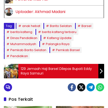
Uploader: Akhmad Madani
Tag:
anak hebat
Barito Selatan
Barsel
berita kalteng
berita kalteng terbaru
Dinas Pendidikan
Kalteng Update
Muhammadiyah
Palangka Raya
Pemkab Barito Selatan
Pemkab Barsel
Pendidikan
129 Jemaah Haji Barsel Dilepas Bupati Eddy
Raya Samsuri
Pos Terkait