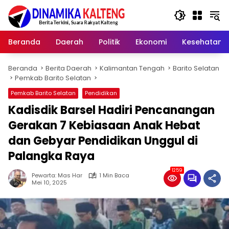
Langsung
ke
konten
Beranda
Daerah
Politik
Ekonomi
Kesehatan
Beranda
Berita Daerah
Kalimantan Tengah
Barito Selatan
Pemkab Barito Selatan
Pemkab Barito Selatan
Pendidikan
Kadisdik Barsel Hadiri Pencanangan
Gerakan 7 Kebiasaan Anak Hebat
dan Gebyar Pendidikan Unggul di
Palangka Raya
1259
Pewarta: Mas Har
1 Min Baca
Mei 10, 2025