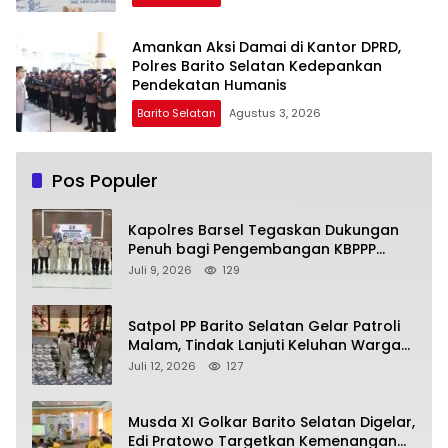
Amankan Aksi Damai di Kantor DPRD,
Polres Barito Selatan Kedepankan
Pendekatan Humanis
Barito Selatan
Agustus 3, 2026
Pos Populer
Kapolres Barsel Tegaskan Dukungan
Penuh bagi Pengembangan KBPPP
Kalimantan Tengah
Juli 9, 2026
129
Satpol PP Barito Selatan Gelar Patroli
Malam, Tindak Lanjuti Keluhan Warga
soal Balap Liar dan Remaja Nongkrong
Juli 12, 2026
127
Musda XI Golkar Barito Selatan Digelar,
Edi Pratowo Targetkan Kemenangan