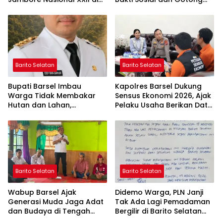
Cibubur
Royong di Langgar Nurul
Ashfiya
Barito Selatan
Barito Selatan
Bupati Barsel Imbau
Kapolres Barsel Dukung
Warga Tidak Membakar
Sensus Ekonomi 2026, Ajak
Hutan dan Lahan,
Pelaku Usaha Berikan Data
Wujudkan Barito Selatan
yang Jujur
Bebas Kabut Asap
Barito Selatan
Barito Selatan
Wabup Barsel Ajak
Didemo Warga, PLN Janji
Generasi Muda Jaga Adat
Tak Ada Lagi Pemadaman
dan Budaya di Tengah
Bergilir di Barito Selatan
Perubahan Zaman
Mulai 5 Agustus