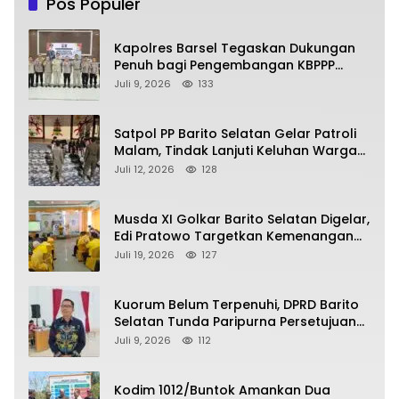
Pos Populer
Kapolres Barsel Tegaskan Dukungan
Penuh bagi Pengembangan KBPPP
Kalimantan Tengah
Juli 9, 2026
133
Satpol PP Barito Selatan Gelar Patroli
Malam, Tindak Lanjuti Keluhan Warga
soal Balap Liar dan Remaja Nongkrong
Juli 12, 2026
128
Musda XI Golkar Barito Selatan Digelar,
Edi Pratowo Targetkan Kemenangan
Partai pada Pemilu Mendatang
Juli 19, 2026
127
Kuorum Belum Terpenuhi, DPRD Barito
Selatan Tunda Paripurna Persetujuan
Raperda Pertanggungjawaban APBD
Juli 9, 2026
112
2025
Kodim 1012/Buntok Amankan Dua