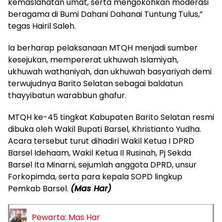
kemaslahatan umat, serta mengokohkan moderasi
beragama di Bumi Dahani Dahanai Tuntung Tulus,”
tegas Hairil Saleh.
Ia berharap pelaksanaan MTQH menjadi sumber
kesejukan, mempererat ukhuwah Islamiyah,
ukhuwah wathaniyah, dan ukhuwah basyariyah demi
terwujudnya Barito Selatan sebagai baldatun
thayyibatun warabbun ghafur.
MTQH ke-45 tingkat Kabupaten Barito Selatan resmi
dibuka oleh Wakil Bupati Barsel, Khristianto Yudha.
Acara tersebut turut dihadiri Wakil Ketua I DPRD
Barsel Idehaam, Wakil Ketua II Rusinah, Pj Sekda
Barsel Ita Minarni, sejumlah anggota DPRD, unsur
Forkopimda, serta para kepala SOPD lingkup
Pemkab Barsel.
(Mas Har)
Pewarta: Mas Har