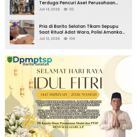
Terduga Pencuri Aset Perusahaan
Sitaan Satgas PKH, Satu Paket Diduga
Juli 14, 2026
110
Sabu Turut Disita
Pria di Barito Selatan Tikam Sepupu
Saat Ritual Adat Wara, Polisi Amankan
Pelaku
Juli 12, 2026
106