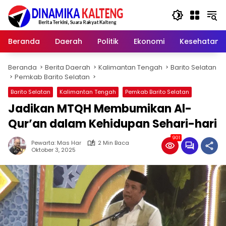
Langsung
ke
konten
Beranda
Daerah
Politik
Ekonomi
Kesehatan
Beranda
Berita Daerah
Kalimantan Tengah
Barito Selatan
Pemkab Barito Selatan
Barito Selatan
Kalimantan Tengah
Pemkab Barito Selatan
Jadikan MTQH Membumikan Al-
Qur’an dalam Kehidupan Sehari-hari
901
Pewarta: Mas Har
2 Min Baca
Oktober 3, 2025