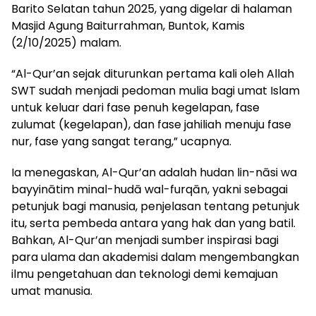
Barito Selatan tahun 2025, yang digelar di halaman
Masjid Agung Baiturrahman, Buntok, Kamis
(2/10/2025) malam.
“Al-Qur’an sejak diturunkan pertama kali oleh Allah
SWT sudah menjadi pedoman mulia bagi umat Islam
untuk keluar dari fase penuh kegelapan, fase
zulumat (kegelapan), dan fase jahiliah menuju fase
nur, fase yang sangat terang,” ucapnya.
Ia menegaskan, Al-Qur’an adalah hudan lin-nāsi wa
bayyinātim minal-hudā wal-furqān, yakni sebagai
petunjuk bagi manusia, penjelasan tentang petunjuk
itu, serta pembeda antara yang hak dan yang batil.
Bahkan, Al-Qur’an menjadi sumber inspirasi bagi
para ulama dan akademisi dalam mengembangkan
ilmu pengetahuan dan teknologi demi kemajuan
umat manusia.