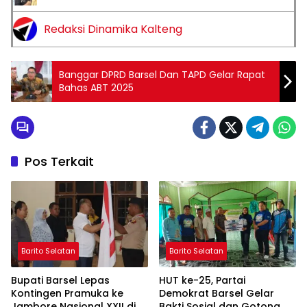
Redaksi Dinamika Kalteng
Banggar DPRD Barsel Dan TAPD Gelar Rapat
Bahas ABT 2025
Pos Terkait
Barito Selatan
Barito Selatan
Bupati Barsel Lepas
HUT ke-25, Partai
Kontingen Pramuka ke
Demokrat Barsel Gelar
Jambore Nasional XXII di
Bakti Sosial dan Gotong