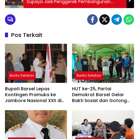
Supaya Jadi Penggerak Pembangunan
Daerah
Pos Terkait
Barito Selatan
Barito Selatan
Bupati Barsel Lepas
HUT ke-25, Partai
Kontingen Pramuka ke
Demokrat Barsel Gelar
Jambore Nasional XXII di
Bakti Sosial dan Gotong
Cibubur
Royong di Langgar Nurul
Ashfiya