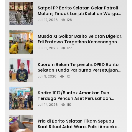
Satpol PP Barito Selatan Gelar Patroli
Malam, Tindak Lanjuti Keluhan Warga
soal Balap Liar dan Remaja Nongkrong
Juli 12, 2026
128
Musda XI Golkar Barito Selatan Digelar,
Edi Pratowo Targetkan Kemenangan
Partai pada Pemilu Mendatang
Juli 19, 2026
127
Kuorum Belum Terpenuhi, DPRD Barito
Selatan Tunda Paripurna Persetujuan
Raperda Pertanggungjawaban APBD
Juli 9, 2026
112
2025
Kodim 1012/Buntok Amankan Dua
Terduga Pencuri Aset Perusahaan
Sitaan Satgas PKH, Satu Paket Diduga
Juli 14, 2026
110
Sabu Turut Disita
Pria di Barito Selatan Tikam Sepupu
Saat Ritual Adat Wara, Polisi Amankan