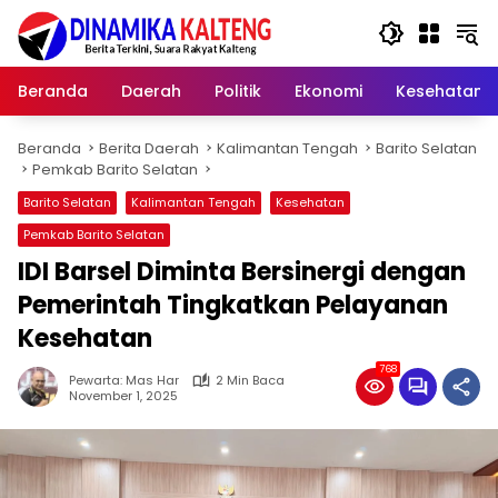
Langsung
ke
konten
Beranda
Daerah
Politik
Ekonomi
Kesehatan
Beranda
Berita Daerah
Kalimantan Tengah
Barito Selatan
Pemkab Barito Selatan
Barito Selatan
Kalimantan Tengah
Kesehatan
Pemkab Barito Selatan
IDI Barsel Diminta Bersinergi dengan
Pemerintah Tingkatkan Pelayanan
Kesehatan‎
768
Pewarta: Mas Har
2 Min Baca
November 1, 2025