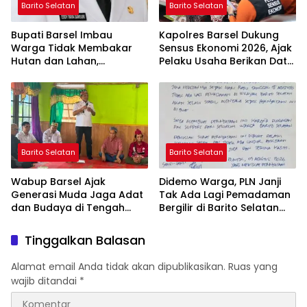
Barito Selatan
Barito Selatan
Bupati Barsel Imbau
Kapolres Barsel Dukung
Warga Tidak Membakar
Sensus Ekonomi 2026, Ajak
Hutan dan Lahan,
Pelaku Usaha Berikan Data
Wujudkan Barito Selatan
yang Jujur
Bebas Kabut Asap
Barito Selatan
Barito Selatan
Wabup Barsel Ajak
Didemo Warga, PLN Janji
Generasi Muda Jaga Adat
Tak Ada Lagi Pemadaman
dan Budaya di Tengah
Bergilir di Barito Selatan
Perubahan Zaman
Mulai 5 Agustus
Tinggalkan Balasan
Alamat email Anda tidak akan dipublikasikan.
Ruas yang
wajib ditandai
*