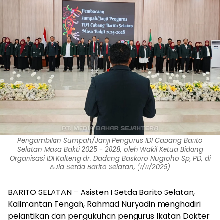
Pengambilan Sumpah/Janji Pengurus IDI Cabang Barito
Selatan Masa Bakti 2025 - 2028, oleh Wakil Ketua Bidang
Organisasi IDI Kalteng dr. Dadang Baskoro Nugroho Sp, PD, di
Aula Setda Barito Selatan, (1/11/2025)
BARITO SELATAN – Asisten I Setda Barito Selatan,
Kalimantan Tengah, Rahmad Nuryadin menghadiri
pelantikan dan pengukuhan pengurus Ikatan Dokter