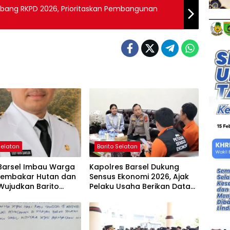
bang RKPD 2026, Prioritaskan Pembangunan
Selatan
Barito Selatan
 Barsel Imbau Warga
Kapolres Barsel Dukung
Membakar Hutan dan
Sensus Ekonomi 2026, Ajak
Wujudkan Barito
Pelaku Usaha Berikan Data
n Bebas Kabut Asap
yang Jujur