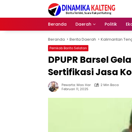
Langsung
ke
konten
Beranda
Daerah
Politik
Ek
Beranda
Berita Daerah
Kalimantan Ten
Pemkab Barito Selatan
DPUPR Barsel Gelar
Sertifikasi Jasa K
Pewarta: Mas Har
2 Min Baca
Februari 11, 2025