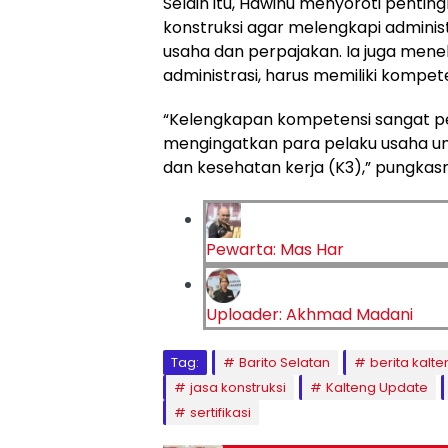
Selain itu, Hawinu menyoroti penti
konstruksi agar melengkapi administ
usaha dan perpajakan. Ia juga men
administrasi, harus memiliki kompe
“Kelengkapan kompetensi sangat pen
mengingatkan para pelaku usaha u
dan kesehatan kerja (K3),” pungkasn
Pewarta: Mas Har
Uploader: Akhmad Madani
Tag:
Barito Selatan
berita kalte
jasa konstruksi
Kalteng Update
sertifikasi