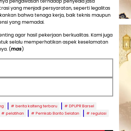
ngnya pengawasan terhadap penyedia jasa
rasi yang menjadi persyaratan, seperti legalitas
ekankan bahwa tenaga kerja, baik teknis maupun
tensi yang memadai.
ting agar hasil pekerjaan berkualitas. Kami juga
ntuk selalu memperhatikan aspek keselamatan
ya. (
mas
)
ng
berita kalteng terbaru
DPUPR Barsel
pelatihan
Pemkab Barito Selatan
regulasi