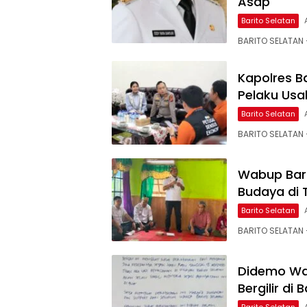
Asap
Barito Selatan
BARITO SELATAN –
Kapolres B
Pelaku Usa
Barito Selatan
BARITO SELATAN 
Wabup Bars
Budaya di
Barito Selatan
BARITO SELATAN –
Didemo Wa
Bergilir di