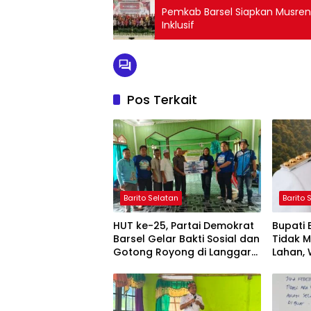
Pemkab Barsel Siapkan Musren
Inklusif
Pos Terkait
Barito Selatan
Barito 
HUT ke-25, Partai Demokrat
Bupati
Barsel Gelar Bakti Sosial dan
Tidak 
Gotong Royong di Langgar
Lahan, 
Nurul Ashfiya
Selata