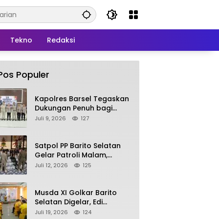
Tekno
Redaksi
Pos Populer
Kapolres Barsel Tegaskan
Dukungan Penuh bagi
Pengembangan KBPPP
Juli 9, 2026
127
Kalimantan Tengah
Satpol PP Barito Selatan
Gelar Patroli Malam,
Tindak Lanjuti Keluhan
Juli 12, 2026
125
Warga soal Balap Liar dan
Remaja Nongkrong
Musda XI Golkar Barito
Selatan Digelar, Edi
Pratowo Targetkan
Juli 19, 2026
124