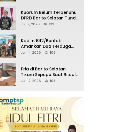
Kemenangan Partai pada
Pemilu Mendatang
Kuorum Belum Terpenuhi,
DPRD Barito Selatan Tunda
Paripurna Persetujuan
Juli 9, 2026
109
Raperda
Pertanggungjawaban
APBD 2025
Kodim 1012/Buntok
Amankan Dua Terduga
Pencuri Aset Perusahaan
Juli 14, 2026
106
Sitaan Satgas PKH, Satu
Paket Diduga Sabu Turut
Disita
Pria di Barito Selatan
Tikam Sepupu Saat Ritual
Adat Wara, Polisi Amankan
Juli 12, 2026
103
Pelaku