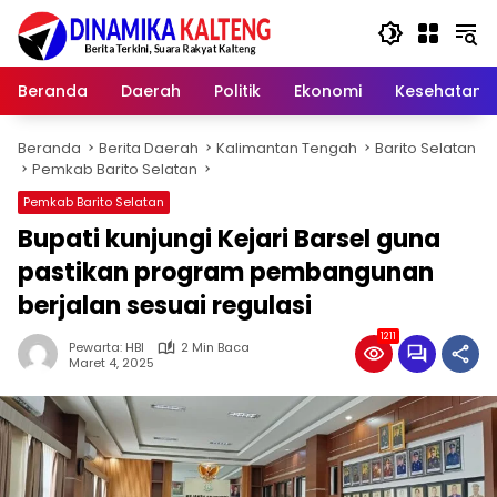
Langsung
ke
konten
Beranda
Daerah
Politik
Ekonomi
Kesehatan
Beranda
Berita Daerah
Kalimantan Tengah
Barito Selatan
Pemkab Barito Selatan
Pemkab Barito Selatan
Bupati kunjungi Kejari Barsel guna
pastikan program pembangunan
berjalan sesuai regulasi
1211
Pewarta: HBI
2 Min Baca
Maret 4, 2025