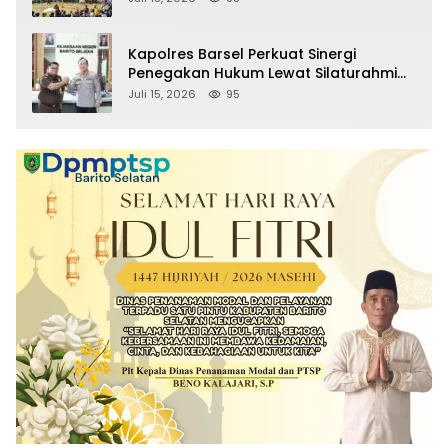
Kapolres Barsel Perkuat Sinergi
Penegakan Hukum Lewat Silaturahmi
dengan Kajari Barito Selatan
Juli 15, 2026
95