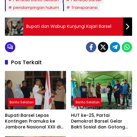
pendampingan hukum
Transparansi
Bupati dan Wabup Kunjungi Kajari Barsel
Pos Terkait
Barito Selatan
Barito Selatan
Bupati Barsel Lepas
HUT ke-25, Partai
Kontingen Pramuka ke
Demokrat Barsel Gelar
Jambore Nasional XXII di
Bakti Sosial dan Gotong
Cibubur
Royong di Langgar Nurul