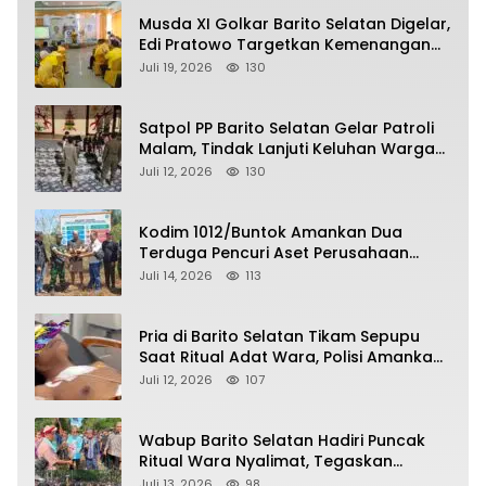
Musda XI Golkar Barito Selatan Digelar,
Edi Pratowo Targetkan Kemenangan
Partai pada Pemilu Mendatang
Juli 19, 2026
130
Satpol PP Barito Selatan Gelar Patroli
Malam, Tindak Lanjuti Keluhan Warga
soal Balap Liar dan Remaja Nongkrong
Juli 12, 2026
130
Kodim 1012/Buntok Amankan Dua
Terduga Pencuri Aset Perusahaan
Sitaan Satgas PKH, Satu Paket Diduga
Juli 14, 2026
113
Sabu Turut Disita
Pria di Barito Selatan Tikam Sepupu
Saat Ritual Adat Wara, Polisi Amankan
Pelaku
Juli 12, 2026
107
Wabup Barito Selatan Hadiri Puncak
Ritual Wara Nyalimat, Tegaskan
Komitmen Lestarikan Budaya Dayak
Juli 13, 2026
98