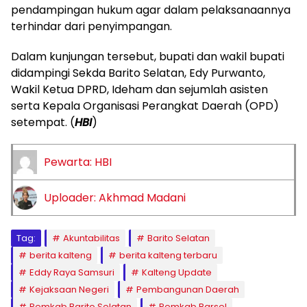
pendampingan hukum agar dalam pelaksanaannya
terhindar dari penyimpangan.
Dalam kunjungan tersebut, bupati dan wakil bupati
didampingi Sekda Barito Selatan, Edy Purwanto,
Wakil Ketua DPRD, Ideham dan sejumlah asisten
serta Kepala Organisasi Perangkat Daerah (OPD)
setempat. (
HBI
)
Pewarta: HBI
Uploader: Akhmad Madani
Tag:
Akuntabilitas
Barito Selatan
berita kalteng
berita kalteng terbaru
Eddy Raya Samsuri
Kalteng Update
Kejaksaan Negeri
Pembangunan Daerah
Pemkab Barito Selatan
Pemkab Barsel