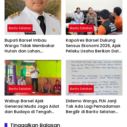
Ashfiya
Barito Selatan
Barito Selatan
Bupati Barsel Imbau
Kapolres Barsel Dukung
Warga Tidak Membakar
Sensus Ekonomi 2026, Ajak
Hutan dan Lahan,
Pelaku Usaha Berikan Data
Wujudkan Barito Selatan
yang Jujur
Bebas Kabut Asap
Barito Selatan
Barito Selatan
Wabup Barsel Ajak
Didemo Warga, PLN Janji
Generasi Muda Jaga Adat
Tak Ada Lagi Pemadaman
dan Budaya di Tengah
Bergilir di Barito Selatan
Perubahan Zaman
Mulai 5 Agustus
Tinggalkan Balasan