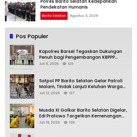
Polres Barito Selatan Kedepankan
Pendekatan Humanis
Barito Selatan
Agustus 3, 2026
Pos Populer
Kapolres Barsel Tegaskan Dukungan
Penuh bagi Pengembangan KBPPP
Kalimantan Tengah
Juli 9, 2026
129
Satpol PP Barito Selatan Gelar Patroli
Malam, Tindak Lanjuti Keluhan Warga
soal Balap Liar dan Remaja Nongkrong
Juli 12, 2026
127
Musda XI Golkar Barito Selatan Digelar,
Edi Pratowo Targetkan Kemenangan
Partai pada Pemilu Mendatang
Juli 19, 2026
126