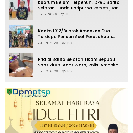
Kuorum Belum Terpenuhi, DPRD Barito
Selatan Tunda Paripurna Persetujuan
Raperda Pertanggungjawaban APBD
Juli 9, 2026
111
2025
Kodim 1012/Buntok Amankan Dua
Terduga Pencuri Aset Perusahaan
Sitaan Satgas PKH, Satu Paket Diduga
Juli 14, 2026
109
Sabu Turut Disita
Pria di Barito Selatan Tikam Sepupu
Saat Ritual Adat Wara, Polisi Amankan
Pelaku
Juli 12, 2026
105