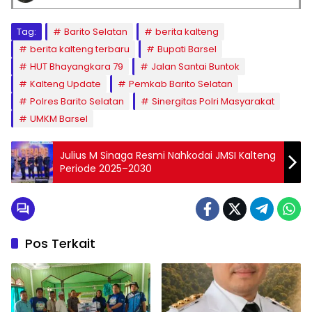
Tag:
Barito Selatan
berita kalteng
berita kalteng terbaru
Bupati Barsel
HUT Bhayangkara 79
Jalan Santai Buntok
Kalteng Update
Pemkab Barito Selatan
Polres Barito Selatan
Sinergitas Polri Masyarakat
UMKM Barsel
Julius M Sinaga Resmi Nahkodai JMSI Kalteng
Periode 2025–2030
Pos Terkait