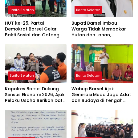
Barito Selatan
Barito Selatan
HUT ke-25, Partai
Bupati Barsel Imbau
Demokrat Barsel Gelar
Warga Tidak Membakar
Bakti Sosial dan Gotong
Hutan dan Lahan,
Royong di Langgar Nurul
Wujudkan Barito Selatan
Ashfiya
Bebas Kabut Asap
Barito Selatan
Barito Selatan
Kapolres Barsel Dukung
Wabup Barsel Ajak
Sensus Ekonomi 2026, Ajak
Generasi Muda Jaga Adat
Pelaku Usaha Berikan Data
dan Budaya di Tengah
yang Jujur
Perubahan Zaman