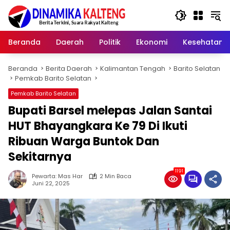
Langsung
ke
konten
Beranda
Daerah
Politik
Ekonomi
Kesehatan
Beranda
Berita Daerah
Kalimantan Tengah
Barito Selatan
Pemkab Barito Selatan
Pemkab Barito Selatan
Bupati Barsel melepas Jalan Santai
HUT Bhayangkara Ke 79 Di Ikuti
Ribuan Warga Buntok Dan
Sekitarnya
1191
Pewarta: Mas Har
2 Min Baca
Juni 22, 2025