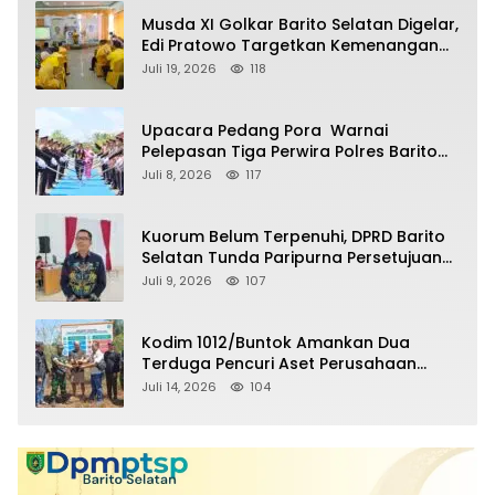
Musda XI Golkar Barito Selatan Digelar,
Edi Pratowo Targetkan Kemenangan
Partai pada Pemilu Mendatang
Juli 19, 2026
118
Upacara Pedang Pora Warnai
Pelepasan Tiga Perwira Polres Barito
Selatan Masuki Masa Pensiun
Juli 8, 2026
117
Kuorum Belum Terpenuhi, DPRD Barito
Selatan Tunda Paripurna Persetujuan
Raperda Pertanggungjawaban APBD
Juli 9, 2026
107
2025
Kodim 1012/Buntok Amankan Dua
Terduga Pencuri Aset Perusahaan
Sitaan Satgas PKH, Satu Paket Diduga
Juli 14, 2026
104
Sabu Turut Disita