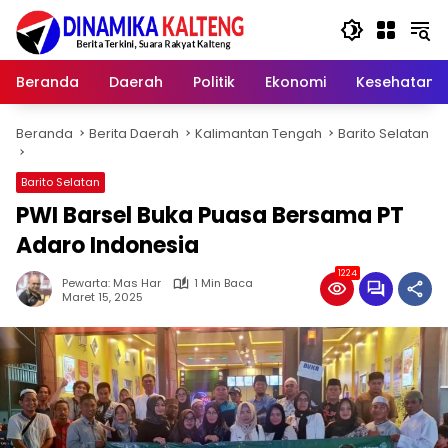
Langsung
ke
konten
Beranda
Daerah
Politik
Ekonomi
Kesehatan
Beranda
Berita Daerah
Kalimantan Tengah
Barito Selatan
Barito Selatan
PWI Barsel Buka Puasa Bersama PT
Adaro Indonesia
1224
Pewarta: Mas Har
1 Min Baca
Maret 15, 2025