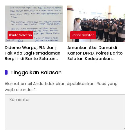
yang Jujur
Perubahan Zaman
Barito Selatan
Barito Selatan
Didemo Warga, PLN Janji
Amankan Aksi Damai di
Tak Ada Lagi Pemadaman
Kantor DPRD, Polres Barito
Bergilir di Barito Selatan
Selatan Kedepankan
Mulai 5 Agustus
Pendekatan Humanis
Tinggalkan Balasan
Alamat email Anda tidak akan dipublikasikan.
Ruas yang
wajib ditandai
*