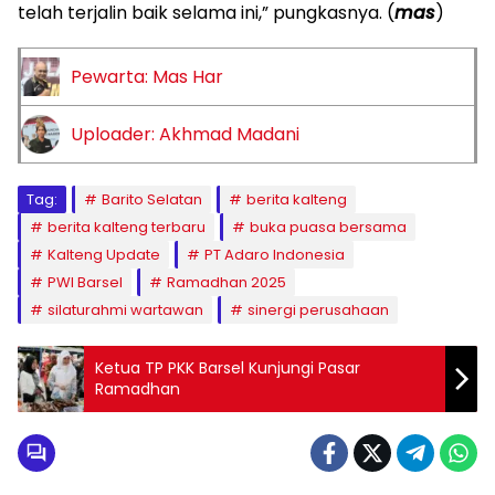
telah terjalin baik selama ini,” pungkasnya. (
mas
)
Pewarta: Mas Har
Uploader: Akhmad Madani
Tag:
Barito Selatan
berita kalteng
berita kalteng terbaru
buka puasa bersama
Kalteng Update
PT Adaro Indonesia
PWI Barsel
Ramadhan 2025
silaturahmi wartawan
sinergi perusahaan
Ketua TP PKK Barsel Kunjungi Pasar
Ramadhan