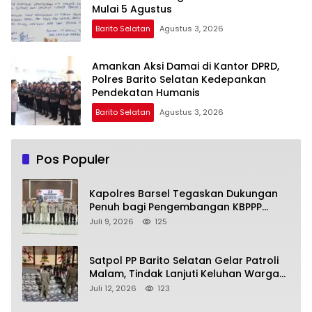
Mulai 5 Agustus
Barito Selatan
Agustus 3, 2026
Amankan Aksi Damai di Kantor DPRD,
Polres Barito Selatan Kedepankan
Pendekatan Humanis
Barito Selatan
Agustus 3, 2026
Pos Populer
Kapolres Barsel Tegaskan Dukungan
Penuh bagi Pengembangan KBPPP
Kalimantan Tengah
Juli 9, 2026
125
Satpol PP Barito Selatan Gelar Patroli
Malam, Tindak Lanjuti Keluhan Warga
soal Balap Liar dan Remaja Nongkrong
Juli 12, 2026
123