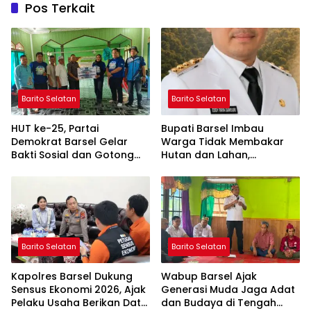
Pos Terkait
Barito Selatan
Barito Selatan
HUT ke-25, Partai
Bupati Barsel Imbau
Demokrat Barsel Gelar
Warga Tidak Membakar
Bakti Sosial dan Gotong
Hutan dan Lahan,
Royong di Langgar Nurul
Wujudkan Barito Selatan
Ashfiya
Bebas Kabut Asap
Barito Selatan
Barito Selatan
Kapolres Barsel Dukung
Wabup Barsel Ajak
Sensus Ekonomi 2026, Ajak
Generasi Muda Jaga Adat
Pelaku Usaha Berikan Data
dan Budaya di Tengah