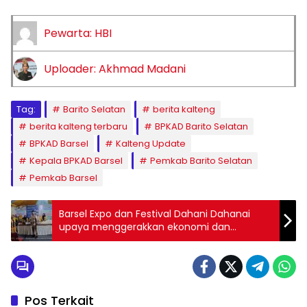
Pewarta: HBI
Uploader: Akhmad Madani
Tag:
Barito Selatan
berita kalteng
berita kalteng terbaru
BPKAD Barito Selatan
BPKAD Barsel
Kalteng Update
Kepala BPKAD Barsel
Pemkab Barito Selatan
Pemkab Barsel
Barsel Expo dan Festival Dahani Dahanai
upaya menggerakkan ekonomi dan
lestarikan budaya
Pos Terkait