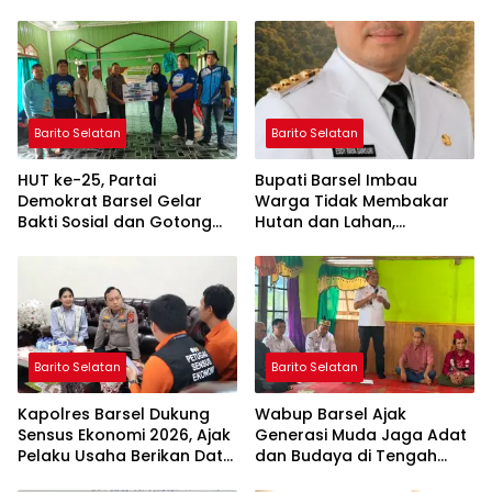
Barito Selatan
Barito Selatan
HUT ke-25, Partai
Bupati Barsel Imbau
Demokrat Barsel Gelar
Warga Tidak Membakar
Bakti Sosial dan Gotong
Hutan dan Lahan,
Royong di Langgar Nurul
Wujudkan Barito Selatan
Ashfiya
Bebas Kabut Asap
Barito Selatan
Barito Selatan
Kapolres Barsel Dukung
Wabup Barsel Ajak
Sensus Ekonomi 2026, Ajak
Generasi Muda Jaga Adat
Pelaku Usaha Berikan Data
dan Budaya di Tengah
yang Jujur
Perubahan Zaman