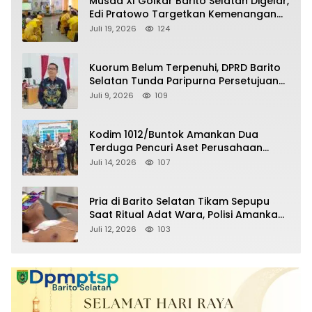
Musda XI Golkar Barito Selatan Digelar,
Edi Pratowo Targetkan Kemenangan
Partai pada Pemilu Mendatang
Juli 19, 2026
124
Kuorum Belum Terpenuhi, DPRD Barito
Selatan Tunda Paripurna Persetujuan
Raperda Pertanggungjawaban APBD
Juli 9, 2026
109
2025
Kodim 1012/Buntok Amankan Dua
Terduga Pencuri Aset Perusahaan
Sitaan Satgas PKH, Satu Paket Diduga
Juli 14, 2026
107
Sabu Turut Disita
Pria di Barito Selatan Tikam Sepupu
Saat Ritual Adat Wara, Polisi Amankan
Pelaku
Juli 12, 2026
103