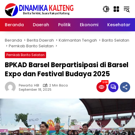
Langsung
ke
konten
Beranda
Daerah
Politik
Ekonomi
Kesehatan
Beranda
Berita Daerah
Kalimantan Tengah
Barito Selatan
Pemkab Barito Selatan
Pemkab Barito Selatan
BPKAD Barsel Berpartisipasi di Barsel
Expo dan Festival Budaya 2025
968
Pewarta: HBI
2 Min Baca
September 18, 2025