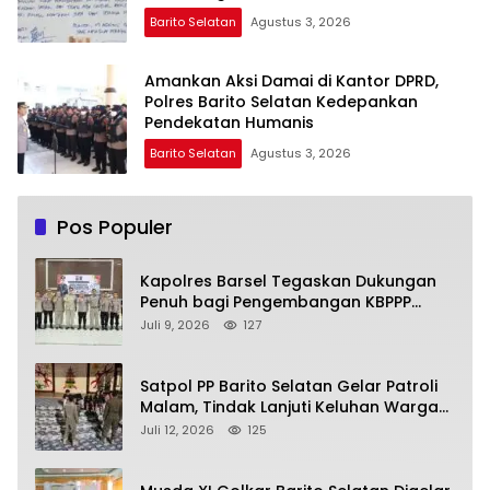
Barito Selatan
Agustus 3, 2026
Amankan Aksi Damai di Kantor DPRD,
Polres Barito Selatan Kedepankan
Pendekatan Humanis
Barito Selatan
Agustus 3, 2026
Pos Populer
Kapolres Barsel Tegaskan Dukungan
Penuh bagi Pengembangan KBPPP
Kalimantan Tengah
Juli 9, 2026
127
Satpol PP Barito Selatan Gelar Patroli
Malam, Tindak Lanjuti Keluhan Warga
soal Balap Liar dan Remaja Nongkrong
Juli 12, 2026
125