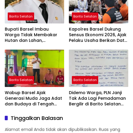
Barito Selatan
Barito Selatan
Bupati Barsel Imbau
Kapolres Barsel Dukung
Warga Tidak Membakar
Sensus Ekonomi 2026, Ajak
Hutan dan Lahan,
Pelaku Usaha Berikan Data
Wujudkan Barito Selatan
yang Jujur
Bebas Kabut Asap
Barito Selatan
Barito Selatan
Wabup Barsel Ajak
Didemo Warga, PLN Janji
Generasi Muda Jaga Adat
Tak Ada Lagi Pemadaman
dan Budaya di Tengah
Bergilir di Barito Selatan
Perubahan Zaman
Mulai 5 Agustus
Tinggalkan Balasan
Alamat email Anda tidak akan dipublikasikan.
Ruas yang