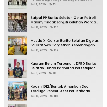
Kalimantan Tengah
Juli 9, 2026
131
Satpol PP Barito Selatan Gelar Patroli
Malam, Tindak Lanjuti Keluhan Warga
soal Balap Liar dan Remaja Nongkrong
Juli 12, 2026
128
Musda XI Golkar Barito Selatan Digelar,
Edi Pratowo Targetkan Kemenangan
Partai pada Pemilu Mendatang
Juli 19, 2026
127
Kuorum Belum Terpenuhi, DPRD Barito
Selatan Tunda Paripurna Persetujuan
Raperda Pertanggungjawaban APBD
Juli 9, 2026
112
2025
Kodim 1012/Buntok Amankan Dua
Terduga Pencuri Aset Perusahaan
Sitaan Satgas PKH, Satu Paket Diduga
Juli 14, 2026
110
Sabu Turut Disita