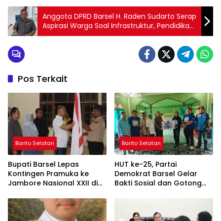
Anggota DPRD Barsel H. Raden Sudarto Serap
Aspirasi Warga Soal Infrastruktur, Pendidikan
dan Kesehatan‎
Pos Terkait
Barito Selatan
Barito Selatan
Bupati Barsel Lepas
HUT ke-25, Partai
Kontingen Pramuka ke
Demokrat Barsel Gelar
Jambore Nasional XXII di
Bakti Sosial dan Gotong
Cibubur
Royong di Langgar Nurul
Ashfiya