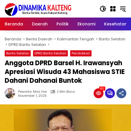
Langsung
ke
konten
Beranda
Daerah
Politik
Ekonomi
Kesehatan
Beranda
Berita Daerah
Kalimantan Tengah
Barito Selatan
DPRD Barito Selatan
Barito Selatan
DPRD Barito Selatan
Pendidikan
Anggota DPRD Barsel H. Irawansyah
Apresiasi Wisuda 43 Mahasiswa STIE
Dahani Dahanai Buntok‎
822
Pewarta: Mas Har
2 Min Baca
November 1, 2025