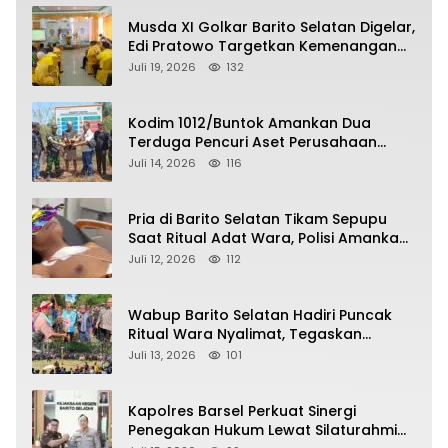
Musda XI Golkar Barito Selatan Digelar,
Edi Pratowo Targetkan Kemenangan
Partai pada Pemilu Mendatang
Juli 19, 2026
132
Kodim 1012/Buntok Amankan Dua
Terduga Pencuri Aset Perusahaan
Sitaan Satgas PKH, Satu Paket Diduga
Juli 14, 2026
116
Sabu Turut Disita
Pria di Barito Selatan Tikam Sepupu
Saat Ritual Adat Wara, Polisi Amankan
Pelaku
Juli 12, 2026
112
Wabup Barito Selatan Hadiri Puncak
Ritual Wara Nyalimat, Tegaskan
Komitmen Lestarikan Budaya Dayak
Juli 13, 2026
101
Kapolres Barsel Perkuat Sinergi
Penegakan Hukum Lewat Silaturahmi