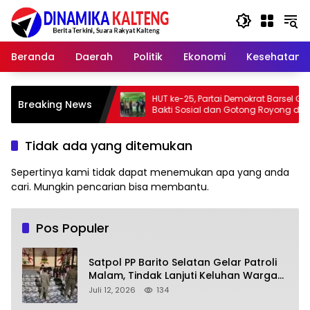
Langsung
ke
konten
Beranda
Daerah
Politik
Ekonomi
Kesehatan
Pramuka
HUT ke-25, Partai Demokrat Barsel Gelar
B
Breaking News
bur
Bakti Sosial dan Gotong Royong di
M
Langgar Nurul Ashfiya
B
Tidak ada yang ditemukan
Sepertinya kami tidak dapat menemukan apa yang anda
cari. Mungkin pencarian bisa membantu.
Pos Populer
Satpol PP Barito Selatan Gelar Patroli
Malam, Tindak Lanjuti Keluhan Warga
soal Balap Liar dan Remaja Nongkrong
Juli 12, 2026
134